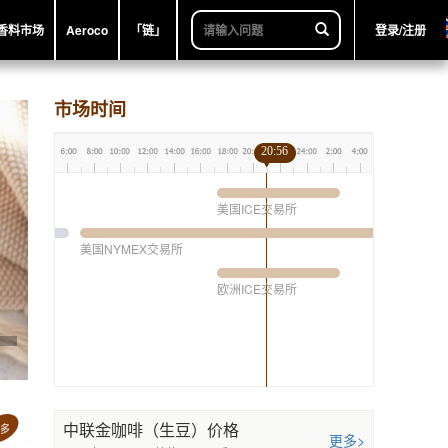
香料市场
Aeroco
「链」
登录/注册
市场时间
20:56
美国ICE交易所
美国NYMEX交易所
欧洲ICE交易所
中联金咖啡（生豆）价格
更多>