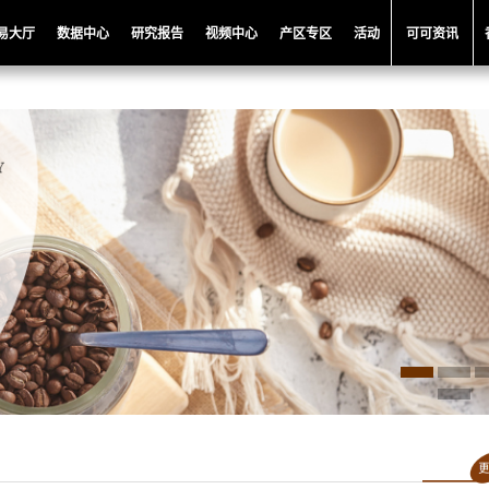
易大厅
数据中心
研究报告
视频中心
产区专区
活动
可可资讯
处理TR4
品名：
日晒TR4
南
产地：
越南
tnam Minudo Farm
庄园：
Vietnam Minudo Farm
布斯塔
品种：
罗布斯塔
蜜处理
加工方法:
日晒
150
咖啡价格:
106
更多信息
更多信息