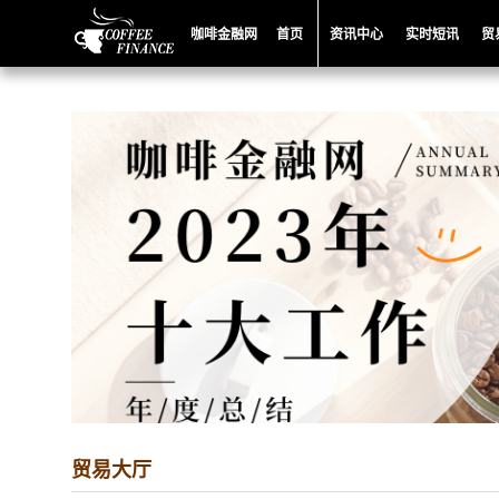
咖啡金融网
首页
资讯中心
实时短讯
贸
海南阿柔蔻咖啡有限责任公司
品名：
日晒TR4
品名：
蜜
产地：
越南
产地：
越
庄园：
Vietnam Minudo Farm
庄园：
Vie
品种：
罗布斯塔
品种：
罗
加工方法:
日晒
加工方法:
贸易大厅
咖啡价格:
83
咖啡价格:
更多信息