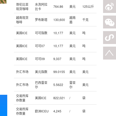
哥伦比亚
水洗阿拉
764.86
美元
125公斤
现货咖啡
比卡
越南现货
越南
罗布斯塔
130,600
千克
咖啡
盾
美国ICE
可可指数
10,177
美元
吨
美国ICE
可可07
10,177
美元
吨
美国ICE
可可09
9,337
美元
吨
外汇市场
美元指数
99.0155
美元
美元
巴西雷亚
雷亚
外汇市场
5.5622
美元
尔
尔
交易所库
美国ICE
822,021
/
袋
存数量
交易所库
欧洲ICEU
4,245
/
袋
存数量