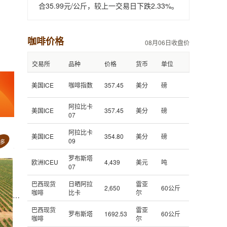
合35.99元/公斤，较上一交易日下跌2.33%。
咖啡价格
08月06日收盘价
交易所
品种
价格
货币
单位
美国ICE
咖啡指数
357.45
美分
磅
阿拉比卡
美国ICE
357.45
美分
磅
07
阿拉比卡
美国ICE
354.80
美分
磅
09
罗布斯塔
欧洲ICEU
4,439
美元
吨
07
巴西现货
日晒阿拉
雷亚
2,650
60公斤
咖啡
比卡
尔
巴西现货
雷亚
罗布斯塔
1692.53
60公斤
咖啡
尔