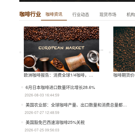
品名：
水洗PB
咖啡行业
咖啡资讯
行业动态
现货市场
机构
产地：
坦桑尼亚
庄园：
LIYOMBO AMCOS
品种：
阿拉比卡
加工方法:
水洗
咖啡价格:
62
更多信息
欧洲咖啡报告：消费全球1/4咖啡，德国是最大进口国，意大利在烘焙咖啡生产中领先
咖啡期货价格：7
6月日本咖啡进口数量环比增长28.6%
2026-08-03 16:44:59
美国农业部：全球咖啡产量、出口数量和消费总量都将创下历史新高
2026-07-27 12:48:59
美国豁免巴西速溶咖啡25%关税
2026-07-25 09:56:03