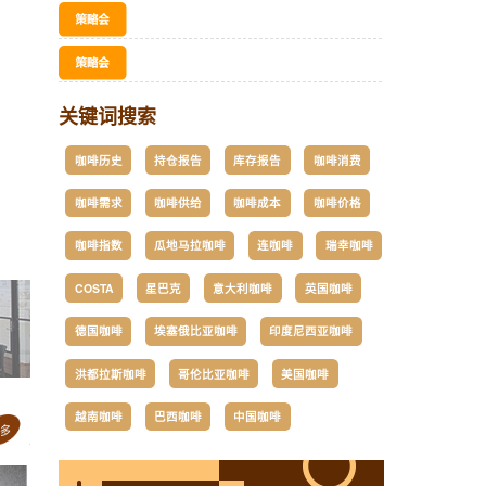
关键词搜索
咖啡历史
持仓报告
库存报告
咖啡消费
咖啡需求
咖啡供给
咖啡成本
咖啡价格
咖啡指数
瓜地马拉咖啡
连咖啡
瑞幸咖啡
COSTA
星巴克
意大利咖啡
英国咖啡
德国咖啡
埃塞俄比亚咖啡
印度尼西亚咖啡
洪都拉斯咖啡
哥伦比亚咖啡
美国咖啡
越南咖啡
巴西咖啡
中国咖啡