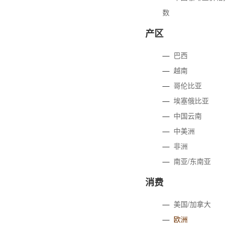
数
产区
—
巴西
—
越南
—
哥伦比亚
—
埃塞俄比亚
—
中国云南
—
中美洲
—
非洲
—
南亚/东南亚
消费
—
美国/加拿大
—
欧洲