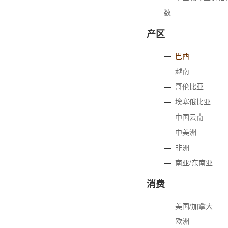
数
产区
—
巴西
—
越南
—
哥伦比亚
—
埃塞俄比亚
—
中国云南
—
中美洲
—
非洲
—
南亚/东南亚
消费
—
美国/加拿大
—
欧洲