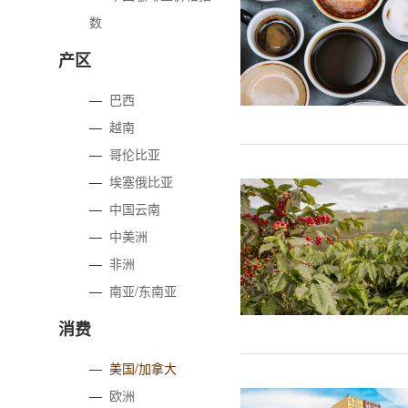
数
产区
—
巴西
—
越南
—
哥伦比亚
—
埃塞俄比亚
—
中国云南
—
中美洲
—
非洲
—
南亚/东南亚
消费
—
美国/加拿大
—
欧洲