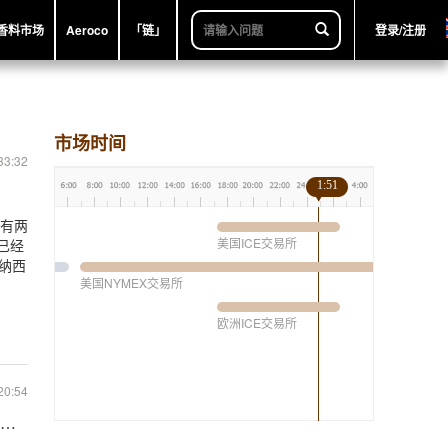
香料市场
Aeroco
「链」
登录/注册
市场时间
33:32
1:51
经有两
美国ICE交易所
已经
纳西
美国NYMEX交易所
欧洲ICE交易所
20:54
统咖啡