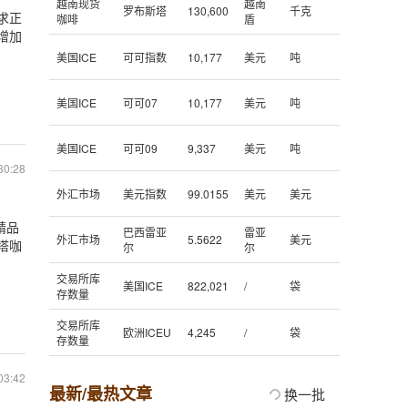
越南现货
越南
罗布斯塔
130,600
千克
求正
咖啡
盾
增加
美国ICE
可可指数
10,177
美元
吨
美国ICE
可可07
10,177
美元
吨
美国ICE
可可09
9,337
美元
吨
30:28
外汇市场
美元指数
99.0155
美元
美元
精品
巴西雷亚
雷亚
外汇市场
5.5622
美元
塔咖
尔
尔
交易所库
美国ICE
822,021
/
袋
存数量
交易所库
欧洲ICEU
4,245
/
袋
存数量
03:42
最新/最热文章
换一批