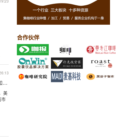
19:23
合作伙伴
5
26:13
加剧，但仍具长期增长潜力
，美
前市