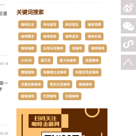
作用
关键词搜索
总量
咖啡历史
持仓报告
库存报告
咖啡消费
咖啡需求
咖啡供给
咖啡成本
咖啡价格
咖啡指数
瓜地马拉咖啡
连咖啡
瑞幸咖啡
COSTA
星巴克
意大利咖啡
英国咖啡
06:14
德国咖啡
埃塞俄比亚咖啡
印度尼西亚咖啡
设第一
洪都拉斯咖啡
哥伦比亚咖啡
美国咖啡
字
越南咖啡
巴西咖啡
中国咖啡
59:35