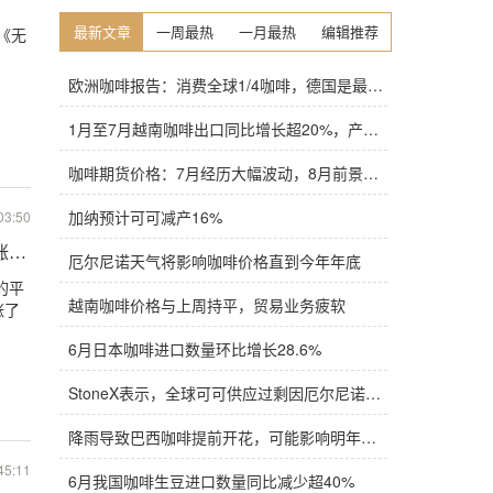
最新文章
一周最热
一月最热
编辑推荐
《无
欧洲咖啡报告：消费全球1/4咖啡，德国是最大进口国，意大利在烘焙咖啡生产中领先
1月至7月越南咖啡出口同比增长超20%，产量也将是过去四年来最高
咖啡期货价格：7月经历大幅波动，8月前景依旧不明朗
加纳预计可可减产16%
03:50
超过40%
厄尔尼诺天气将影响咖啡价格直到今年年底
的平
越南咖啡价格与上周持平，贸易业务疲软
涨了
6月日本咖啡进口数量环比增长28.6%
StoneX表示，全球可可供应过剩因厄尔尼诺而萎缩
降雨导致巴西咖啡提前开花，可能影响明年产量，造成近期价格波动极不稳定
45:11
6月我国咖啡生豆进口数量同比减少超40%