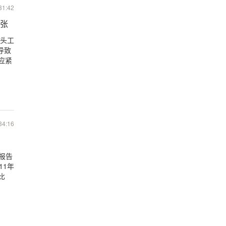
31:42
张
码头工
导致
应紧
34:16
报告
11年
比