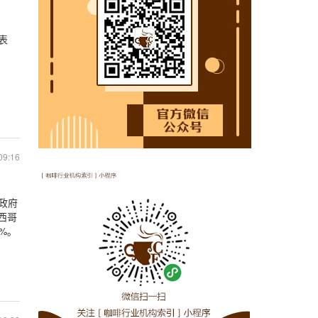
表
09:16
政府
西哥
%。