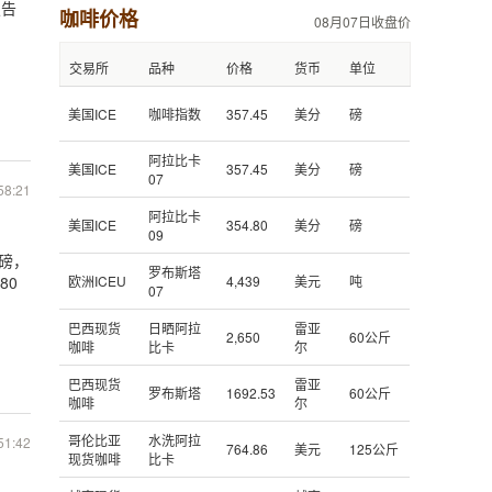
报告
咖啡价格
08月07日收盘价
交易所
品种
价格
货币
单位
美国ICE
咖啡指数
357.45
美分
磅
阿拉比卡
美国ICE
357.45
美分
磅
07
58:21
阿拉比卡
美国ICE
354.80
美分
磅
09
/磅，
罗布斯塔
80
欧洲ICEU
4,439
美元
吨
07
巴西现货
日晒阿拉
雷亚
2,650
60公斤
咖啡
比卡
尔
巴西现货
雷亚
罗布斯塔
1692.53
60公斤
咖啡
尔
哥伦比亚
水洗阿拉
51:42
764.86
美元
125公斤
现货咖啡
比卡