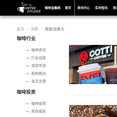
咖啡金融网
首页
资讯中心
实时短讯
贸
首页
消费
美国/加拿大
咖啡行业
—
咖啡资讯
—
行业动态
—
现货市场
—
机构观点
—
会员文章
咖啡投资
—
咖啡投资
—
库存报告