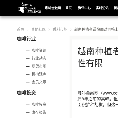
咖啡金融网
首页
资讯中心
实时短讯
贸
首页
其他社区
香料市场
越南种植者谨慎面对价格
咖啡行业
越南种植
—
咖啡资讯
—
行业动态
性有限
—
现货市场
—
机构观点
—
会员文章
咖啡投资
咖啡金融网（www.c
肩8年之前的高峰。
—
咖啡投资
面积扩种胡椒，但这
—
库存报告