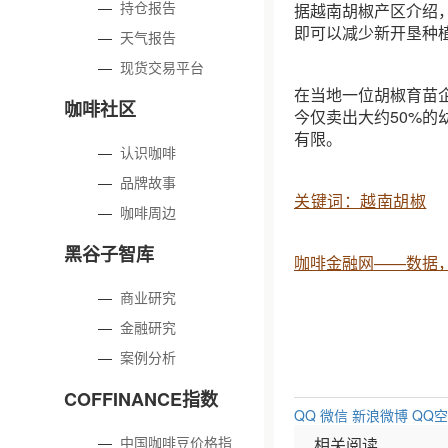
—
持仓报告
据越南胡椒产区介绍
即可以减少新开垦种
—
天气报告
—
现货交易平台
在当地一位胡椒育苗
咖啡社区
今仅卖出大约50%
有限。
—
认识咖啡
—
品牌故事
关键词：越南胡椒
—
咖啡周边
黑谷子智库
咖啡金融网——数据
—
商业研究
—
金融研究
—
案例分析
COFFINANCE指数
QQ
微信
新浪微博
QQ
—
中国咖啡豆价格指
相关阅读