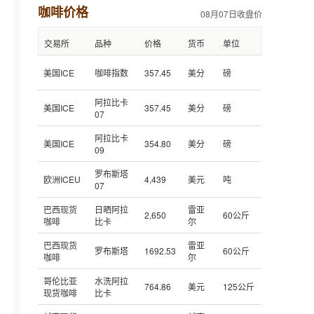
咖啡价格
08月07日收盘价
交易所
品种
价格
货币
单位
美国ICE
咖啡指数
357.45
美分
磅
阿拉比卡
美国ICE
357.45
美分
磅
07
阿拉比卡
美国ICE
354.80
美分
磅
09
罗布斯塔
欧洲ICEU
4,439
美元
吨
07
巴西现货
日晒阿拉
雷亚
2,650
60公斤
咖啡
比卡
尔
巴西现货
雷亚
罗布斯塔
1692.53
60公斤
咖啡
尔
哥伦比亚
水洗阿拉
764.86
美元
125公斤
现货咖啡
比卡