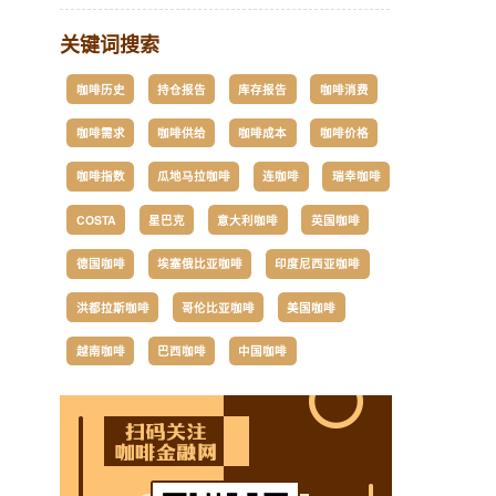
关键词搜索
咖啡历史
持仓报告
库存报告
咖啡消费
咖啡需求
咖啡供给
咖啡成本
咖啡价格
咖啡指数
瓜地马拉咖啡
连咖啡
瑞幸咖啡
COSTA
星巴克
意大利咖啡
英国咖啡
德国咖啡
埃塞俄比亚咖啡
印度尼西亚咖啡
洪都拉斯咖啡
哥伦比亚咖啡
美国咖啡
越南咖啡
巴西咖啡
中国咖啡