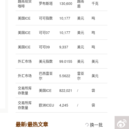
越南现货
越南
罗布斯塔
130,600
千克
咖啡
盾
美国ICE
可可指数
10,177
美元
吨
美国ICE
可可07
10,177
美元
吨
美国ICE
可可09
9,337
美元
吨
外汇市场
美元指数
99.0155
美元
美元
巴西雷亚
雷亚
外汇市场
5.5622
美元
尔
尔
交易所库
美国ICE
822,021
/
袋
存数量
交易所库
欧洲ICEU
4,245
/
袋
存数量
最新/最热文章
换一批