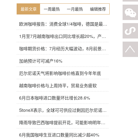
最新文章
一周最热
一月最热
编辑推荐
欧洲咖啡报告：消费全球1/4咖啡，德国是最大进口国，意大利在烘焙咖啡生产中领先
1月至7月越南咖啡出口同比增长超20%，产量也将是过去四年来最高
咖啡期货价格：7月经历大幅波动，8月前景依旧不明朗
加纳预计可可减产16%
厄尔尼诺天气将影响咖啡价格直到今年年底
越南咖啡价格与上周持平，贸易业务疲软
6月日本咖啡进口数量环比增长28.6%
StoneX表示，全球可可供应过剩因厄尔尼诺而萎缩
降雨导致巴西咖啡提前开花，可能影响明年产量，造成近期价格波动极不稳定
6月我国咖啡生豆进口数量同比减少超40%