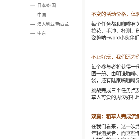
—
日本/韩国
不变的活动价格，体
—
中国
每个任务都和咖啡有
—
澳大利亚/新西兰
拉花、手冲、杯测、器
—
中东
姿势呐~word小伙
不止好玩，我们还为你
每个参与者将获得一
图一册、由明谦咖啡、B
袋，还有陆家嘴咖啡
挑战完成三个任务点
草人可爱的周边好礼哟
双赢：稻草人完成流
在我们看来，这一次
年轻消费者，而这些