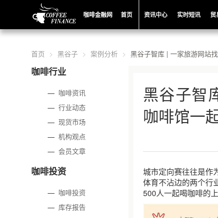
咖啡金融网
首页
资讯中心
实时短讯
贸
首页
黑谷子
案例分析
黑谷子智库 | 一家旅游网站
咖啡行业
黑谷子智库
—
咖啡资讯
—
行业动态
咖啡馆一起
—
现货市场
—
机构观点
—
会员文章
咖啡投资
城市定向赛往往是作
体育不沾边的两个行
—
咖啡投资
500人一起喝咖啡的
—
库存报告