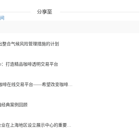
空间
a推出整合气候风险管理措施的计划
ffee：打造精品咖啡透明交易平台
黑谷子智库 | Algrano咖啡在线交易平台——希望改变咖啡贸易现有模式
金融经典案例回顾
黑谷子智库 | 论咖啡企业在上海地区设立展示中心的重要性与作用