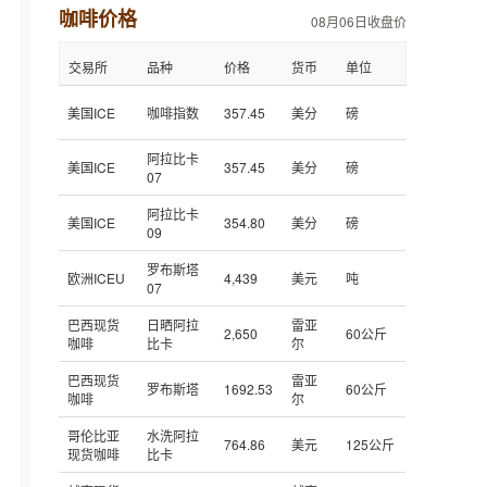
咖啡价格
08月06日收盘价
交易所
品种
价格
货币
单位
美国ICE
咖啡指数
357.45
美分
磅
阿拉比卡
美国ICE
357.45
美分
磅
07
阿拉比卡
美国ICE
354.80
美分
磅
09
罗布斯塔
欧洲ICEU
4,439
美元
吨
07
巴西现货
日晒阿拉
雷亚
2,650
60公斤
咖啡
比卡
尔
巴西现货
雷亚
罗布斯塔
1692.53
60公斤
咖啡
尔
哥伦比亚
水洗阿拉
764.86
美元
125公斤
现货咖啡
比卡