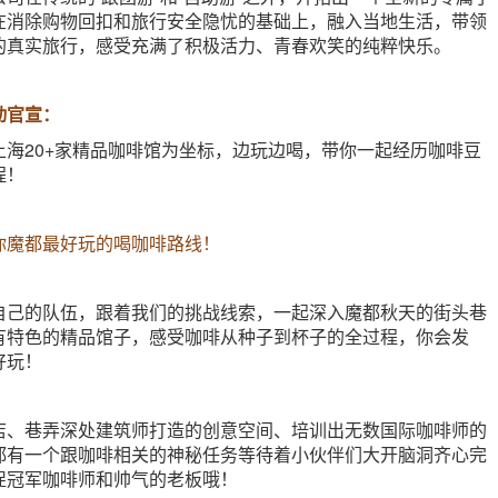
在消除购物回扣和旅行安全隐忧的基础上，融入当地生活，带领
的真实旅行，感受充满了积极活力、青春欢笑的纯粹快乐。
动官宣：
上海20+家精品咖啡馆为坐标，边玩边喝，带你一起经历咖啡豆
程！
你魔都最好玩的喝咖啡路线！
自己的队伍，跟着我们的挑战线索，一起深入魔都秋天的街头巷
有特色的精品馆子，感受咖啡从种子到杯子的全过程，你会发
好玩！
店、巷弄深处建筑师打造的创意空间、培训出无数国际咖啡师的
都有一个跟咖啡相关的神秘任务等待着小伙伴们大开脑洞齐心完
捉冠军咖啡师和帅气的老板哦！