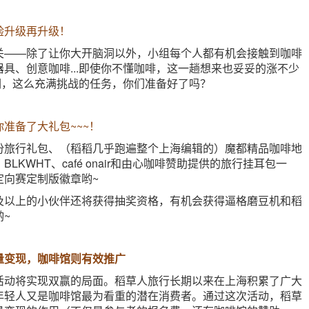
验升级再升级！
关——除了让你大开脑洞以外，小组每个人都有机会接触到咖啡
具、创意咖啡...即使你不懂咖啡，这一趟想来也妥妥的涨不少
伴们，这么充满挑战的任务，你们准备好了吗？
准备了大礼包~~~！
份旅行礼包、（稻稻几乎跑遍整个上海编辑的）魔都精品咖啡地
LKWHT、café onair和由心咖啡赞助提供的旅行挂耳包一
定向赛定制版徽章哟~
及以上的小伙伴还将获得抽奖资格，有机会获得逼格磨豆机和稻
~
量变现，咖啡馆则有效推广
活动将实现双赢的局面。稻草人旅行长期以来在上海积累了广大
年轻人又是咖啡馆最为看重的潜在消费者。通过这次活动，稻草