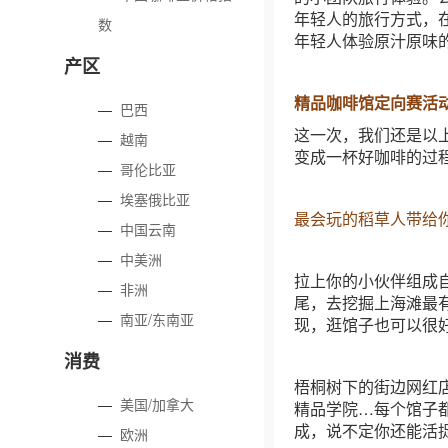
年轻人的旅行方式，
数
年轻人体验原汁原味
产区
精品咖啡馆定向赛活
—
巴西
这一次，我们还是以
—
越南
变成一杯好咖啡的过
—
哥伦比亚
—
埃塞俄比亚
最会玩的稻草人带给
—
中国云南
—
中美洲
拉上你的小伙伴组成
—
非洲
尾，去挖掘上海滩最
—
南亚/东南亚
现，逛馆子也可以很
消费
梧桐树下的街边网红
—
美国/加拿大
精品学院…每个馆子
成，说不定你还能活
—
欧洲