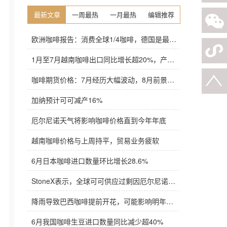
最新文章
一周最热
一月最热
编辑推荐
欧洲咖啡报告：消费全球1/4咖啡，德国是最大进口国，意大利在烘焙咖啡生产中领先
1月至7月越南咖啡出口同比增长超20%，产量也将是过去四年来最高
咖啡期货价格：7月经历大幅波动，8月前景依旧不明朗
加纳预计可可减产16%
厄尔尼诺天气将影响咖啡价格直到今年年底
越南咖啡价格与上周持平，贸易业务疲软
6月日本咖啡进口数量环比增长28.6%
StoneX表示，全球可可供应过剩因厄尔尼诺而萎缩
降雨导致巴西咖啡提前开花，可能影响明年产量，造成近期价格波动极不稳定
6月我国咖啡生豆进口数量同比减少超40%