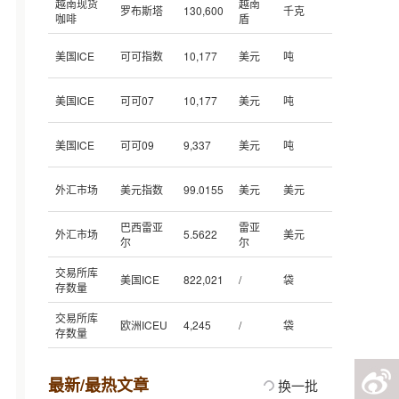
越南现货
越南
罗布斯塔
130,600
千克
咖啡
盾
美国ICE
可可指数
10,177
美元
吨
美国ICE
可可07
10,177
美元
吨
美国ICE
可可09
9,337
美元
吨
外汇市场
美元指数
99.0155
美元
美元
巴西雷亚
雷亚
外汇市场
5.5622
美元
尔
尔
交易所库
美国ICE
822,021
/
袋
存数量
交易所库
欧洲ICEU
4,245
/
袋
存数量
最新/最热文章
换一批