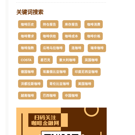
关键词搜索
咖啡历史
持仓报告
库存报告
咖啡消费
咖啡需求
咖啡供给
咖啡成本
咖啡价格
咖啡指数
瓜地马拉咖啡
连咖啡
瑞幸咖啡
COSTA
星巴克
意大利咖啡
英国咖啡
德国咖啡
埃塞俄比亚咖啡
印度尼西亚咖啡
洪都拉斯咖啡
哥伦比亚咖啡
美国咖啡
越南咖啡
巴西咖啡
中国咖啡