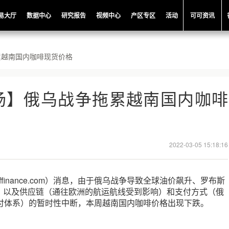
易大厅
数据中心
研究报告
视频中心
产区专区
活动
可可资讯
累越南国内咖啡现货价格
场】俄乌战争拖累越南国内咖啡
2022-03-05 15:18:16
offinance.com）消息，由于俄乌战争导致全球油价飙升、罗布斯
，以及供应链（通往欧洲的航运航线受到影响）和支付方式（俄
支付体系）的暂时性中断，本周越南国内咖啡价格出现下跌。