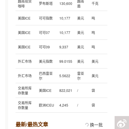
越南现货
越南
罗布斯塔
130,600
千克
咖啡
盾
美国ICE
可可指数
10,177
美元
吨
美国ICE
可可07
10,177
美元
吨
美国ICE
可可09
9,337
美元
吨
外汇市场
美元指数
99.0155
美元
美元
巴西雷亚
雷亚
外汇市场
5.5622
美元
尔
尔
交易所库
美国ICE
822,021
/
袋
存数量
交易所库
欧洲ICEU
4,245
/
袋
存数量
最新/最热文章
换一批