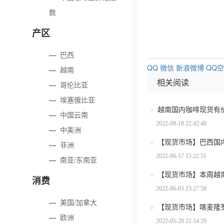
数
产区
—
巴西
QQ
微信
新浪微博
QQ
—
越南
相关阅读
—
哥伦比亚
—
埃塞俄比亚
越南国内咖啡现货有
—
中国云南
2022-09-18 22:42:40
—
中美洲
【现货市场】巴西国
—
非洲
2022-06-17 15:22:51
—
南亚/东南亚
【现货市场】本周越
消费
2022-06-03 23:27:58
—
美国/加拿大
【现货市场】喀麦隆
—
欧洲
2022-05-20 21:54:29