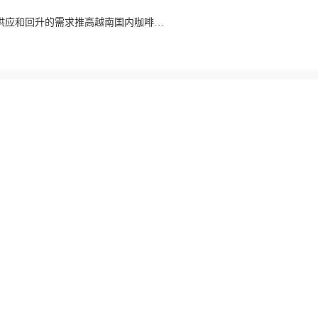
【现货市场】有限的供应和回升的需求推高越南国内咖啡价格