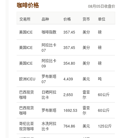
咖啡价格
08月05日收盘价
交易所
品种
价格
货币
单位
美国ICE
咖啡指数
357.45
美分
磅
阿拉比卡
美国ICE
357.45
美分
磅
07
阿拉比卡
美国ICE
354.80
美分
磅
09
罗布斯塔
欧洲ICEU
4,439
美元
吨
07
巴西现货
日晒阿拉
雷亚
2,650
60公斤
咖啡
比卡
尔
巴西现货
雷亚
罗布斯塔
1692.53
60公斤
咖啡
尔
哥伦比亚
水洗阿拉
764.86
美元
125公斤
现货咖啡
比卡