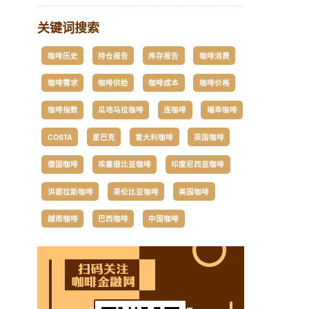
关键词搜索
咖啡历史
持仓报告
库存报告
咖啡消费
咖啡需求
咖啡供给
咖啡成本
咖啡价格
咖啡指数
瓜地马拉咖啡
连咖啡
瑞幸咖啡
COSTA
星巴克
意大利咖啡
英国咖啡
德国咖啡
埃塞俄比亚咖啡
印度尼西亚咖啡
洪都拉斯咖啡
哥伦比亚咖啡
美国咖啡
越南咖啡
巴西咖啡
中国咖啡