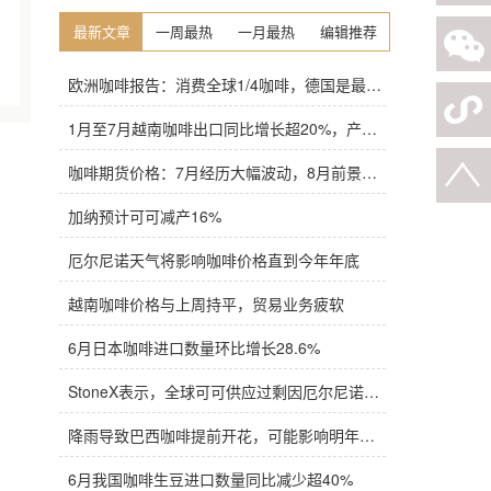
最新文章
一周最热
一月最热
编辑推荐
欧洲咖啡报告：消费全球1/4咖啡，德国是最大进口国，意大利在烘焙咖啡生产中领先
1月至7月越南咖啡出口同比增长超20%，产量也将是过去四年来最高
咖啡期货价格：7月经历大幅波动，8月前景依旧不明朗
加纳预计可可减产16%
厄尔尼诺天气将影响咖啡价格直到今年年底
越南咖啡价格与上周持平，贸易业务疲软
6月日本咖啡进口数量环比增长28.6%
StoneX表示，全球可可供应过剩因厄尔尼诺而萎缩
降雨导致巴西咖啡提前开花，可能影响明年产量，造成近期价格波动极不稳定
6月我国咖啡生豆进口数量同比减少超40%