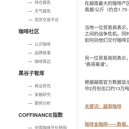
—
持仓报告
在越南最大的咖啡产区—
南盾/公斤（约合1.70-
—
天气报告
—
现货交易平台
当地一位贸易商表示
咖啡社区
之间的战争危机。同
如何向他们交付咖啡
—
认识咖啡
—
品牌故事
另一位贸易商则表示
—
咖啡周边
“高得离谱”。
黑谷子智库
根据越南官方数据显示，
—
商业研究
中2月份出口约13万吨
—
金融研究
—
案例分析
关键词：越南咖啡
COFFINANCE指数
咖啡金融网——数据
—
中国咖啡豆价格指