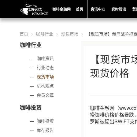
咖啡金融网
首页
资讯中心
实时短讯
贸
首页
咖啡行业
现货市场
【现货市场】俄乌战争拖
咖啡行业
【现货市
—
咖啡资讯
—
行业动态
现货价格
—
现货市场
—
机构观点
—
会员文章
咖啡投资
咖啡金融网（www.c
塔咖啡价格价格暴跌
—
咖啡投资
罗斯被踢出SWIFT
—
库存报告