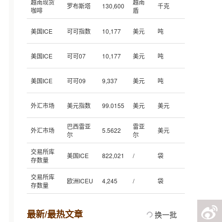
越南现货
越南
罗布斯塔
130,600
千克
咖啡
盾
美国ICE
可可指数
10,177
美元
吨
美国ICE
可可07
10,177
美元
吨
美国ICE
可可09
9,337
美元
吨
外汇市场
美元指数
99.0155
美元
美元
巴西雷亚
雷亚
外汇市场
5.5622
美元
尔
尔
交易所库
美国ICE
822,021
/
袋
存数量
交易所库
欧洲ICEU
4,245
/
袋
存数量
最新/最热文章
换一批