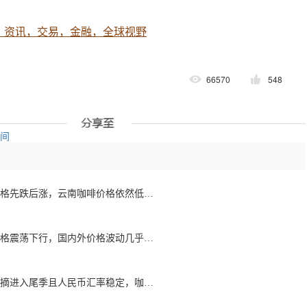
，资讯，交易，金融，全球视野
66570
548
空间
【2022年7月】咖啡价格先跌后涨，云南咖啡价格依然低于国际咖啡
【2022年6月】咖啡价格震荡下行，国内外价格波动几乎保持一致
【2022年5月】咖啡采摘进入尾季且人民币汇率稳定，咖啡豆价格先跌后涨但波动平稳