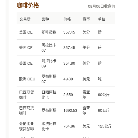
咖啡价格
08月06日收盘价
交易所
品种
价格
货币
单位
美国ICE
咖啡指数
357.45
美分
磅
阿拉比卡
美国ICE
357.45
美分
磅
07
阿拉比卡
美国ICE
354.80
美分
磅
09
罗布斯塔
欧洲ICEU
4,439
美元
吨
07
巴西现货
日晒阿拉
雷亚
2,650
60公斤
咖啡
比卡
尔
巴西现货
雷亚
罗布斯塔
1692.53
60公斤
咖啡
尔
哥伦比亚
水洗阿拉
764.86
美元
125公斤
现货咖啡
比卡