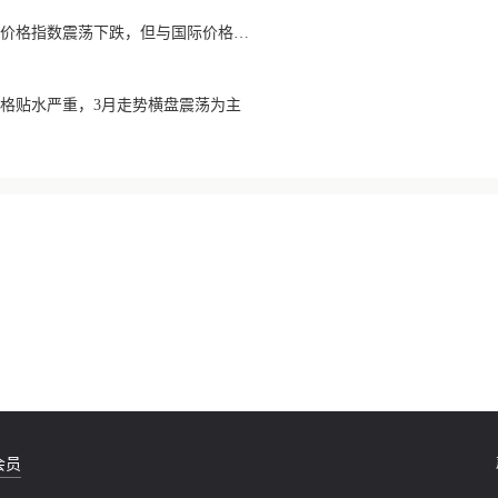
【2022年4月】咖啡豆价格指数震荡下跌，但与国际价格价差收窄
南价格贴水严重，3月走势横盘震荡为主
会员