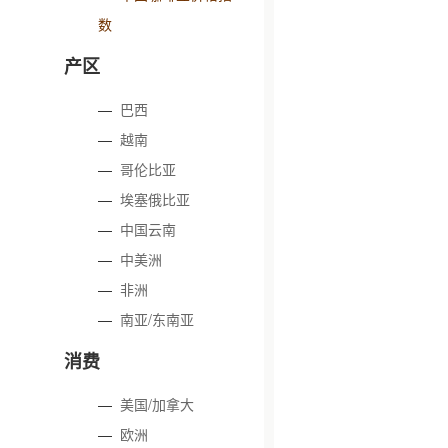
数
产区
—
巴西
—
越南
—
哥伦比亚
—
埃塞俄比亚
—
中国云南
—
中美洲
—
非洲
—
南亚/东南亚
消费
—
美国/加拿大
—
欧洲