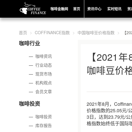
咖啡金融网
首页
资讯中心
实时短讯
贸
首页
COFFINANCE指数
中国咖啡豆价格指数
【2
咖啡行业
【2021
—
咖啡资讯
—
行业动态
咖啡豆价
—
现货市场
—
机构观点
—
会员文章
咖啡投资
2021年8月，Coff
价格指数的25.05元
—
咖啡投资
3日，达到23.79元/
格指数始终低于国际
—
库存报告