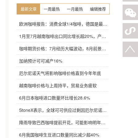
最新文章
一周最热
一月最热
编辑推荐
欧洲咖啡报告：消费全球1/4咖啡，德国是最大进口国，意大利在烘焙咖啡生产中领先
1月至7月越南咖啡出口同比增长超20%，产量也将是过去四年来最高
咖啡期货价格：7月经历大幅波动，8月前景依旧不明朗
加纳预计可可减产16%
厄尔尼诺天气将影响咖啡价格直到今年年底
越南咖啡价格与上周持平，贸易业务疲软
6月日本咖啡进口数量环比增长28.6%
StoneX表示，全球可可供应过剩因厄尔尼诺而萎缩
降雨导致巴西咖啡提前开花，可能影响明年产量，造成近期价格波动极不稳定
6月我国咖啡生豆进口数量同比减少超40%