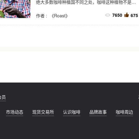
绝大多数咖啡种植国不同之处，咖啡这种植物不是通
过殖民外来的经济作物。相反，种植、加工和饮用咖
7650
675
作者 : 《Roast》
啡是当地人日常生活方式的一部分，已经存在了几个
世纪，最先发现在森林中生长的咖啡逐渐被人工种
植，用于家庭使用和商业销售。
会员
市场动态
现货交易所
认识咖啡
品牌故事
咖啡周边