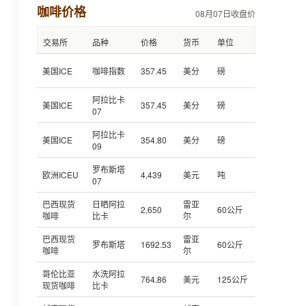
咖啡价格
08月07日收盘价
交易所
品种
价格
货币
单位
美国ICE
咖啡指数
357.45
美分
磅
阿拉比卡
美国ICE
357.45
美分
磅
07
阿拉比卡
美国ICE
354.80
美分
磅
09
罗布斯塔
欧洲ICEU
4,439
美元
吨
07
巴西现货
日晒阿拉
雷亚
2,650
60公斤
咖啡
比卡
尔
巴西现货
雷亚
罗布斯塔
1692.53
60公斤
咖啡
尔
哥伦比亚
水洗阿拉
764.86
美元
125公斤
现货咖啡
比卡