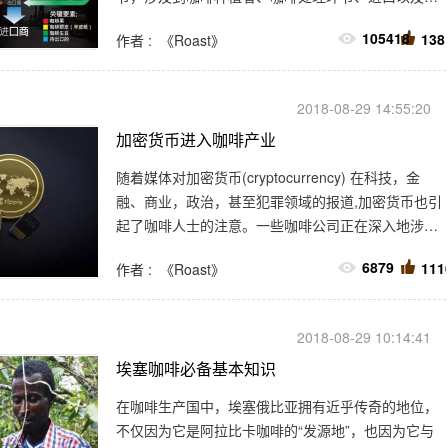
口。接下来，我将为大家分解这链条中的各个环节，
105418
138
作者 : 《Roast》
并且分析每个环节对于直接贸易的影响。
2018-08-29 14:55:20
加密货币进入咖啡产业
随着媒体对加密货币(cryptocurrency) 在科技，金
融、商业，政治，甚至犯罪领域的报道,加密货币也引
起了咖啡人士的注意。一些咖啡公司正在深入地涉足
加密货币及其相关技术领域，并且有些公司正逐渐开
6879
111
作者 : 《Roast》
始接受比特币(Bitcoin)和其他加密货币
(cryptocurrencies )作为交易手段。
2018-08-29 10:14:41
埃塞咖啡必备基本知识
在咖啡生产国中，埃塞俄比亚拥有近乎传奇的地位，
不仅因为它是阿拉比卡咖啡的“发源地”，也因为它与