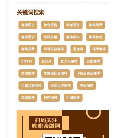
关键词搜索
咖啡历史
持仓报告
库存报告
咖啡消费
咖啡需求
咖啡供给
咖啡成本
咖啡价格
咖啡指数
瓜地马拉咖啡
连咖啡
瑞幸咖啡
COSTA
星巴克
意大利咖啡
英国咖啡
德国咖啡
埃塞俄比亚咖啡
印度尼西亚咖啡
2
洪都拉斯咖啡
哥伦比亚咖啡
美国咖啡
越南咖啡
巴西咖啡
中国咖啡