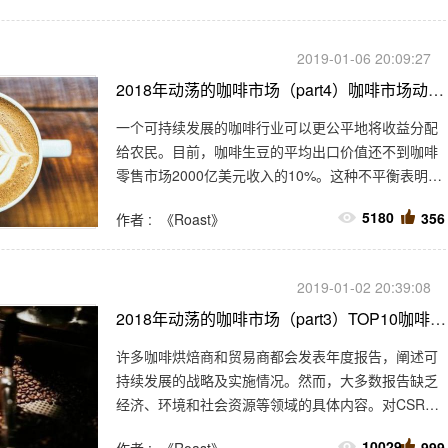
2019-01-06 20:09:27
2018年动荡的咖啡市场（part4）咖啡市场动荡因素
一个可持续发展的咖啡行业可以更公平地将收益分配
给农民。目前，咖啡生豆的平均出口价值还不到咖啡
零售市场2000亿美元收入的10%。这种不平衡表明，
为了实现重新分配，迫切需要交易的透明度。
5180
356
作者 : 《Roast》
2019-01-02 20:39:08
2018年动荡的咖啡市场（part3）TOP10咖啡烘焙商和TOP5贸易商可持续性发展政策和实践概述
许多咖啡烘焙商和贸易商都会发表年度报告，阐述可
持续发展的战略及实施情况。然而，大多数报告缺乏
经济、环境和社会资源等领域的具体内容。对CSR报
告的方式、格式或所需细节级别咖啡行业没有达成一
10029
999