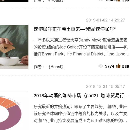
作者 : 《Roast》
致意见。一些咖啡公司遵循全球报告倡议组织(GRI)的
指导方针，该组织提供了一个共同的框架，促进报告
之间的可比性。
2019-01-02 14:29:27
速溶咖啡正在卷土重来—“精品速溶咖啡”
一年多以来通过餐馆大亨Danny Meyer联合酒店集团
的投资,纽约的Joe Coffee开设了四家新咖啡店——包
括在Bryant Park、he Financial District、 the Upper
West Side和Brooklyn Heights——使其零售商店达到
5774
539
作者 : 《Roast》
了18家。
2018-12-31 15:05:47
2018年动荡的咖啡市场（part2）咖啡贸易行业高度集中
研究最近的并购热潮，跟踪了主要趋势。咖啡行业应
该研究全球咖啡价值链中蕴含的权力关系，以及主要
对咖啡行业可持续发展造成压力及困难因素的根源。
鉴于这些挑战，咖啡行业研究行业的变革战略，以及