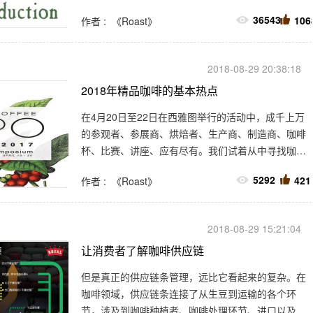
理。把所有这些考虑在内，70%由小农生产的咖啡没
36543
106
作者 : 《Roast》
有保障。
2018-08-29 20:38:18
2018年精品咖啡的基本热点
在4月20日至22日在西雅图举行的活动中，成千上万
的参观者、参展商、烘焙者、生产商、制造商、咖啡
杯、比赛、讲座、应有尽有。我们试着从中寻找咖啡
爱好者应该了解的，咖啡行业中的基本热点和趋势。
5292
421
作者 : 《Roast》
2018-08-29 15:21:04
让消费者了解咖啡供应链
但是真正的供应链条管理，远比它看起来的复杂。在
咖啡领域，供应链条连接了从生豆到运输的各个环
节，涉及到咖啡种植者、咖啡处理环节、进口以及出