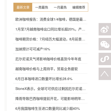
最新文章
一周最热
一月最热
编辑推荐
欧洲咖啡报告：消费全球1/4咖啡，德国是最大进口国，意大利在烘焙咖啡生产中领先
1月至7月越南咖啡出口同比增长超20%，产量也将是过去四年来最高
咖啡期货价格：7月经历大幅波动，8月前景依旧不明朗
加纳预计可可减产16%
厄尔尼诺天气将影响咖啡价格直到今年年底
越南咖啡价格与上周持平，贸易业务疲软
6月日本咖啡进口数量环比增长28.6%
StoneX表示，全球可可供应过剩因厄尔尼诺而萎缩
降雨导致巴西咖啡提前开花，可能影响明年产量，造成近期价格波动极不稳定
6月我国咖啡生豆进口数量同比减少超40%