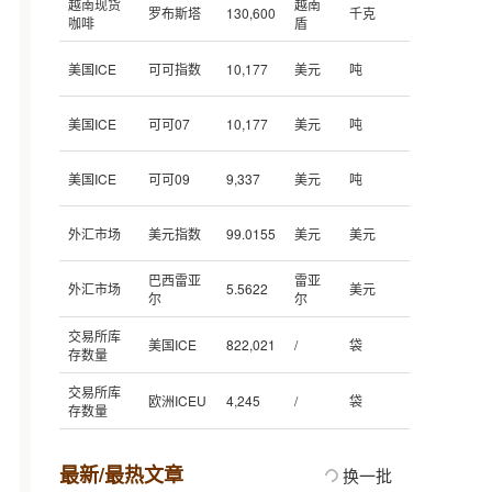
越南现货
越南
罗布斯塔
130,600
千克
咖啡
盾
美国ICE
可可指数
10,177
美元
吨
美国ICE
可可07
10,177
美元
吨
美国ICE
可可09
9,337
美元
吨
外汇市场
美元指数
99.0155
美元
美元
巴西雷亚
雷亚
外汇市场
5.5622
美元
尔
尔
交易所库
美国ICE
822,021
/
袋
存数量
交易所库
欧洲ICEU
4,245
/
袋
存数量
最新/最热文章
换一批