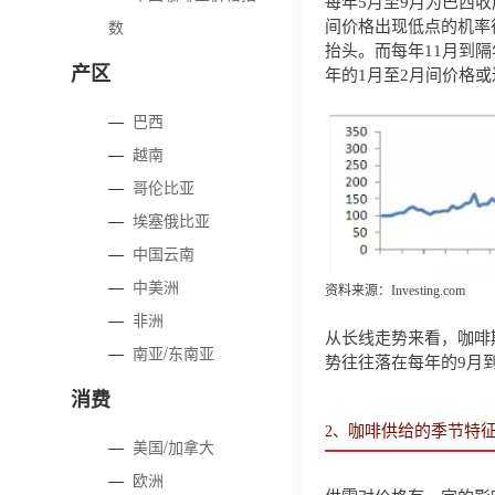
每年5月至9月为巴西
数
间价格出现低点的机率
抬头。而每年11月到
产区
年的1月至2月间价格
—
巴西
—
越南
—
哥伦比亚
—
埃塞俄比亚
—
中国云南
—
中美洲
资料来源：Investing.com
—
非洲
从长线走势来看，咖啡
—
南亚/东南亚
势往往落在每年的9月
消费
咖啡供给的季节特
2、
—
美国/加拿大
—
欧洲