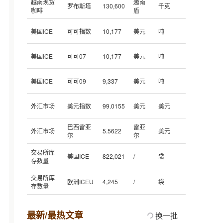
越南现货
越南
罗布斯塔
130,600
千克
咖啡
盾
美国ICE
可可指数
10,177
美元
吨
美国ICE
可可07
10,177
美元
吨
美国ICE
可可09
9,337
美元
吨
外汇市场
美元指数
99.0155
美元
美元
巴西雷亚
雷亚
外汇市场
5.5622
美元
尔
尔
交易所库
美国ICE
822,021
/
袋
存数量
交易所库
欧洲ICEU
4,245
/
袋
存数量
最新/最热文章
换一批