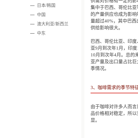
供需对价格有一定的影
—
日本/韩国
集中于巴西、哥伦比亚
—
中国
的产量供应也成为影响
量超过40%，其中巴
—
澳大利亚/新西兰
供给影响很大。
—
中东
巴西、哥伦比亚、印度
亚9月到次年1月，印度
10月到次年4月。总
亚产量及出口量占比巨
季情况。
3、咖啡需求的季节特
由于咖啡对许多人而言
品价格相对稳定，所以
显。