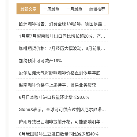
最新文章
一周最热
一月最热
编辑推荐
欧洲咖啡报告：消费全球1/4咖啡，德国是最大进口国，意大利在烘焙咖啡生产中领先
1月至7月越南咖啡出口同比增长超20%，产量也将是过去四年来最高
咖啡期货价格：7月经历大幅波动，8月前景依旧不明朗
加纳预计可可减产16%
厄尔尼诺天气将影响咖啡价格直到今年年底
越南咖啡价格与上周持平，贸易业务疲软
6月日本咖啡进口数量环比增长28.6%
StoneX表示，全球可可供应过剩因厄尔尼诺而萎缩
降雨导致巴西咖啡提前开花，可能影响明年产量，造成近期价格波动极不稳定
6月我国咖啡生豆进口数量同比减少超40%