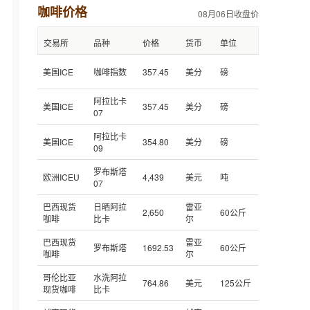
咖啡价格
08月06日收盘价
交易所
品种
价格
货币
单位
美国ICE
咖啡指数
357.45
美分
磅
阿拉比卡
美国ICE
357.45
美分
磅
07
阿拉比卡
美国ICE
354.80
美分
磅
09
罗布斯塔
欧洲ICEU
4,439
美元
吨
07
巴西现货
日晒阿拉
雷亚
2,650
60公斤
咖啡
比卡
尔
巴西现货
雷亚
罗布斯塔
1692.53
60公斤
咖啡
尔
哥伦比亚
水洗阿拉
764.86
美元
125公斤
现货咖啡
比卡