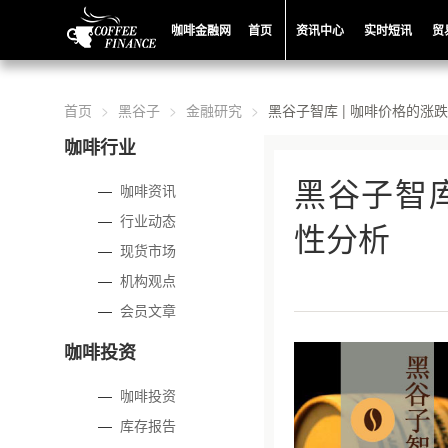
咖啡金融网
首页
资讯中心
实时短讯
贸
首页
黑谷子
金融研究
黑谷子智库 | 咖啡价格的涨
咖啡行业
黑谷子智库
—
咖啡资讯
—
行业动态
性分析
—
现货市场
—
机构观点
—
会员文章
咖啡投资
—
咖啡投资
—
库存报告