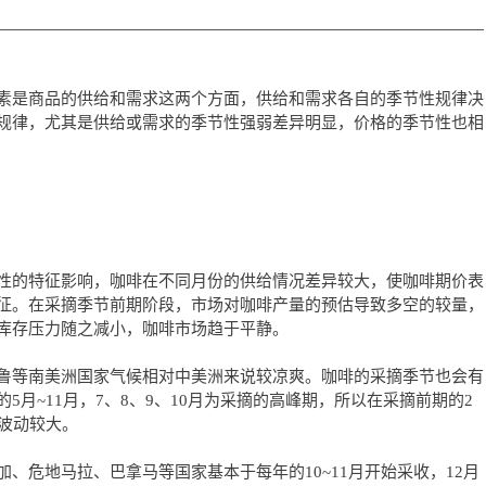
素是商品的供给和需求这两个方面，供给和需求各自的季节性规律决
规律，尤其是供给或需求的季节性强弱差异明显，价格的季节性也相
性的特征影响，咖啡在不同月份的供给情况差异较大，使咖啡期价表
征。在采摘季节前期阶段，市场对咖啡产量的预估导致多空的较量，
库存压力随之减小，咖啡市场趋于平静。
鲁等南美洲国家气候相对中美洲来说较凉爽。咖啡的采摘季节也会有
5月~11月，7、8、9、10月为采摘的高峰期，所以在采摘前期的2
格波动较大。
、危地马拉、巴拿马等国家基本于每年的10~11月开始采收，12月