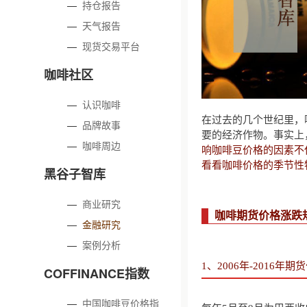
—
持仓报告
—
天气报告
—
现货交易平台
咖啡社区
—
认识咖啡
在过去的几个世纪里，
—
品牌故事
要的经济作物。事实上
—
咖啡周边
响咖啡豆价格的因素不
看看咖啡价格的季节性
黑谷子智库
—
商业研究
咖啡期货价格涨跌
—
金融研究
—
案例分析
1、2006年-2016年
COFFINANCE指数
—
中国咖啡豆价格指