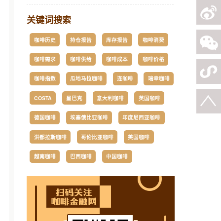
关键词搜索
咖啡历史
持仓报告
库存报告
咖啡消费
咖啡需求
咖啡供给
咖啡成本
咖啡价格
咖啡指数
瓜地马拉咖啡
连咖啡
瑞幸咖啡
COSTA
星巴克
意大利咖啡
英国咖啡
德国咖啡
埃塞俄比亚咖啡
印度尼西亚咖啡
洪都拉斯咖啡
哥伦比亚咖啡
美国咖啡
越南咖啡
巴西咖啡
中国咖啡