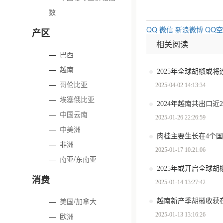
数
QQ
微信
新浪微博
QQ
产区
相关阅读
—
巴西
—
越南
2025年全球胡椒或
—
哥伦比亚
2025-04-02 14:13:34
—
埃塞俄比亚
2024年越南共出口近
—
中国云南
2025-01-26 22:26:59
—
中美洲
肉桂主要生长在4个
—
非洲
2025-01-17 10:21:06
—
南亚/东南亚
2025年或开启全球
消费
2025-01-14 13:27:42
—
美国/加拿大
越南新产季胡椒收获
2025-01-13 13:16:26
—
欧洲