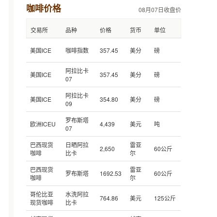
咖啡价格
08月07日收盘价
交易所
品种
价格
货币
单位
美国ICE
咖啡指数
357.45
美分
磅
阿拉比卡
美国ICE
357.45
美分
磅
07
阿拉比卡
美国ICE
354.80
美分
磅
09
罗布斯塔
欧洲ICEU
4,439
美元
吨
07
巴西现货
日晒阿拉
雷亚
2,650
60公斤
咖啡
比卡
尔
巴西现货
雷亚
罗布斯塔
1692.53
60公斤
咖啡
尔
哥伦比亚
水洗阿拉
764.86
美元
125公斤
现货咖啡
比卡