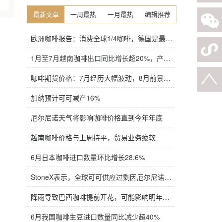
最新文章
一周最热
一月最热
编辑推荐
欧洲咖啡报告：消费全球1/4咖啡，德国是最大进口国，意大利在烘焙咖啡生产中领先
1月至7月越南咖啡出口同比增长超20%，产量也将是过去四年来最高
咖啡期货价格：7月经历大幅波动，8月前景依旧不明朗
加纳预计可可减产16%
厄尔尼诺天气将影响咖啡价格直到今年年底
越南咖啡价格与上周持平，贸易业务疲软
6月日本咖啡进口数量环比增长28.6%
StoneX表示，全球可可供应过剩因厄尔尼诺而萎缩
降雨导致巴西咖啡提前开花，可能影响明年产量，造成近期价格波动极不稳定
6月我国咖啡生豆进口数量同比减少超40%