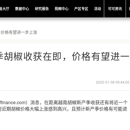
易大厅
数据中心
研究报告
视频中心
产区专区
活动
可可资讯
，价格有望进一步上涨
季胡椒收获在即，价格有望进一
2025-01-08 09:44:50
offinance.com）消息，在距离越南胡椒新产季收获还有将近一个
对近期胡椒价格大幅上涨感到高兴，且预计新产季价格有可能进