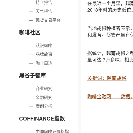
—
持仓报告
在最近一个月里，越南当
2018年时的历史低
—
天气报告
—
现货交易平台
当地胡椒种植者表示
咖啡社区
和发育。尽管产量有
—
认识咖啡
据统计，越南胡椒之都得
—
品牌故事
量可达 7万多吨，相比
—
咖啡周边
黑谷子智库
关键词：越南胡椒
—
商业研究
咖啡金融网——数据
—
金融研究
—
案例分析
COFFINANCE指数
—
中国咖啡豆价格指