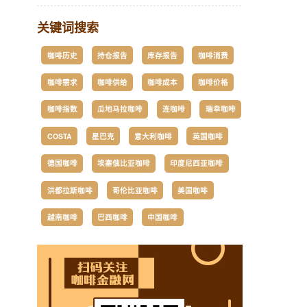
关键词搜索
咖啡历史
持仓报告
库存报告
咖啡消费
咖啡需求
咖啡供给
咖啡成本
咖啡价格
咖啡指数
瓜地马拉咖啡
连咖啡
瑞幸咖啡
COSTA
星巴克
意大利咖啡
英国咖啡
德国咖啡
埃塞俄比亚咖啡
印度尼西亚咖啡
洪都拉斯咖啡
哥伦比亚咖啡
美国咖啡
越南咖啡
巴西咖啡
中国咖啡