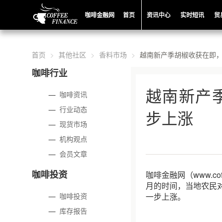
咖啡金融网
首页
资讯中心
实时短讯
贸
首页
其他社区
香料市场
越南新产季胡椒收获在即
咖啡行业
越南新产
—
咖啡资讯
—
行业动态
步上涨
—
现货市场
—
机构观点
—
会员文章
咖啡投资
咖啡金融网（www.c
月的时间，当地农民
—
咖啡投资
一步上涨。
—
库存报告