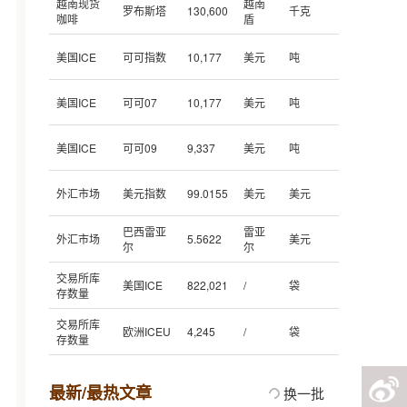
越南现货
越南
罗布斯塔
130,600
千克
咖啡
盾
美国ICE
可可指数
10,177
美元
吨
美国ICE
可可07
10,177
美元
吨
美国ICE
可可09
9,337
美元
吨
外汇市场
美元指数
99.0155
美元
美元
巴西雷亚
雷亚
外汇市场
5.5622
美元
尔
尔
交易所库
美国ICE
822,021
/
袋
存数量
交易所库
欧洲ICEU
4,245
/
袋
存数量
最新/最热文章
换一批