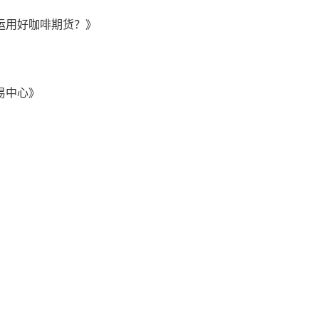
运用好咖啡期货？》
易中心》