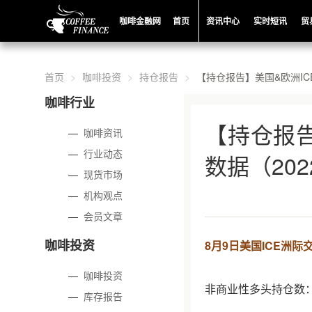
咖啡金融网
首页
资讯中心
实时短讯
贸
首页
咖啡投资
持仓报告
【持仓报告】美国&欧洲IC
咖啡行业
【持仓报告
—
咖啡资讯
—
行业动态
数据（202
—
现货市场
—
机构观点
—
会员文章
咖啡投资
8月9日美国ICE洲
—
咖啡投资
非商业性多头持仓数：3
—
库存报告