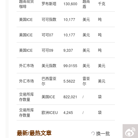
越南现货
越南
罗布斯塔
130,600
千克
咖啡
盾
美国ICE
可可指数
10,177
美元
吨
美国ICE
可可07
10,177
美元
吨
美国ICE
可可09
9,337
美元
吨
外汇市场
美元指数
99.0155
美元
美元
巴西雷亚
雷亚
外汇市场
5.5622
美元
尔
尔
交易所库
美国ICE
822,021
/
袋
存数量
交易所库
欧洲ICEU
4,245
/
袋
存数量
最新/最热文章
换一批