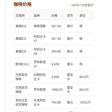
咖啡价格
08月07日收盘价
交易所
品种
价格
货币
单位
美国ICE
咖啡指数
357.45
美分
磅
阿拉比卡
美国ICE
357.45
美分
磅
07
阿拉比卡
美国ICE
354.80
美分
磅
09
罗布斯塔
欧洲ICEU
4,439
美元
吨
07
巴西现货
日晒阿拉
雷亚
2,650
60公斤
咖啡
比卡
尔
巴西现货
雷亚
罗布斯塔
1692.53
60公斤
咖啡
尔
哥伦比亚
水洗阿拉
764.86
美元
125公斤
现货咖啡
比卡