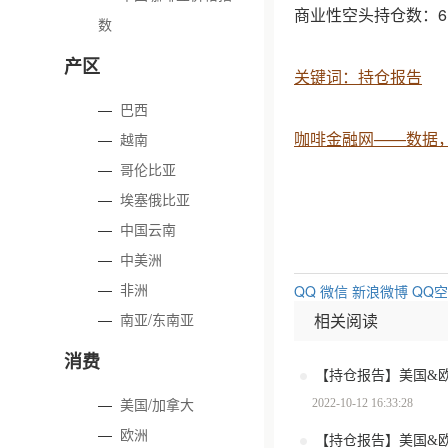
商业性空头持仓数：61
数
产区
关键词：持仓报告
—
巴西
咖啡金融网——数据
—
越南
—
哥伦比亚
—
埃塞俄比亚
—
中国云南
—
中美洲
—
非洲
QQ
微信
新浪微博
QQ
相关阅读
—
南亚/东南亚
消费
—
美国/加拿大
2022-10-12 16:33:28
—
欧洲