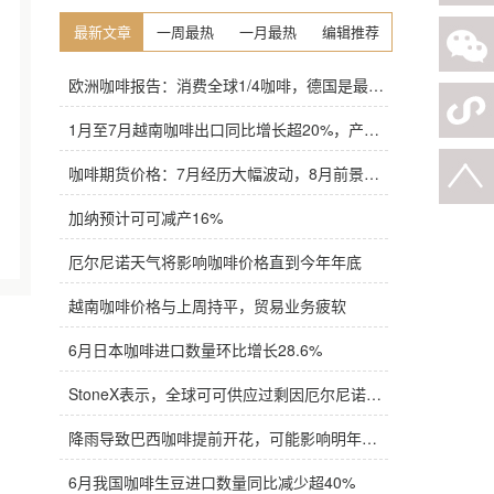
最新文章
一周最热
一月最热
编辑推荐
欧洲咖啡报告：消费全球1/4咖啡，德国是最大进口国，意大利在烘焙咖啡生产中领先
1月至7月越南咖啡出口同比增长超20%，产量也将是过去四年来最高
咖啡期货价格：7月经历大幅波动，8月前景依旧不明朗
加纳预计可可减产16%
厄尔尼诺天气将影响咖啡价格直到今年年底
越南咖啡价格与上周持平，贸易业务疲软
6月日本咖啡进口数量环比增长28.6%
StoneX表示，全球可可供应过剩因厄尔尼诺而萎缩
降雨导致巴西咖啡提前开花，可能影响明年产量，造成近期价格波动极不稳定
6月我国咖啡生豆进口数量同比减少超40%