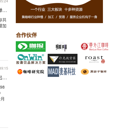
35:24
弹，但依然处在近年低点
存共
袋增加
合作伙伴
49:15
出现首次月度增长
98
0
个月