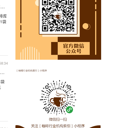
转此前持续减少不利局面
啡库
31袋
58:34
但相比疫情前水平依然相去甚远
每袋
幅