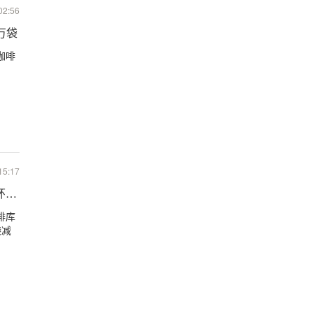
02:56
万袋
咖啡
15:17
减幅0.65%
啡库
袋减