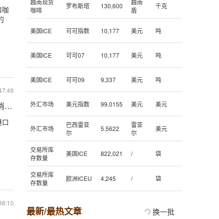
越南现货
越南
罗布斯塔
130,600
千克
口咖
咖啡
盾
的
美国ICE
可可指数
10,177
美元
吨
美国ICE
可可07
10,177
美元
吨
美国ICE
可可09
9,337
美元
吨
47:49
外汇市场
美元指数
99.0155
美元
美元
啡消费需求出现疲软
港口
巴西雷亚
雷亚
外汇市场
5.5622
美元
尔
尔
交易所库
美国ICE
822,021
/
袋
存数量
交易所库
欧洲ICEU
4,245
/
袋
存数量
38:10
最新/最热文章
换一批