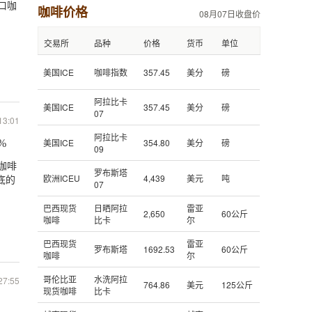
口咖
咖啡价格
08月07日收盘价
交易所
品种
价格
货币
单位
美国ICE
咖啡指数
357.45
美分
磅
阿拉比卡
美国ICE
357.45
美分
磅
07
13:01
阿拉比卡
美国ICE
354.80
美分
磅
%
09
咖啡
罗布斯塔
底的
欧洲ICEU
4,439
美元
吨
07
巴西现货
日晒阿拉
雷亚
2,650
60公斤
咖啡
比卡
尔
巴西现货
雷亚
罗布斯塔
1692.53
60公斤
咖啡
尔
哥伦比亚
水洗阿拉
27:55
764.86
美元
125公斤
现货咖啡
比卡