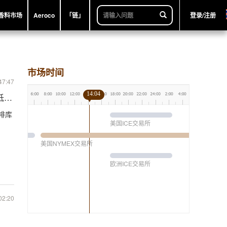
香料市场
Aeroco
「链」
登录/注册
市场时间
47:47
14:04
低水平
啡库
美国ICE交易所
美国NYMEX交易所
欧洲ICE交易所
02:20