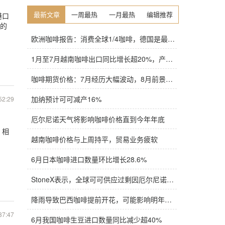
最新文章
一周最热
一月最热
编辑推荐
港口
底的
欧洲咖啡报告：消费全球1/4咖啡，德国是最大进口国，意大利在烘焙咖啡生产中领先
1月至7月越南咖啡出口同比增长超20%，产量也将是过去四年来最高
咖啡期货价格：7月经历大幅波动，8月前景依旧不明朗
加纳预计可可减产16%
52:29
厄尔尼诺天气将影响咖啡价格直到今年年底
，相
越南咖啡价格与上周持平，贸易业务疲软
6月日本咖啡进口数量环比增长28.6%
StoneX表示，全球可可供应过剩因厄尔尼诺而萎缩
降雨导致巴西咖啡提前开花，可能影响明年产量，造成近期价格波动极不稳定
37:47
6月我国咖啡生豆进口数量同比减少超40%