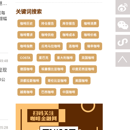
继续增加
关键词搜索
（每
，增幅
咖啡历史
持仓报告
库存报告
咖啡消费
咖啡需求
咖啡供给
咖啡成本
咖啡价格
咖啡指数
瓜地马拉咖啡
连咖啡
瑞幸咖啡
COSTA
星巴克
意大利咖啡
英国咖啡
49:48
德国咖啡
埃塞俄比亚咖啡
印度尼西亚咖啡
显现
0公
洪都拉斯咖啡
哥伦比亚咖啡
美国咖啡
越南咖啡
巴西咖啡
中国咖啡
25:28