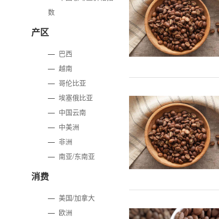
数
产区
—
巴西
—
越南
—
哥伦比亚
—
埃塞俄比亚
—
中国云南
—
中美洲
—
非洲
—
南亚/东南亚
消费
—
美国/加拿大
—
欧洲