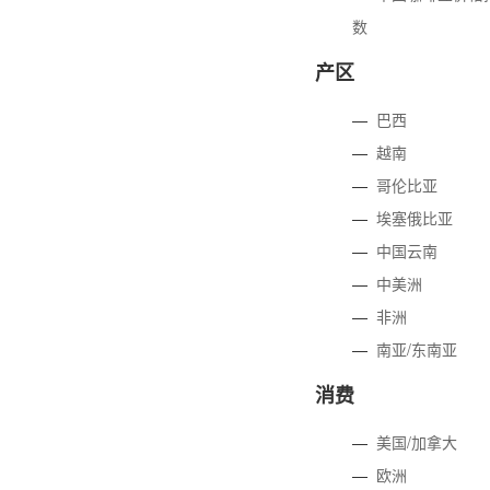
数
产区
—
巴西
—
越南
—
哥伦比亚
—
埃塞俄比亚
—
中国云南
—
中美洲
—
非洲
—
南亚/东南亚
消费
—
美国/加拿大
—
欧洲