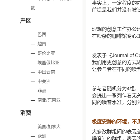
事实上，一定程度的
数
前提是我们并没有被
产区
理想的创意工作办公
—
巴西
在吵杂的咖啡馆专心
—
越南
—
哥伦比亚
发表于《Journal o
我们用更创意的方式思
—
埃塞俄比亚
让参与者在不同的噪
—
中国云南
—
中美洲
参与者随机分为4组，
—
非洲
会提出一系列乍看无
—
南亚/东南亚
同的噪音水准，分别为
消费
极度安静的环境，不
—
美国/加拿大
大多数群组间的表现
—
欧洲
噪音）的群组，表现