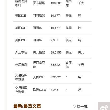
越南现货
越南
罗布斯塔
130,600
千克
咖啡
盾
美国ICE
可可指数
10,177
美元
吨
美国ICE
可可07
10,177
美元
吨
美国ICE
可可09
9,337
美元
吨
外汇市场
美元指数
99.0155
美元
美元
巴西雷亚
雷亚
外汇市场
5.5622
美元
尔
尔
交易所库
美国ICE
822,021
/
袋
存数量
交易所库
欧洲ICEU
4,245
/
袋
存数量
最新/最热文章
换一批