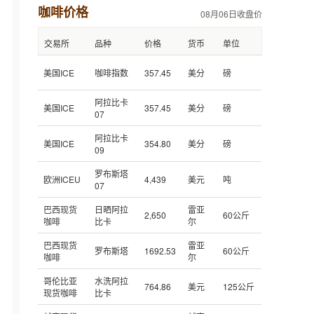
咖啡价格
08月06日收盘价
交易所
品种
价格
货币
单位
美国ICE
咖啡指数
357.45
美分
磅
阿拉比卡
美国ICE
357.45
美分
磅
07
阿拉比卡
美国ICE
354.80
美分
磅
09
罗布斯塔
欧洲ICEU
4,439
美元
吨
07
巴西现货
日晒阿拉
雷亚
2,650
60公斤
咖啡
比卡
尔
巴西现货
雷亚
罗布斯塔
1692.53
60公斤
咖啡
尔
哥伦比亚
水洗阿拉
764.86
美元
125公斤
现货咖啡
比卡