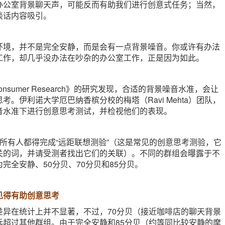
办公室背景聊天声，可能反而有助我们进行创意式任务；当然，
谈话内容吸引。
环境，并不是完全安静，而是会有一点背景噪音。你或许有办法
工作，却几乎没办法在吵杂的办公室工作，正是因为如此。
f Consumer Research》的研究发现，合适的背景噪音水准，会让
考。伊利诺大学厄巴纳香槟分校的梅塔（Ravi Mehta）团队，
音水准下进行创意思考测试，并检视他们的表现。
所有人都得完成“远距联想测验”（这是常见的创意思考测验，它
关的词，并请受测者找出它们的关联）。不同的群组会曝露于不
完全安静、50分贝、70分贝和85分贝。
见得有助创意思考
差异在统计上并不显著，不过，70分贝（接近咖啡店的聊天背景
远超过其他群组。由于完全安静和85分贝（约等同比较安静的摩