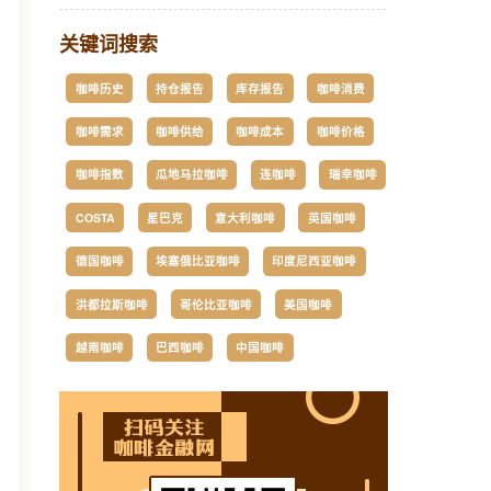
关键词搜索
咖啡历史
持仓报告
库存报告
咖啡消费
咖啡需求
咖啡供给
咖啡成本
咖啡价格
咖啡指数
瓜地马拉咖啡
连咖啡
瑞幸咖啡
COSTA
星巴克
意大利咖啡
英国咖啡
德国咖啡
埃塞俄比亚咖啡
印度尼西亚咖啡
洪都拉斯咖啡
哥伦比亚咖啡
美国咖啡
越南咖啡
巴西咖啡
中国咖啡