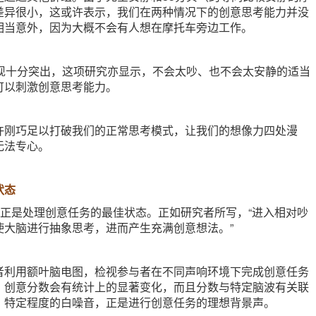
差异很小，这或许表示，我们在两种情况下的创意思考能力并没
相当意外，因为大概不会有人想在摩托车旁边工作。
表现十分突出，这项研究亦显示，不会太吵、也不会太安静的适当
可以刺激创意思考能力。
许刚巧足以打破我们的正常思考模式，让我们的想像力四处漫
无法专心。
状态
乎正是处理创意任务的最佳状态。正如研究者所写，“进入相对吵
使大脑进行抽象思考，进而产生充满创意想法。”
者利用额叶脑电图，检视参与者在不同声响环境下完成创意任务
，创意分数会有统计上的显著变化，而且分数与特定脑波有关联
，特定程度的白噪音，正是进行创意任务的理想背景声。