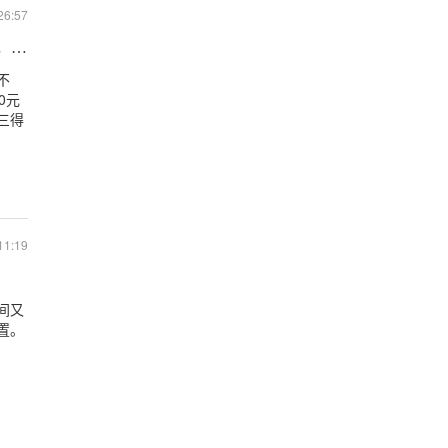
26:57
烈，高端依旧无人问津
不
0元
三得
11:19
间又
置。