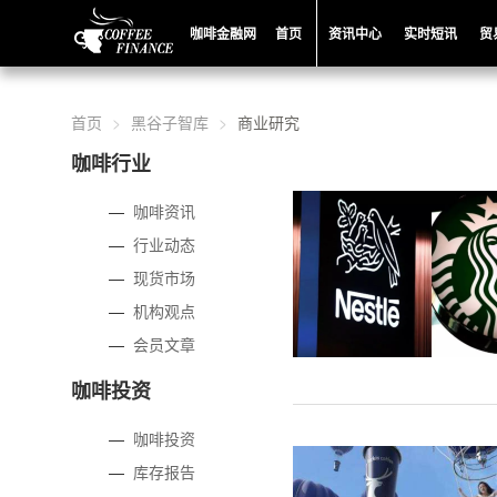
咖啡金融网
首页
资讯中心
实时短讯
贸
首页
黑谷子智库
商业研究
咖啡行业
—
咖啡资讯
—
行业动态
—
现货市场
—
机构观点
—
会员文章
咖啡投资
—
咖啡投资
—
库存报告