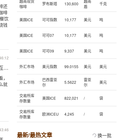
越南现货
越南
罗布斯塔
130,600
千克
啡还
咖啡
盾
咖啡
餐饮
美国ICE
可可指数
10,177
美元
吨
烧钱
美国ICE
可可07
10,177
美元
吨
美国ICE
可可09
9,337
美元
吨
46:12
外汇市场
美元指数
99.0155
美元
美元
家互联网企业
看，
巴西雷亚
雷亚
外汇市场
5.5622
美元
么就
尔
尔
交易所库
美国ICE
822,021
/
袋
存数量
交易所库
1
欧洲ICEU
4,245
/
袋
存数量
43:46
最新/最热文章
换一批
年