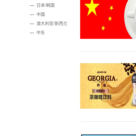
—
日本/韩国
—
中国
—
澳大利亚/新西兰
—
中东