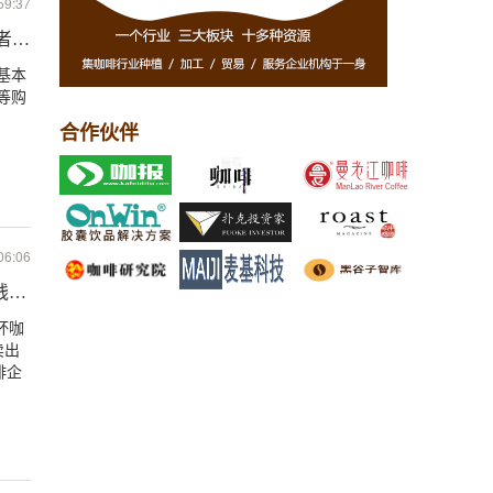
59:37
费者点单时询问姓名却被指责，到底哪里出问题了？
基本
等购
合作伙伴
06:06
钱方式？
杯咖
卖出
啡企