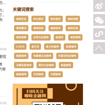
否也能复制褚橙？
关键词搜索
力，
了，
咖啡历史
持仓报告
库存报告
咖啡消费
例
咖啡需求
咖啡供给
咖啡成本
咖啡价格
咖啡指数
瓜地马拉咖啡
连咖啡
瑞幸咖啡
COSTA
星巴克
意大利咖啡
英国咖啡
55:02
德国咖啡
埃塞俄比亚咖啡
印度尼西亚咖啡
谢信
教
洪都拉斯咖啡
哥伦比亚咖啡
美国咖啡
力服
越南咖啡
巴西咖啡
中国咖啡
22:22