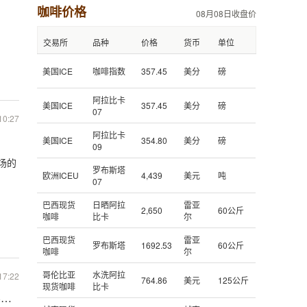
咖啡价格
08月08日收盘价
交易所
品种
价格
货币
单位
美国ICE
咖啡指数
357.45
美分
磅
阿拉比卡
美国ICE
357.45
美分
磅
07
10:27
阿拉比卡
美国ICE
354.80
美分
磅
09
场的
罗布斯塔
欧洲ICEU
4,439
美元
吨
07
巴西现货
日晒阿拉
雷亚
2,650
60公斤
咖啡
比卡
尔
巴西现货
雷亚
罗布斯塔
1692.53
60公斤
咖啡
尔
哥伦比亚
水洗阿拉
17:22
764.86
美元
125公斤
现货咖啡
比卡
Box会不会成为咖啡界的摩拜OFO