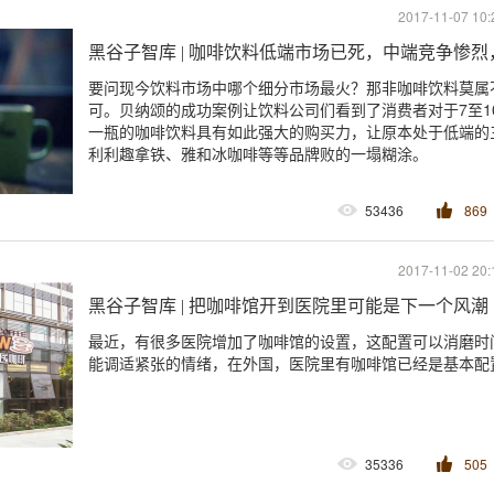
2017-11-07 10:
黑谷子智库 | 咖啡饮料低端市场已死，中端竞争惨
要问现今饮料市场中哪个细分市场最火？那非咖啡饮料莫属
可。贝纳颂的成功案例让饮料公司们看到了消费者对于7至1
一瓶的咖啡饮料具有如此强大的购买力，让原本处于低端的
利利趣拿铁、雅和冰咖啡等等品牌败的一塌糊涂。
53436
869
2017-11-02 20:
黑谷子智库 | 把咖啡馆开到医院里可能是下一个风潮
最近，有很多医院增加了咖啡馆的设置，这配置可以消磨时
能调适紧张的情绪，在外国，医院里有咖啡馆已经是基本配
35336
505