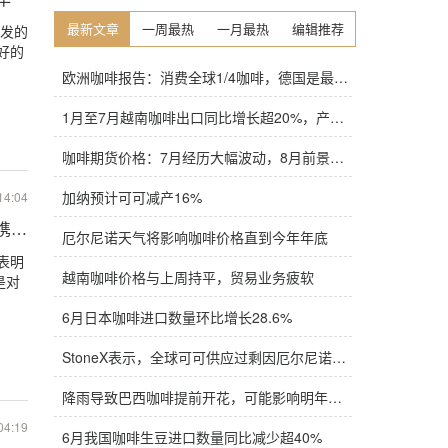
最新文章
一周最热
一月最热
编辑推荐
爆发的
好的
欧洲咖啡报告：消费全球1/4咖啡，德国是最大进口国，意大利在烘焙咖啡生产中领先
1月至7月越南咖啡出口同比增长超20%，产量也将是过去四年来最高
咖啡期货价格：7月经历大幅波动，8月前景依旧不明朗
加纳预计可可减产16%
14:04
乐携乔雅咖啡跑步入场
厄尔尼诺天气将影响咖啡价格直到今年年底
表明
越南咖啡价格与上周持平，贸易业务疲软
是对
6月日本咖啡进口数量环比增长28.6%
StoneX表示，全球可可供应过剩因厄尔尼诺而萎缩
降雨导致巴西咖啡提前开花，可能影响明年产量，造成近期价格波动极不稳定
04:19
6月我国咖啡生豆进口数量同比减少超40%