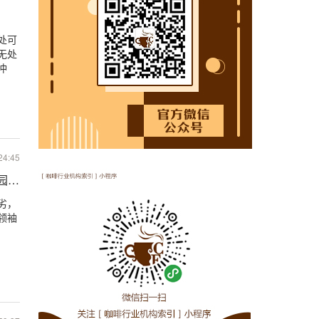
处可
无处
冲
24:45
庄园，发现云南咖啡的根源问题可能是缺乏企业家精神
劣，
领袖