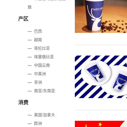
数
产区
—
巴西
—
越南
—
哥伦比亚
—
埃塞俄比亚
—
中国云南
—
中美洲
—
非洲
—
南亚/东南亚
消费
—
美国/加拿大
—
欧洲