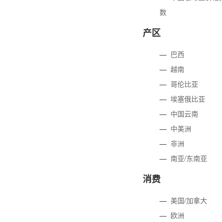
数
产区
—
巴西
—
越南
—
哥伦比亚
—
埃塞俄比亚
—
中国云南
—
中美洲
—
非洲
—
南亚/东南亚
消费
—
美国/加拿大
—
欧洲