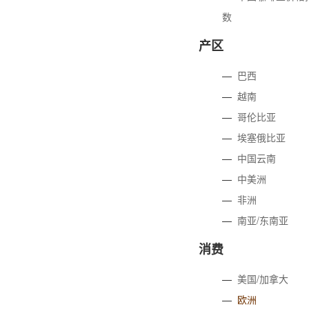
数
产区
—
巴西
—
越南
—
哥伦比亚
—
埃塞俄比亚
—
中国云南
—
中美洲
—
非洲
—
南亚/东南亚
消费
—
美国/加拿大
—
欧洲