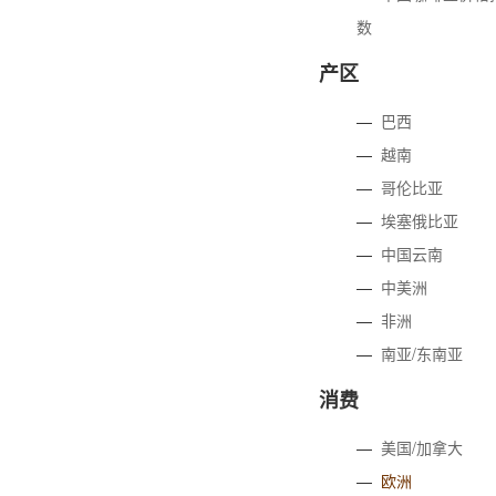
数
产区
—
巴西
—
越南
—
哥伦比亚
—
埃塞俄比亚
—
中国云南
—
中美洲
—
非洲
—
南亚/东南亚
消费
—
美国/加拿大
—
欧洲