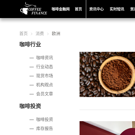
咖啡金融网
首页
资讯中心
实时短讯
贸
首页
消费
欧洲
咖啡行业
—
咖啡资讯
—
行业动态
—
现货市场
—
机构观点
—
会员文章
咖啡投资
—
咖啡投资
—
库存报告