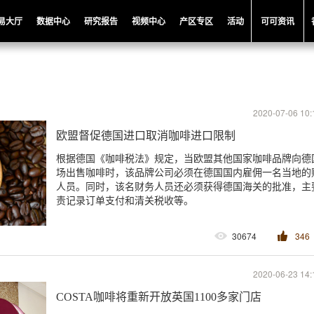
易大厅
数据中心
研究报告
视频中心
产区专区
活动
可可资讯
2020-07-06 10:
欧盟督促德国进口取消咖啡进口限制
根据德国《咖啡税法》规定，当欧盟其他国家咖啡品牌向德
场出售咖啡时，该品牌公司必须在德国国内雇佣一名当地的
人员。同时，该名财务人员还必须获得德国海关的批准，主
责记录订单支付和清关税收等。
30674
346
2020-06-23 14:
COSTA咖啡将重新开放英国1100多家门店