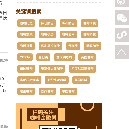
斤
关键词搜索
盟从国
量达
咖啡历史
持仓报告
库存报告
咖啡消费
咖啡需求
咖啡供给
咖啡成本
咖啡价格
咖啡指数
瓜地马拉咖啡
连咖啡
瑞幸咖啡
COSTA
星巴克
意大利咖啡
英国咖啡
48:30
德国咖啡
埃塞俄比亚咖啡
印度尼西亚咖啡
19，
洪都拉斯咖啡
哥伦比亚咖啡
美国咖啡
集了
士以
越南咖啡
巴西咖啡
中国咖啡
15:50