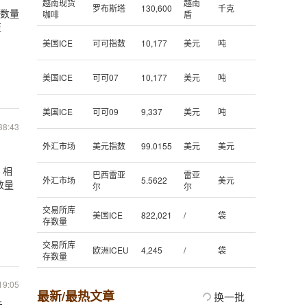
越南现货
越南
罗布斯塔
130,600
千克
费数量
咖啡
盾
至
美国ICE
可可指数
10,177
美元
吨
美国ICE
可可07
10,177
美元
吨
美国ICE
可可09
9,337
美元
吨
38:43
外汇市场
美元指数
99.0155
美元
美元
，相
巴西雷亚
雷亚
外汇市场
5.5622
美元
数量
尔
尔
交易所库
美国ICE
822,021
/
袋
存数量
交易所库
欧洲ICEU
4,245
/
袋
存数量
19:05
最新/最热文章
换一批
远超美国