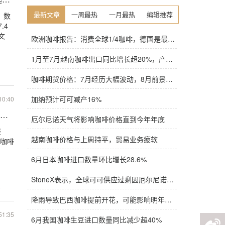
最新文章
一周最热
一月最热
编辑推荐
y）数
.4
文
欧洲咖啡报告：消费全球1/4咖啡，德国是最大进口国，意大利在烘焙咖啡生产中领先
1月至7月越南咖啡出口同比增长超20%，产量也将是过去四年来最高
咖啡期货价格：7月经历大幅波动，8月前景依旧不明朗
加纳预计可可减产16%
10:40
动欧洲市场咖啡增长
厄尔尼诺天气将影响咖啡价格直到今年年底
报
越南咖啡价格与上周持平，贸易业务疲软
场咖啡
6月日本咖啡进口数量环比增长28.6%
StoneX表示，全球可可供应过剩因厄尔尼诺而萎缩
3
降雨导致巴西咖啡提前开花，可能影响明年产量，造成近期价格波动极不稳定
51:35
6月我国咖啡生豆进口数量同比减少超40%