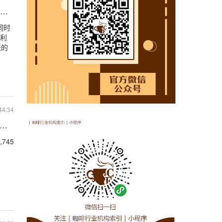
咖啡馆关闭
同时
便利
天的
44:34
达到33,745家，年增长率为6％
745