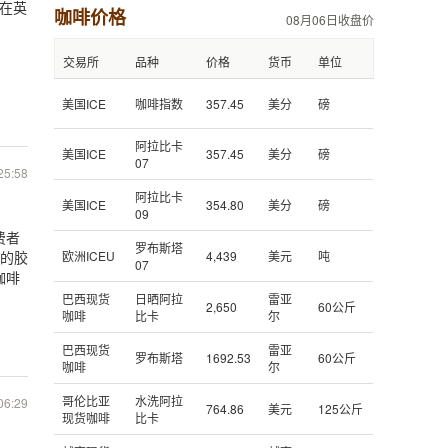
放在英
咖啡价格
08月06日收盘价
交易所
品种
价格
货币
单位
美国ICE
咖啡指数
357.45
美分
磅
阿拉比卡
美国ICE
357.45
美分
磅
07
25:58
阿拉比卡
美国ICE
354.80
美分
磅
09
费者
罗布斯塔
时的胶
欧洲ICEU
4,439
美元
吨
07
咖啡
巴西现货
日晒阿拉
雷亚
2,650
60公斤
咖啡
比卡
尔
巴西现货
雷亚
罗布斯塔
1692.53
60公斤
咖啡
尔
哥伦比亚
水洗阿拉
06:29
764.86
美元
125公斤
现货咖啡
比卡