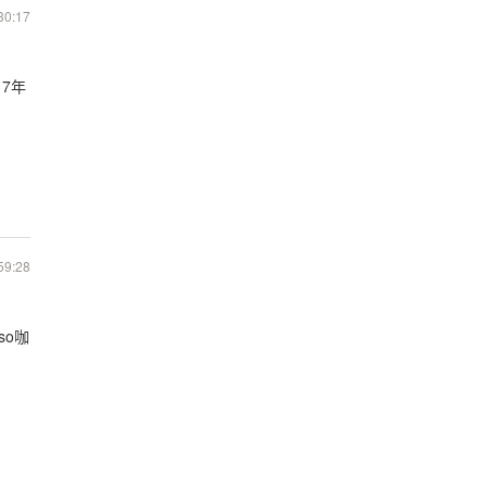
30:17
7年
59:28
so咖