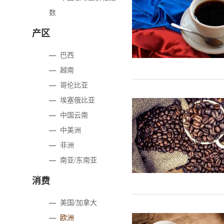
数
产区
—
巴西
—
越南
—
哥伦比亚
—
埃塞俄比亚
—
中国云南
—
中美洲
—
非洲
—
南亚/东南亚
消费
—
美国/加拿大
—
欧洲