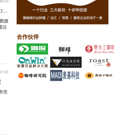
36:33
.38亿欧元
会数据
模达
合作伙伴
41:53
议
务完