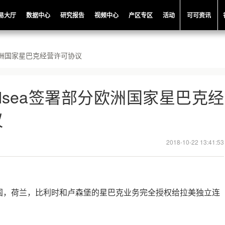
易大厅
数据中心
研究报告
视频中心
产区专区
活动
可可资讯
欧洲国家星巴克经营许可协议
lsea签署部分欧洲国家星巴克经
议
2018-10-22 13:41:53
国，荷兰，比利时和卢森堡的星巴克业务完全授权给拉美独立连