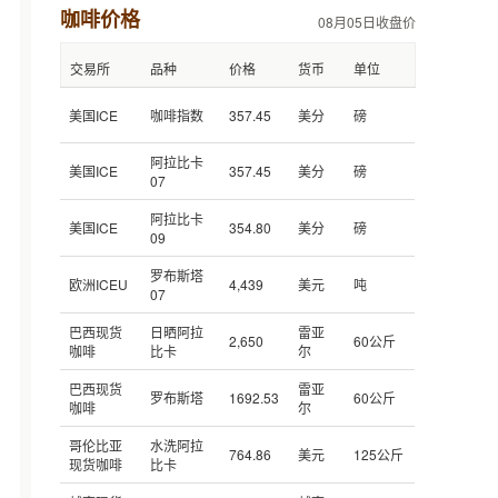
咖啡价格
08月05日收盘价
交易所
品种
价格
货币
单位
美国ICE
咖啡指数
357.45
美分
磅
阿拉比卡
美国ICE
357.45
美分
磅
07
阿拉比卡
美国ICE
354.80
美分
磅
09
罗布斯塔
欧洲ICEU
4,439
美元
吨
07
巴西现货
日晒阿拉
雷亚
2,650
60公斤
咖啡
比卡
尔
巴西现货
雷亚
罗布斯塔
1692.53
60公斤
咖啡
尔
哥伦比亚
水洗阿拉
764.86
美元
125公斤
现货咖啡
比卡