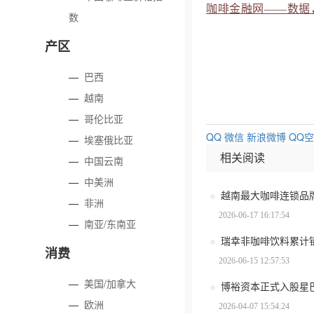
咖啡金融网——数据
数
产区
—
巴西
—
越南
—
哥伦比亚
QQ
微信
新浪微博
QQ
—
埃塞俄比亚
相关阅读
—
中国云南
—
中美洲
越南最大咖啡连锁品牌Hi
—
非洲
2026-06-17 16:17:54
—
南亚/东南亚
消费
2026-06-15 12:57:53
—
美国/加拿大
博裕资本正式入股星
—
欧洲
2026-04-07 15:54:24