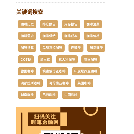
关键词搜索
咖啡历史
持仓报告
库存报告
咖啡消费
咖啡需求
咖啡供给
咖啡成本
咖啡价格
咖啡指数
瓜地马拉咖啡
连咖啡
瑞幸咖啡
COSTA
星巴克
意大利咖啡
英国咖啡
德国咖啡
埃塞俄比亚咖啡
印度尼西亚咖啡
洪都拉斯咖啡
哥伦比亚咖啡
美国咖啡
越南咖啡
巴西咖啡
中国咖啡