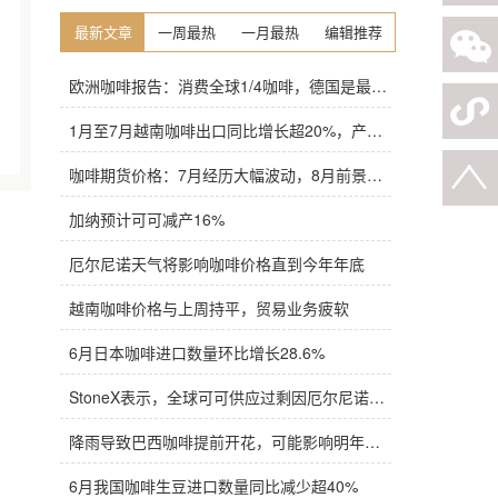
最新文章
一周最热
一月最热
编辑推荐
欧洲咖啡报告：消费全球1/4咖啡，德国是最大进口国，意大利在烘焙咖啡生产中领先
1月至7月越南咖啡出口同比增长超20%，产量也将是过去四年来最高
咖啡期货价格：7月经历大幅波动，8月前景依旧不明朗
加纳预计可可减产16%
厄尔尼诺天气将影响咖啡价格直到今年年底
越南咖啡价格与上周持平，贸易业务疲软
6月日本咖啡进口数量环比增长28.6%
StoneX表示，全球可可供应过剩因厄尔尼诺而萎缩
降雨导致巴西咖啡提前开花，可能影响明年产量，造成近期价格波动极不稳定
6月我国咖啡生豆进口数量同比减少超40%