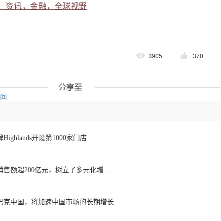
，资讯，金融，全球视野
3905
370
空间
ghlands开设第1000家门店
瑞幸非咖啡饮料累计销售额超200亿元，树立了多元化增长的新标杆
巴克中国，将加速中国市场的长期增长