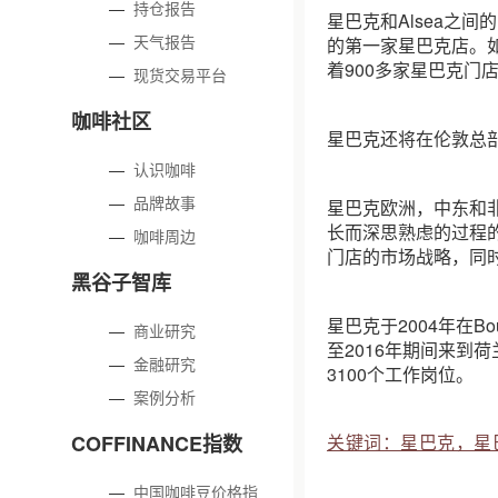
—
持仓报告
星巴克和Alsea之
—
天气报告
的第一家星巴克店。如
着900多家星巴克门店
—
现货交易平台
咖啡社区
星巴克还将在伦敦总
—
认识咖啡
—
品牌故事
星巴克欧洲，中东和非洲
长而深思熟虑的过程
—
咖啡周边
门店的市场战略，同
黑谷子智库
星巴克于2004年在Bou
—
商业研究
至2016年期间来到
—
金融研究
3100个工作岗位。
—
案例分析
COFFINANCE指数
关键词：星巴克，星
—
中国咖啡豆价格指