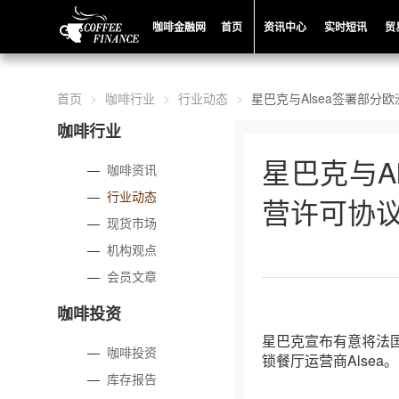
咖啡金融网
首页
资讯中心
实时短讯
贸
首页
咖啡行业
行业动态
星巴克与Alsea签署部分
咖啡行业
星巴克与A
—
咖啡资讯
—
行业动态
营许可协
—
现货市场
—
机构观点
—
会员文章
咖啡投资
星巴克宣布有意将法
—
咖啡投资
锁餐厅运营商Alsea。
—
库存报告