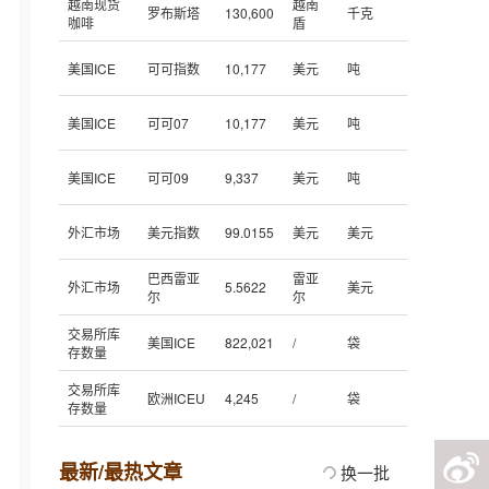
越南现货
越南
罗布斯塔
130,600
千克
咖啡
盾
美国ICE
可可指数
10,177
美元
吨
美国ICE
可可07
10,177
美元
吨
美国ICE
可可09
9,337
美元
吨
外汇市场
美元指数
99.0155
美元
美元
巴西雷亚
雷亚
外汇市场
5.5622
美元
尔
尔
交易所库
美国ICE
822,021
/
袋
存数量
交易所库
欧洲ICEU
4,245
/
袋
存数量
最新/最热文章
换一批