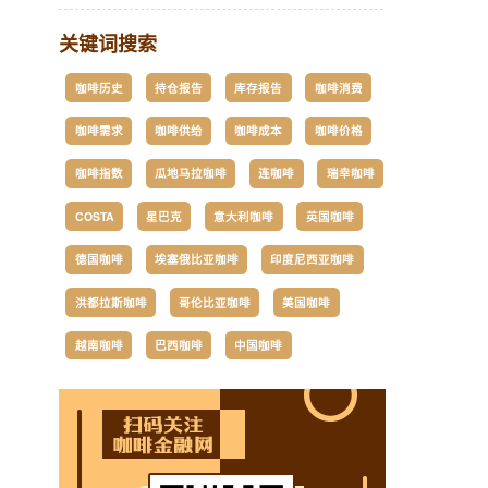
关键词搜索
咖啡历史
持仓报告
库存报告
咖啡消费
咖啡需求
咖啡供给
咖啡成本
咖啡价格
咖啡指数
瓜地马拉咖啡
连咖啡
瑞幸咖啡
COSTA
星巴克
意大利咖啡
英国咖啡
德国咖啡
埃塞俄比亚咖啡
印度尼西亚咖啡
洪都拉斯咖啡
哥伦比亚咖啡
美国咖啡
越南咖啡
巴西咖啡
中国咖啡