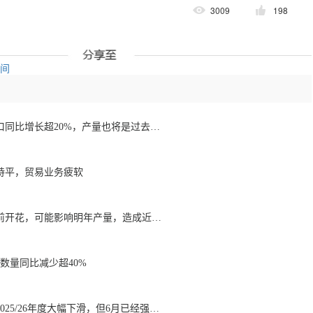
3009
198
空间
1月至7月越南咖啡出口同比增长超20%，产量也将是过去四年来最高
持平，贸易业务疲软
降雨导致巴西咖啡提前开花，可能影响明年产量，造成近期价格波动极不稳定
数量同比减少超40%
巴西咖啡出口数量在2025/26年度大幅下滑，但6月已经强劲回升