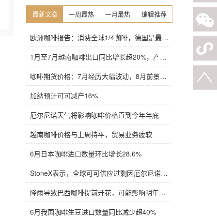
最新文章
一周最热
一月最热
编辑推荐
欧洲咖啡报告：消费全球1/4咖啡，德国是最大进口国，意大利在烘焙咖啡生产中领先
1月至7月越南咖啡出口同比增长超20%，产量也将是过去四年来最高
咖啡期货价格：7月经历大幅波动，8月前景依旧不明朗
加纳预计可可减产16%
厄尔尼诺天气将影响咖啡价格直到今年年底
越南咖啡价格与上周持平，贸易业务疲软
6月日本咖啡进口数量环比增长28.6%
StoneX表示，全球可可供应过剩因厄尔尼诺而萎缩
降雨导致巴西咖啡提前开花，可能影响明年产量，造成近期价格波动极不稳定
6月我国咖啡生豆进口数量同比减少超40%