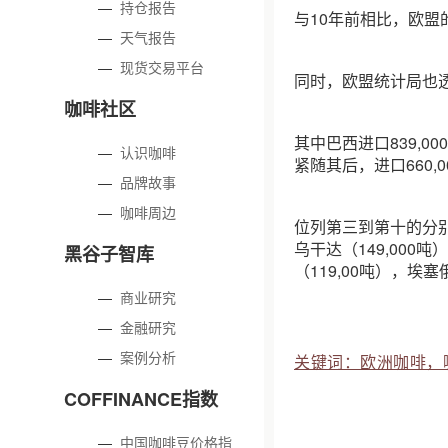
—
持仓报告
与10年前相比，欧盟
—
天气报告
—
现货交易平台
同时，欧盟统计局也透
咖啡社区
其中巴西进口839,
—
认识咖啡
紧随其后，进口660,0
—
品牌故事
—
咖啡周边
位列第三到第十的分别是
乌干达（149,000吨
黑谷子智库
（119,00吨），埃塞
—
商业研究
—
金融研究
—
案例分析
关键词：欧洲咖啡，
COFFINANCE指数
—
中国咖啡豆价格指