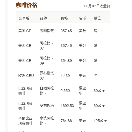
咖啡价格
08月07日收盘价
交易所
品种
价格
货币
单位
美国ICE
咖啡指数
357.45
美分
磅
阿拉比卡
美国ICE
357.45
美分
磅
07
阿拉比卡
美国ICE
354.80
美分
磅
09
罗布斯塔
欧洲ICEU
4,439
美元
吨
07
巴西现货
日晒阿拉
雷亚
2,650
60公斤
咖啡
比卡
尔
巴西现货
雷亚
罗布斯塔
1692.53
60公斤
咖啡
尔
哥伦比亚
水洗阿拉
764.86
美元
125公斤
现货咖啡
比卡