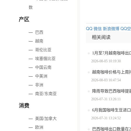
数
产区
QQ
微信
新浪微博
QQ
—
巴西
相关阅读
—
越南
—
哥伦比亚
—
埃塞俄比亚
2026-08-05 10:19:30
—
中国云南
越南咖啡价格与上周
—
中美洲
2026-08-03 16:47:54
—
非洲
—
南亚/东南亚
2026-07-31 13:26:11
消费
6月我国咖啡生豆进口
—
美国/加拿大
2026-07-31 13:24:52
—
欧洲