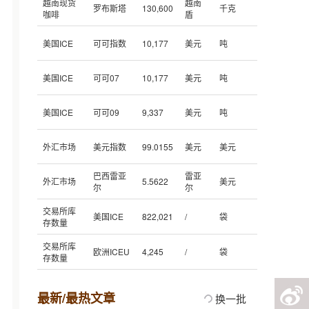
越南现货
越南
罗布斯塔
130,600
千克
咖啡
盾
美国ICE
可可指数
10,177
美元
吨
美国ICE
可可07
10,177
美元
吨
美国ICE
可可09
9,337
美元
吨
外汇市场
美元指数
99.0155
美元
美元
巴西雷亚
雷亚
外汇市场
5.5622
美元
尔
尔
交易所库
美国ICE
822,021
/
袋
存数量
交易所库
欧洲ICEU
4,245
/
袋
存数量
最新/最热文章
换一批