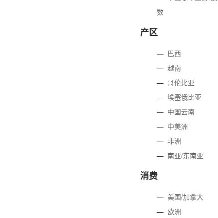
数
产区
—
巴西
—
越南
—
哥伦比亚
—
埃塞俄比亚
—
中国云南
—
中美洲
—
非洲
—
南亚/东南亚
消费
—
美国/加拿大
—
欧洲