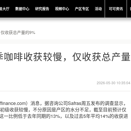
易大厅
数据中心
研究报告
视频中心
产区专区
活动
可可资讯
仅收获总产量的9%
季咖啡收获较慢，仅收获总产量
2026-05-30 10:35:04
ffinance.com）消息，据咨询公司Safras周五发布的调查显示，
7年度初级收获较慢，不分原因是产区的水分不足，截至目前预计仅
这一比例低于去年同期的13%，以及过去5年平均14%的收获进