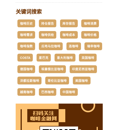
关键词搜索
咖啡历史
持仓报告
库存报告
咖啡消费
咖啡需求
咖啡供给
咖啡成本
咖啡价格
咖啡指数
瓜地马拉咖啡
连咖啡
瑞幸咖啡
COSTA
星巴克
意大利咖啡
英国咖啡
德国咖啡
埃塞俄比亚咖啡
印度尼西亚咖啡
洪都拉斯咖啡
哥伦比亚咖啡
美国咖啡
越南咖啡
巴西咖啡
中国咖啡