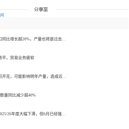
空间
1月至7月越南咖啡出口同比增长超20%，产量也将是过去四年来最高
持平，贸易业务疲软
降雨导致巴西咖啡提前开花，可能影响明年产量，造成近期价格波动极不稳定
数量同比减少超40%
巴西咖啡出口数量在2025/26年度大幅下滑，但6月已经强劲回升