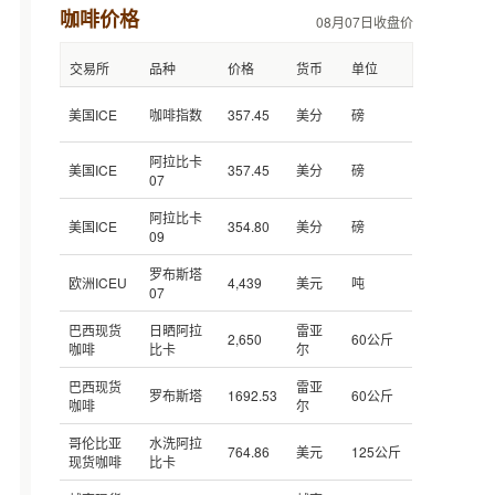
咖啡价格
08月07日收盘价
交易所
品种
价格
货币
单位
美国ICE
咖啡指数
357.45
美分
磅
阿拉比卡
美国ICE
357.45
美分
磅
07
阿拉比卡
美国ICE
354.80
美分
磅
09
罗布斯塔
欧洲ICEU
4,439
美元
吨
07
巴西现货
日晒阿拉
雷亚
2,650
60公斤
咖啡
比卡
尔
巴西现货
雷亚
罗布斯塔
1692.53
60公斤
咖啡
尔
哥伦比亚
水洗阿拉
764.86
美元
125公斤
现货咖啡
比卡