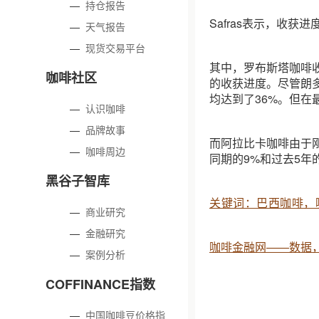
—
持仓报告
Safras表示，收
—
天气报告
—
现货交易平台
其中，罗布斯塔咖啡收
咖啡社区
的收获进度。尽管朗
均达到了36%。但在
—
认识咖啡
—
品牌故事
而阿拉比卡咖啡由于
—
咖啡周边
同期的9%和过去5年
黑谷子智库
关键词：巴西咖啡，
—
商业研究
—
金融研究
咖啡金融网——数据
—
案例分析
COFFINANCE指数
—
中国咖啡豆价格指