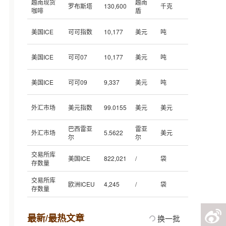
越南现货
越南
罗布斯塔
130,600
千克
咖啡
盾
美国ICE
可可指数
10,177
美元
吨
美国ICE
可可07
10,177
美元
吨
美国ICE
可可09
9,337
美元
吨
外汇市场
美元指数
99.0155
美元
美元
巴西雷亚
雷亚
外汇市场
5.5622
美元
尔
尔
交易所库
美国ICE
822,021
/
袋
存数量
交易所库
欧洲ICEU
4,245
/
袋
存数量
最新/最热文章
换一批