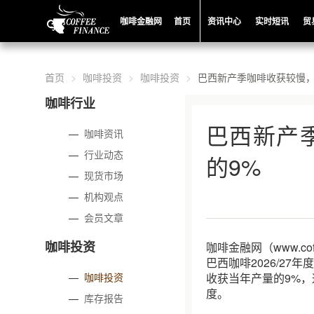
咖啡金融网
首页
资讯中心
实时短讯
贸
首页
咖啡投资
咖啡投资
巴西新产季咖啡收获较慢，
咖啡行业
巴西新产
—
咖啡资讯
—
行业动态
的9%
—
现货市场
—
机构观点
—
会员文章
咖啡投资
咖啡金融网（www.co
巴西咖啡2026/2
—
咖啡投资
收获当年产量的9%，
度。
—
库存报告