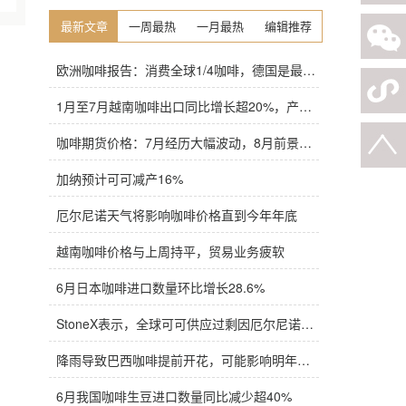
最新文章
一周最热
一月最热
编辑推荐
欧洲咖啡报告：消费全球1/4咖啡，德国是最大进口国，意大利在烘焙咖啡生产中领先
1月至7月越南咖啡出口同比增长超20%，产量也将是过去四年来最高
咖啡期货价格：7月经历大幅波动，8月前景依旧不明朗
加纳预计可可减产16%
厄尔尼诺天气将影响咖啡价格直到今年年底
越南咖啡价格与上周持平，贸易业务疲软
6月日本咖啡进口数量环比增长28.6%
StoneX表示，全球可可供应过剩因厄尔尼诺而萎缩
降雨导致巴西咖啡提前开花，可能影响明年产量，造成近期价格波动极不稳定
6月我国咖啡生豆进口数量同比减少超40%