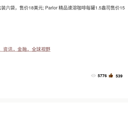
六袋，售价18美元; Parlor 精品速溶咖啡每罐1.5盎司售价15
，资讯，金融，全球视野
5776
539