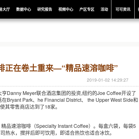
易大厅
数据中心
研究报告
视频中心
产区专区
活动
可可资讯
啡正在卷土重来—“精品速溶咖啡”
2019-01-02 14:29:27
anny Meyer联合酒店集团的投资,纽约的Joe Coffee开设了
t Park、he Financial District、 the Upper West Side和
hts——使其零售商店达到了18家。
品速溶咖啡（Specialty Instant Coffee）。每盒六袋，每袋5
盎司热水，搅拌后即可饮用，即适合热饮也适合冰饮。