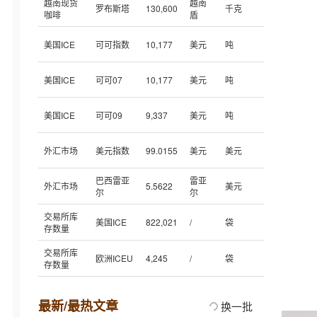
越南现货
越南
罗布斯塔
130,600
千克
咖啡
盾
美国ICE
可可指数
10,177
美元
吨
美国ICE
可可07
10,177
美元
吨
美国ICE
可可09
9,337
美元
吨
外汇市场
美元指数
99.0155
美元
美元
巴西雷亚
雷亚
外汇市场
5.5622
美元
尔
尔
交易所库
美国ICE
822,021
/
袋
存数量
交易所库
欧洲ICEU
4,245
/
袋
存数量
最新/最热文章
换一批