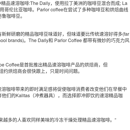
了两种精品速溶咖啡:The Daily，使用拉丁美洲的咖啡豆混合而成; La
izo，使用哥伦比亚咖啡。Parlor coffee在尝试了多种咖啡豆和烘焙曲线
秘鲁咖啡豆。
新鲜研磨的精品咖啡豆味道好，但味道要比传统速溶好得多(far
ld school brands)。The Daily和 Parlor Coffee 都带有微妙的巧克力风
ee和Joe Coffee是首批推出精品速溶咖啡产品的烘焙商，但
认为其他纽约烘焙商会很快跟上，只是时间问题。
精品速溶咖啡带来的即时满足感将促使咖啡消费者改变他们在早餐中
他们的Kalitas（冲煮器具），而选择即冲即饮的速溶精品咖
来越多的人喜欢同样美味的冷冻干燥处理精品速溶咖啡。”