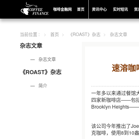
咖啡金融网
首页
资讯中心
实时短讯
贸
当前位置 :
首页
《ROAST》杂志
杂志文章
杂志文章
—
杂志文章
速溶咖
《ROAST》杂志
—
简介
一年多以来通过餐馆大亨D
四家新咖啡店——包括在Bryan
Brooklyn Heig
该公司今年推出了Joe 精
克咖啡，使用8到10