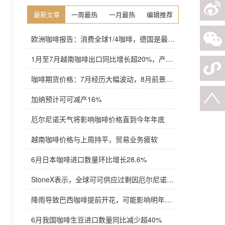
最新文章
一周最热
一月最热
编辑推荐
欧洲咖啡报告：消费全球1/4咖啡，德国是最大进口国，意大利在烘焙咖啡生产中领先
1月至7月越南咖啡出口同比增长超20%，产量也将是过去四年来最高
咖啡期货价格：7月经历大幅波动，8月前景依旧不明朗
加纳预计可可减产16%
厄尔尼诺天气将影响咖啡价格直到今年年底
越南咖啡价格与上周持平，贸易业务疲软
6月日本咖啡进口数量环比增长28.6%
StoneX表示，全球可可供应过剩因厄尔尼诺而萎缩
降雨导致巴西咖啡提前开花，可能影响明年产量，造成近期价格波动极不稳定
6月我国咖啡生豆进口数量同比减少超40%