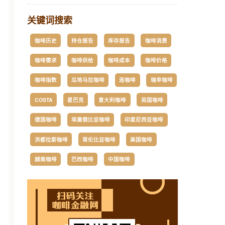
关键词搜索
咖啡历史
持仓报告
库存报告
咖啡消费
咖啡需求
咖啡供给
咖啡成本
咖啡价格
咖啡指数
瓜地马拉咖啡
连咖啡
瑞幸咖啡
COSTA
星巴克
意大利咖啡
英国咖啡
德国咖啡
埃塞俄比亚咖啡
印度尼西亚咖啡
洪都拉斯咖啡
哥伦比亚咖啡
美国咖啡
越南咖啡
巴西咖啡
中国咖啡