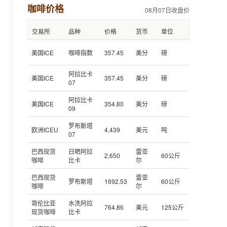
咖啡价格
08月07日收盘价
交易所
品种
价格
货币
单位
美国ICE
咖啡指数
357.45
美分
磅
阿拉比卡
美国ICE
357.45
美分
磅
07
阿拉比卡
美国ICE
354.80
美分
磅
09
罗布斯塔
欧洲ICEU
4,439
美元
吨
07
巴西现货
日晒阿拉
雷亚
2,650
60公斤
咖啡
比卡
尔
巴西现货
雷亚
罗布斯塔
1692.53
60公斤
咖啡
尔
哥伦比亚
水洗阿拉
764.86
美元
125公斤
现货咖啡
比卡