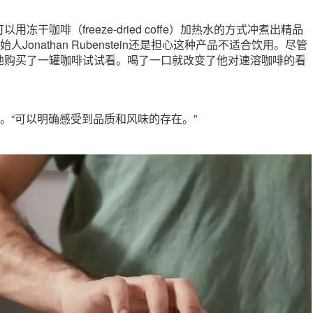
冻干咖啡（freeze-dried coffe）加热水的方式冲煮出精品
e创始人Jonathan Rubenstein还是担心这种产品不适合饮用。尽管
地购买了一罐咖啡试试看。喝了一口就改变了他对速溶咖啡的看
道。“可以明确感受到品质和风味的存在。”