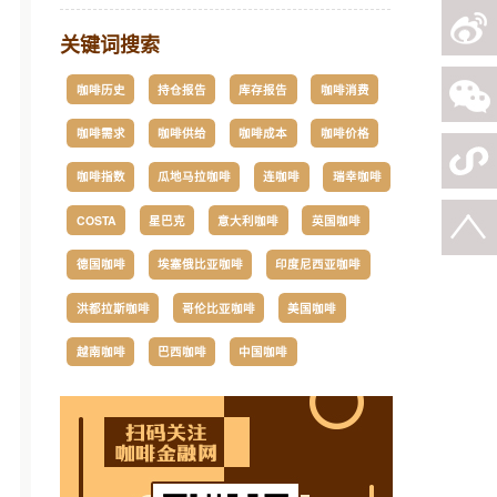
关键词搜索
咖啡历史
持仓报告
库存报告
咖啡消费
咖啡需求
咖啡供给
咖啡成本
咖啡价格
咖啡指数
瓜地马拉咖啡
连咖啡
瑞幸咖啡
COSTA
星巴克
意大利咖啡
英国咖啡
德国咖啡
埃塞俄比亚咖啡
印度尼西亚咖啡
洪都拉斯咖啡
哥伦比亚咖啡
美国咖啡
越南咖啡
巴西咖啡
中国咖啡