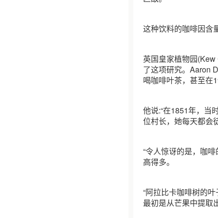
这种饮料的咖啡因含
英国皇家植物园(Kew 
了这项研究。Aaron
喝咖啡叶茶，甚至在
他说:“在1851年
位村长，她每天都会
“令人惊讶的是，咖
高得多。
“阿拉比卡咖啡树的
最初是从芒果中提取