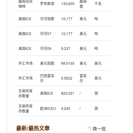
越南现货
越南
罗布斯塔
130,600
千克
咖啡
盾
美国ICE
可可指数
10,177
美元
吨
美国ICE
可可07
10,177
美元
吨
美国ICE
可可09
9,337
美元
吨
外汇市场
美元指数
99.0155
美元
美元
巴西雷亚
雷亚
外汇市场
5.5622
美元
尔
尔
交易所库
美国ICE
822,021
/
袋
存数量
交易所库
欧洲ICEU
4,245
/
袋
存数量
最新/最热文章
换一批