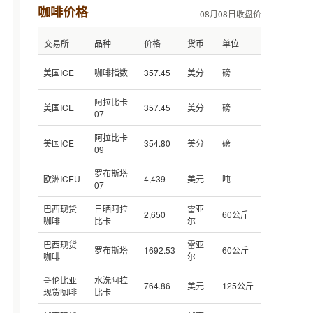
咖啡价格
08月08日收盘价
交易所
品种
价格
货币
单位
美国ICE
咖啡指数
357.45
美分
磅
阿拉比卡
美国ICE
357.45
美分
磅
07
阿拉比卡
美国ICE
354.80
美分
磅
09
罗布斯塔
欧洲ICEU
4,439
美元
吨
07
巴西现货
日晒阿拉
雷亚
2,650
60公斤
咖啡
比卡
尔
巴西现货
雷亚
罗布斯塔
1692.53
60公斤
咖啡
尔
哥伦比亚
水洗阿拉
764.86
美元
125公斤
现货咖啡
比卡