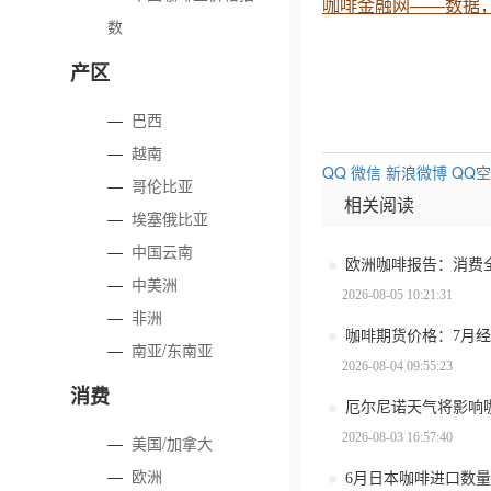
咖啡金融网——数据
数
产区
—
巴西
—
越南
QQ
微信
新浪微博
QQ
—
哥伦比亚
相关阅读
—
埃塞俄比亚
—
中国云南
—
中美洲
2026-08-05 10:21:31
—
非洲
咖啡期货价格：7月
—
南亚/东南亚
2026-08-04 09:55:23
消费
厄尔尼诺天气将影响
2026-08-03 16:57:40
—
美国/加拿大
—
欧洲
6月日本咖啡进口数量环