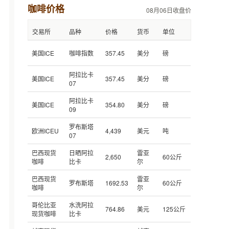
咖啡价格
08月06日收盘价
交易所
品种
价格
货币
单位
美国ICE
咖啡指数
357.45
美分
磅
阿拉比卡
美国ICE
357.45
美分
磅
07
阿拉比卡
美国ICE
354.80
美分
磅
09
罗布斯塔
欧洲ICEU
4,439
美元
吨
07
巴西现货
日晒阿拉
雷亚
2,650
60公斤
咖啡
比卡
尔
巴西现货
雷亚
罗布斯塔
1692.53
60公斤
咖啡
尔
哥伦比亚
水洗阿拉
764.86
美元
125公斤
现货咖啡
比卡