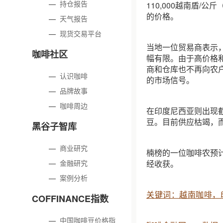
—
持仓报告
110,000越南盾/公斤（
的价格。
—
天气报告
—
现货交易平台
当地一位贸易商表示
咖啡社区
幅有限。由于高价格
商和仓库也不再向农户
—
认识咖啡
的市场信号。
—
品牌故事
—
咖啡周边
在印度尼西亚则出现
豆。目前供应枯竭，
黑谷子智库
—
商业研究
楠榜的一位咖啡农预计
—
金融研究
经收获。
—
案例分析
关键词：越南咖啡，
COFFINANCE指数
—
中国咖啡豆价格指