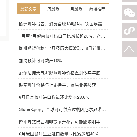
最新文章
一周最热
一月最热
编辑推荐
欧洲咖啡报告：消费全球1/4咖啡，德国是最大进口国，意大利在烘焙咖啡生产中领先
1月至7月越南咖啡出口同比增长超20%，产量也将是过去四年来最高
咖啡期货价格：7月经历大幅波动，8月前景依旧不明朗
加纳预计可可减产16%
厄尔尼诺天气将影响咖啡价格直到今年年底
越南咖啡价格与上周持平，贸易业务疲软
6月日本咖啡进口数量环比增长28.6%
StoneX表示，全球可可供应过剩因厄尔尼诺而萎缩
降雨导致巴西咖啡提前开花，可能影响明年产量，造成近期价格波动极不稳定
6月我国咖啡生豆进口数量同比减少超40%