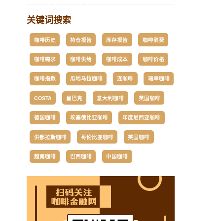
关键词搜索
咖啡历史
持仓报告
库存报告
咖啡消费
咖啡需求
咖啡供给
咖啡成本
咖啡价格
咖啡指数
瓜地马拉咖啡
连咖啡
瑞幸咖啡
COSTA
星巴克
意大利咖啡
英国咖啡
德国咖啡
埃塞俄比亚咖啡
印度尼西亚咖啡
洪都拉斯咖啡
哥伦比亚咖啡
美国咖啡
越南咖啡
巴西咖啡
中国咖啡