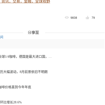
，资讯，交易，金融，全球视野
9838
79
空间
欧洲咖啡报告：消费全球1/4咖啡，德国是最大进口国，意大利在烘焙咖啡生产中领先
经历大幅波动，8月前景依旧不明朗
咖啡价格直到今年年底
比增长28.6%