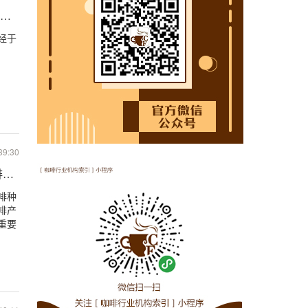
但升贴水价格较去年略有下滑
经于
39:30
啡产业发展观
啡种
啡产
重要