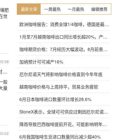
最新文章
一周最热
一月最热
编辑推荐
土壤肥
在世
欧洲咖啡报告：消费全球1/4咖啡，德国是最大进口国，意大利在烘焙咖啡生产中领先
1月至7月越南咖啡出口同比增长超20%，产量也将是过去四年来最高
咖啡期货价格：7月经历大幅波动，8月前景依旧不明朗
加纳预计可可减产16%
05:58
对咖啡庄园影响如何？
厄尔尼诺天气将影响咖啡价格直到今年年底
一般
越南咖啡价格与上周持平，贸易业务疲软
大量
6月日本咖啡进口数量环比增长28.6%
StoneX表示，全球可可供应过剩因厄尔尼诺而萎缩
降雨导致巴西咖啡提前开花，可能影响明年产量，造成近期价格波动极不稳定
00:02
6月我国咖啡生豆进口数量同比减少超40%