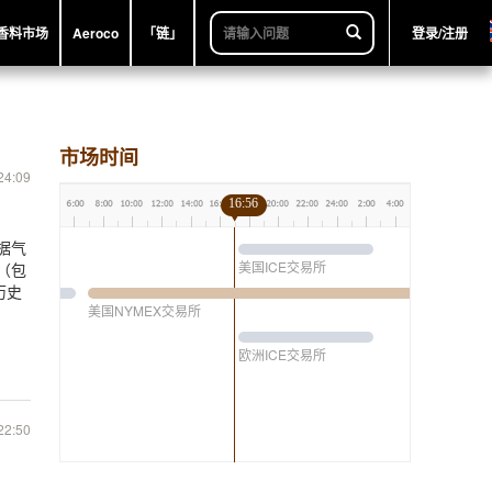
香料市场
Aeroco
「链」
登录/注册
市场时间
24:09
16:56
据气
美国ICE交易所
（包
历史
美国NYMEX交易所
欧洲ICE交易所
22:50