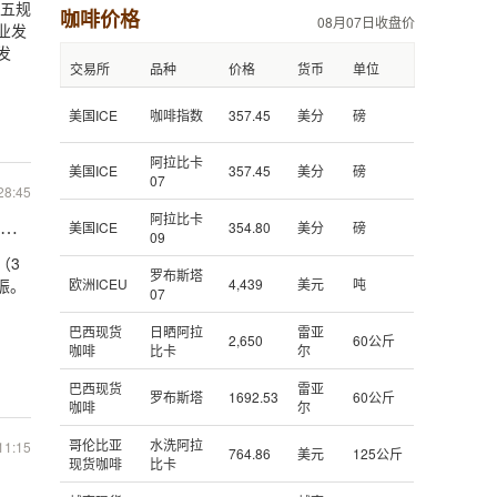
四五规
咖啡价格
08月07日收盘价
业发
发
交易所
品种
价格
货币
单位
美国ICE
咖啡指数
357.45
美分
磅
阿拉比卡
美国ICE
357.45
美分
磅
07
28:45
阿拉比卡
美国ICE
354.80
美分
磅
预计有望达12.5万吨
09
（3
罗布斯塔
振。
欧洲ICEU
4,439
美元
吨
07
巴西现货
日晒阿拉
雷亚
2,650
60公斤
咖啡
比卡
尔
巴西现货
雷亚
罗布斯塔
1692.53
60公斤
咖啡
尔
哥伦比亚
水洗阿拉
11:15
764.86
美元
125公斤
现货咖啡
比卡