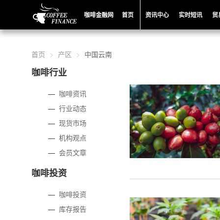
咖啡金融网
首页
资讯中心
实时短讯
贸
首页
产区
中国云南
咖啡行业
—
咖啡资讯
—
行业动态
—
现货市场
—
机构观点
—
会员文章
咖啡投资
—
咖啡投资
—
库存报告