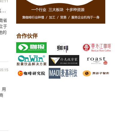
40:11
信息科技
南省
立于
地的
合作伙伴
55:15
，用
商