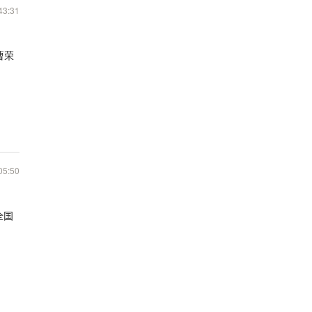
43:31
曹荣
05:50
全国