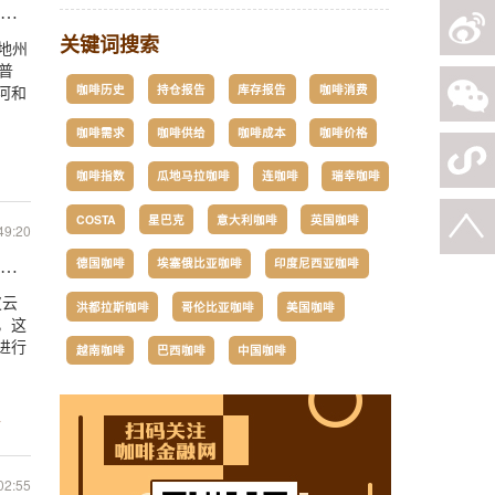
量和种植面积数据
关键词搜索
个地州
普
咖啡历史
持仓报告
库存报告
咖啡消费
河和
咖啡需求
咖啡供给
咖啡成本
咖啡价格
咖啡指数
瓜地马拉咖啡
连咖啡
瑞幸咖啡
COSTA
星巴克
意大利咖啡
英国咖啡
49:20
德国咖啡
埃塞俄比亚咖啡
印度尼西亚咖啡
将变废为宝，或大幅增加咖农收益
皮云
洪都拉斯咖啡
哥伦比亚咖啡
美国咖啡
，这
进行
越南咖啡
巴西咖啡
中国咖啡
7
02:55