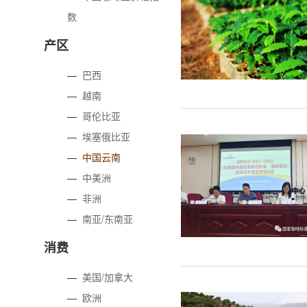
数
产区
—
巴西
—
越南
—
哥伦比亚
—
埃塞俄比亚
—
中国云南
—
中美洲
—
非洲
—
南亚/东南亚
消费
—
美国/加拿大
—
欧洲