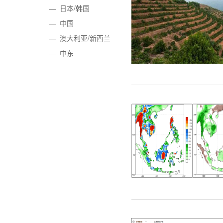
—
日本/韩国
—
中国
—
澳大利亚/新西兰
—
中东