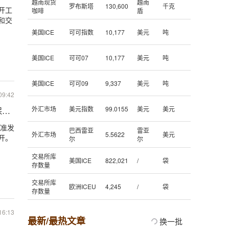
越南现货
越南
罗布斯塔
130,600
千克
开工
咖啡
盾
和交
美国ICE
可可指数
10,177
美元
吨
美国ICE
可可07
10,177
美元
吨
美国ICE
可可09
9,337
美元
吨
09:42
外汇市场
美元指数
99.0155
美元
美元
保山隆重发布
巴西雷亚
雷亚
外汇市场
5.5622
美元
开。
尔
尔
交易所库
美国ICE
822,021
/
袋
存数量
交易所库
欧洲ICEU
4,245
/
袋
存数量
16:13
最新/最热文章
换一批