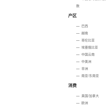
数
产区
—
巴西
—
越南
—
哥伦比亚
—
埃塞俄比亚
—
中国云南
—
中美洲
—
非洲
—
南亚/东南亚
消费
—
美国/加拿大
—
欧洲