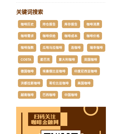
关键词搜索
咖啡历史
持仓报告
库存报告
咖啡消费
咖啡需求
咖啡供给
咖啡成本
咖啡价格
咖啡指数
瓜地马拉咖啡
连咖啡
瑞幸咖啡
COSTA
星巴克
意大利咖啡
英国咖啡
德国咖啡
埃塞俄比亚咖啡
印度尼西亚咖啡
洪都拉斯咖啡
哥伦比亚咖啡
美国咖啡
越南咖啡
巴西咖啡
中国咖啡