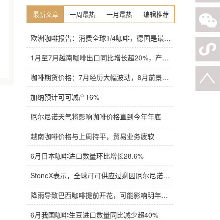
最新文章
一周最热
一月最热
编辑推荐
欧洲咖啡报告：消费全球1/4咖啡，德国是最大进口国，意大利在烘焙咖啡生产中领先
1月至7月越南咖啡出口同比增长超20%，产量也将是过去四年来最高
咖啡期货价格：7月经历大幅波动，8月前景依旧不明朗
加纳预计可可减产16%
厄尔尼诺天气将影响咖啡价格直到今年年底
越南咖啡价格与上周持平，贸易业务疲软
6月日本咖啡进口数量环比增长28.6%
StoneX表示，全球可可供应过剩因厄尔尼诺而萎缩
降雨导致巴西咖啡提前开花，可能影响明年产量，造成近期价格波动极不稳定
6月我国咖啡生豆进口数量同比减少超40%