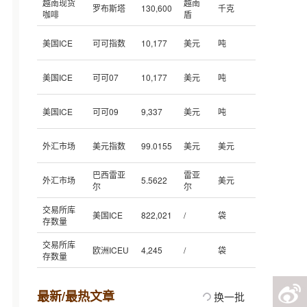
越南现货
越南
罗布斯塔
130,600
千克
咖啡
盾
美国ICE
可可指数
10,177
美元
吨
美国ICE
可可07
10,177
美元
吨
美国ICE
可可09
9,337
美元
吨
外汇市场
美元指数
99.0155
美元
美元
巴西雷亚
雷亚
外汇市场
5.5622
美元
尔
尔
交易所库
美国ICE
822,021
/
袋
存数量
交易所库
欧洲ICEU
4,245
/
袋
存数量
最新/最热文章
换一批