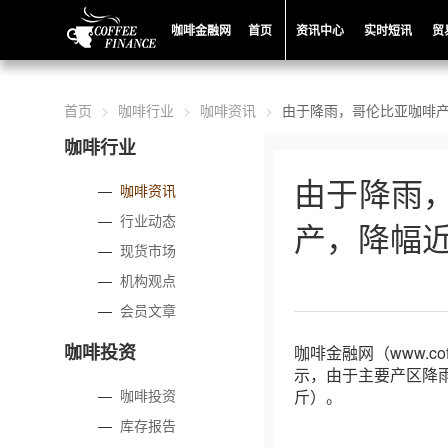
咖啡金融网
首页
资讯中心
实时短讯
贸
首页
咖啡行业
咖啡资讯
由于降雨，哥伦比亚咖啡产
咖啡行业
由于降雨
—
咖啡资讯
—
行业动态
产，降幅近
—
现货市场
—
机构观点
—
会员文章
咖啡投资
咖啡金融网（www.co
示，由于主要产区降雨
—
咖啡投资
斤）。
—
库存报告