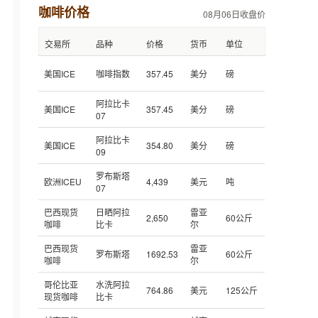
咖啡价格
08月06日收盘价
交易所
品种
价格
货币
单位
美国ICE
咖啡指数
357.45
美分
磅
阿拉比卡
美国ICE
357.45
美分
磅
07
阿拉比卡
美国ICE
354.80
美分
磅
09
罗布斯塔
欧洲ICEU
4,439
美元
吨
07
巴西现货
日晒阿拉
雷亚
2,650
60公斤
咖啡
比卡
尔
巴西现货
雷亚
罗布斯塔
1692.53
60公斤
咖啡
尔
哥伦比亚
水洗阿拉
764.86
美元
125公斤
现货咖啡
比卡