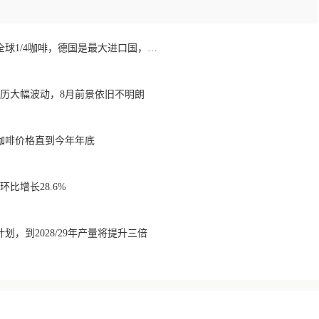
欧洲咖啡报告：消费全球1/4咖啡，德国是最大进口国，意大利在烘焙咖啡生产中领先
经历大幅波动，8月前景依旧不明朗
咖啡价格直到今年年底
比增长28.6%
划，到2028/29年产量将提升三倍