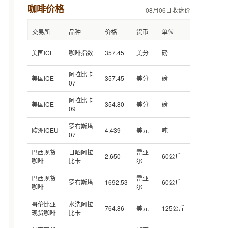
咖啡价格
08月06日收盘价
交易所
品种
价格
货币
单位
美国ICE
咖啡指数
357.45
美分
磅
阿拉比卡
美国ICE
357.45
美分
磅
07
阿拉比卡
美国ICE
354.80
美分
磅
09
罗布斯塔
欧洲ICEU
4,439
美元
吨
07
巴西现货
日晒阿拉
雷亚
2,650
60公斤
咖啡
比卡
尔
巴西现货
雷亚
罗布斯塔
1692.53
60公斤
咖啡
尔
哥伦比亚
水洗阿拉
764.86
美元
125公斤
现货咖啡
比卡