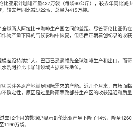
，哥伦比亚累计咖啡产量427万袋（每袋60公斤），较去年同比减少
软，较去年同比减少22%，总量为415万袋。
了全球两大阿拉比卡咖啡生产国之间的差距。尽管哥伦比亚仍在
和作物产量下降的气候影响中恢复，但巴西正朝着创纪录的收获
规模差距持续扩大。巴西已遥遥领先全球咖啡生产和出口，而哥
质水洗阿拉比卡咖啡领域占据领先地位。
密切关注各原产地满足国际需求的产能。近几个月来，市场面临
的不确定性，原因是过量降雨导致部分生产区的收获延迟和质量
过去12个月的数据仍显示哥伦比亚产量下降了14%，降至1260
1190万袋。