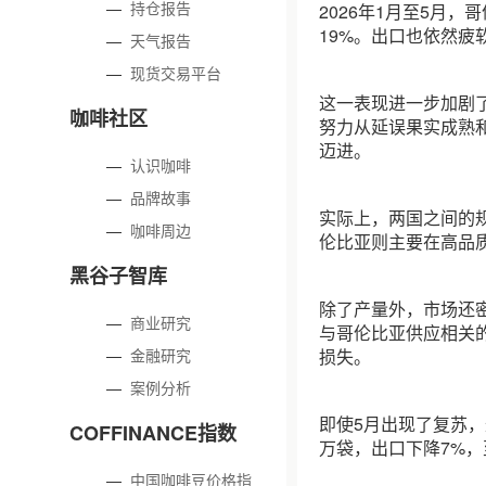
—
持仓报告
2026年1月至5月
19%。出口也依然疲
—
天气报告
—
现货交易平台
这一表现进一步加剧
咖啡社区
努力从延误果实成熟
迈进。
—
认识咖啡
—
品牌故事
实际上，两国之间的
—
咖啡周边
伦比亚则主要在高品
黑谷子智库
除了产量外，市场还
—
商业研究
与哥伦比亚供应相关
—
金融研究
损失。
—
案例分析
即使5月出现了复苏，
COFFINANCE指数
万袋，出口下降7%，至
—
中国咖啡豆价格指