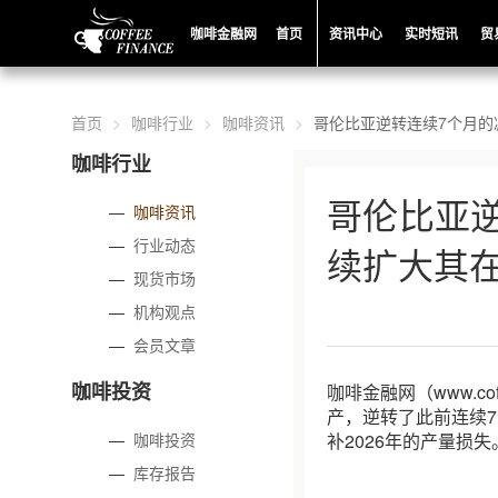
咖啡金融网
首页
资讯中心
实时短讯
贸
首页
咖啡行业
咖啡资讯
哥伦比亚逆转连续7个月的
咖啡行业
哥伦比亚
—
咖啡资讯
—
行业动态
续扩大其
—
现货市场
—
机构观点
—
会员文章
咖啡投资
咖啡金融网（www.co
产，逆转了此前连续
—
咖啡投资
补2026年的产量损失
—
库存报告