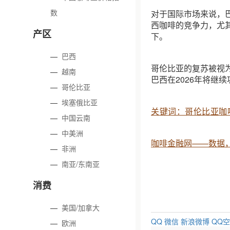
数
对于国际市场来说，
西咖啡的竞争力，尤
产区
下。
—
巴西
哥伦比亚的复苏被视
—
越南
巴西在2026年将继
—
哥伦比亚
—
埃塞俄比亚
关键词：哥伦比亚咖
—
中国云南
—
中美洲
咖啡金融网——数据
—
非洲
—
南亚/东南亚
消费
—
美国/加拿大
QQ
微信
新浪微博
QQ
—
欧洲