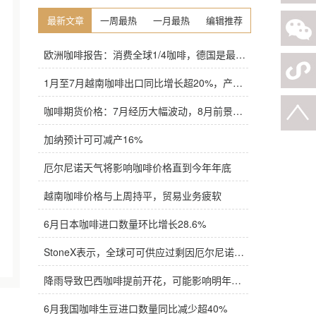
最新文章
一周最热
一月最热
编辑推荐
欧洲咖啡报告：消费全球1/4咖啡，德国是最大进口国，意大利在烘焙咖啡生产中领先
1月至7月越南咖啡出口同比增长超20%，产量也将是过去四年来最高
咖啡期货价格：7月经历大幅波动，8月前景依旧不明朗
加纳预计可可减产16%
厄尔尼诺天气将影响咖啡价格直到今年年底
越南咖啡价格与上周持平，贸易业务疲软
6月日本咖啡进口数量环比增长28.6%
StoneX表示，全球可可供应过剩因厄尔尼诺而萎缩
降雨导致巴西咖啡提前开花，可能影响明年产量，造成近期价格波动极不稳定
6月我国咖啡生豆进口数量同比减少超40%