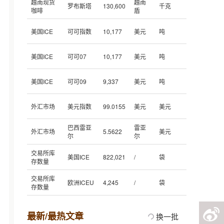
越南现货
越南
罗布斯塔
130,600
千克
咖啡
盾
美国ICE
可可指数
10,177
美元
吨
美国ICE
可可07
10,177
美元
吨
美国ICE
可可09
9,337
美元
吨
外汇市场
美元指数
99.0155
美元
美元
巴西雷亚
雷亚
外汇市场
5.5622
美元
尔
尔
交易所库
美国ICE
822,021
/
袋
存数量
交易所库
欧洲ICEU
4,245
/
袋
存数量
最新/最热文章
换一批