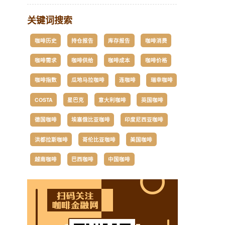
关键词搜索
咖啡历史
持仓报告
库存报告
咖啡消费
咖啡需求
咖啡供给
咖啡成本
咖啡价格
咖啡指数
瓜地马拉咖啡
连咖啡
瑞幸咖啡
COSTA
星巴克
意大利咖啡
英国咖啡
德国咖啡
埃塞俄比亚咖啡
印度尼西亚咖啡
洪都拉斯咖啡
哥伦比亚咖啡
美国咖啡
越南咖啡
巴西咖啡
中国咖啡