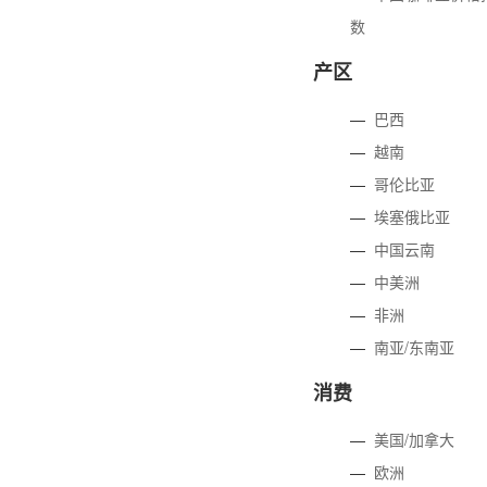
数
产区
—
巴西
—
越南
—
哥伦比亚
—
埃塞俄比亚
—
中国云南
—
中美洲
—
非洲
—
南亚/东南亚
消费
—
美国/加拿大
—
欧洲