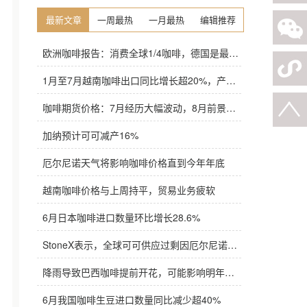
最新文章
一周最热
一月最热
编辑推荐
欧洲咖啡报告：消费全球1/4咖啡，德国是最大进口国，意大利在烘焙咖啡生产中领先
1月至7月越南咖啡出口同比增长超20%，产量也将是过去四年来最高
咖啡期货价格：7月经历大幅波动，8月前景依旧不明朗
加纳预计可可减产16%
厄尔尼诺天气将影响咖啡价格直到今年年底
越南咖啡价格与上周持平，贸易业务疲软
6月日本咖啡进口数量环比增长28.6%
StoneX表示，全球可可供应过剩因厄尔尼诺而萎缩
降雨导致巴西咖啡提前开花，可能影响明年产量，造成近期价格波动极不稳定
6月我国咖啡生豆进口数量同比减少超40%