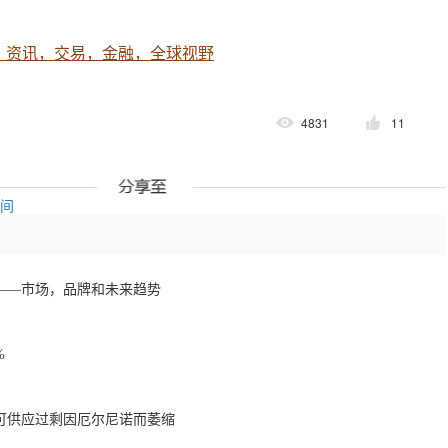
，资讯，交易，金融，全球视野
4831
11
空间
——市场，品牌和未来趋势
%
球可可供应过剩因厄尔尼诺而萎缩