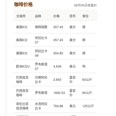
咖啡价格
08月06日收盘价
交易所
品种
价格
货币
单位
美国ICE
咖啡指数
357.45
美分
磅
阿拉比卡
美国ICE
357.45
美分
磅
07
阿拉比卡
美国ICE
354.80
美分
磅
09
罗布斯塔
欧洲ICEU
4,439
美元
吨
07
巴西现货
日晒阿拉
雷亚
2,650
60公斤
咖啡
比卡
尔
巴西现货
雷亚
罗布斯塔
1692.53
60公斤
咖啡
尔
哥伦比亚
水洗阿拉
764.86
美元
125公斤
现货咖啡
比卡