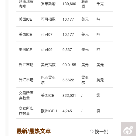
越南现货
越南
罗布斯塔
130,600
千克
咖啡
盾
美国ICE
可可指数
10,177
美元
吨
美国ICE
可可07
10,177
美元
吨
美国ICE
可可09
9,337
美元
吨
外汇市场
美元指数
99.0155
美元
美元
巴西雷亚
雷亚
外汇市场
5.5622
美元
尔
尔
交易所库
美国ICE
822,021
/
袋
存数量
交易所库
欧洲ICEU
4,245
/
袋
存数量
最新/最热文章
换一批