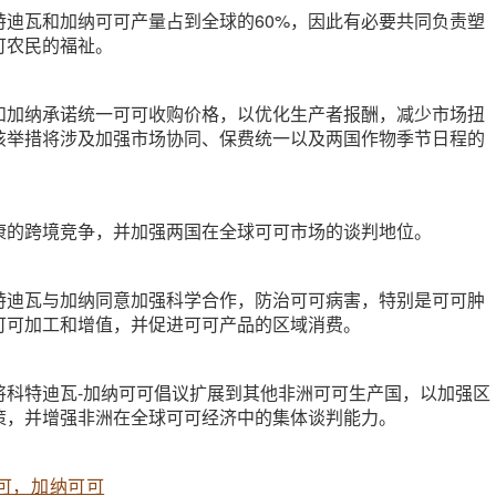
特迪瓦和加纳可可产量占到全球的60%，因此有必要共同负责塑
可农民的福祉。
和加纳承诺统一可可收购价格，以优化生产者报酬，减少市场扭
该举措将涉及加强市场协同、保费统一以及两国作物季节日程的
康的跨境竞争，并加强两国在全球可可市场的谈判地位。
特迪瓦与加纳同意加强科学合作，防治可可病害，特别是可可肿
可可加工和增值，并促进可可产品的区域消费。
将科特迪瓦-加纳可可倡议扩展到其他非洲可可生产国，以加强区
策，并增强非洲在全球可可经济中的集体谈判能力。
可，加纳可可