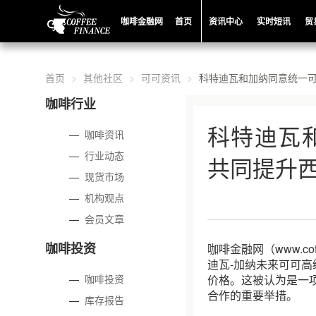
咖啡金融网
首页
资讯中心
实时短讯
贸
首页
其他社区
可可资讯
科特迪瓦和加纳同意统一
咖啡行业
科特迪瓦
—
咖啡资讯
—
行业动态
共同提升
—
现货市场
—
机构观点
—
会员文章
咖啡投资
咖啡金融网（www.co
迪瓦-加纳未来可可
—
咖啡投资
价格。这被认为是一
合作的重要举措。
—
库存报告