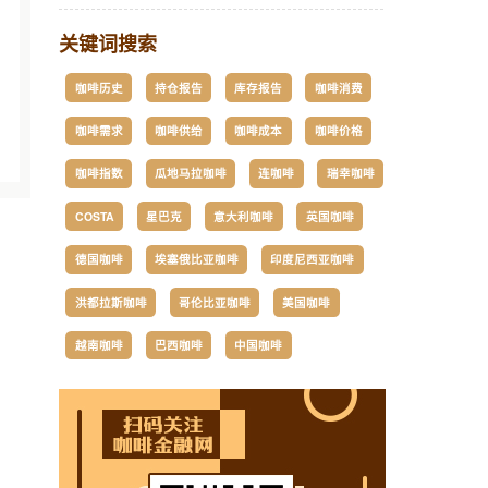
关键词搜索
咖啡历史
持仓报告
库存报告
咖啡消费
咖啡需求
咖啡供给
咖啡成本
咖啡价格
咖啡指数
瓜地马拉咖啡
连咖啡
瑞幸咖啡
COSTA
星巴克
意大利咖啡
英国咖啡
德国咖啡
埃塞俄比亚咖啡
印度尼西亚咖啡
洪都拉斯咖啡
哥伦比亚咖啡
美国咖啡
越南咖啡
巴西咖啡
中国咖啡