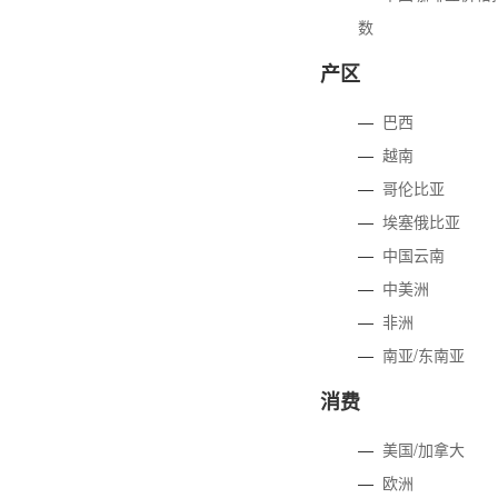
数
产区
—
巴西
—
越南
—
哥伦比亚
—
埃塞俄比亚
—
中国云南
—
中美洲
—
非洲
—
南亚/东南亚
消费
—
美国/加拿大
—
欧洲