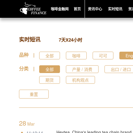
咖啡金融网
首页
资讯中心
实时短讯
贸
实时短讯
7天X24小时
品种 |
全部
咖啡
可可
Eng
分类 |
全部
产量 / 消费
出口 / 进口
期货
机构观点
重置
28
Mar
Heytea, China's leading tea chain brand, 
11:19:14