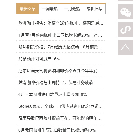
最新文章
一周最热
一月最热
编辑推荐
欧洲咖啡报告：消费全球1/4咖啡，德国是最大进口国，意大利在烘焙咖啡生产中领先
1月至7月越南咖啡出口同比增长超20%，产量也将是过去四年来最高
咖啡期货价格：7月经历大幅波动，8月前景依旧不明朗
加纳预计可可减产16%
厄尔尼诺天气将影响咖啡价格直到今年年底
越南咖啡价格与上周持平，贸易业务疲软
6月日本咖啡进口数量环比增长28.6%
StoneX表示，全球可可供应过剩因厄尔尼诺而萎缩
降雨导致巴西咖啡提前开花，可能影响明年产量，造成近期价格波动极不稳定
6月我国咖啡生豆进口数量同比减少超40%