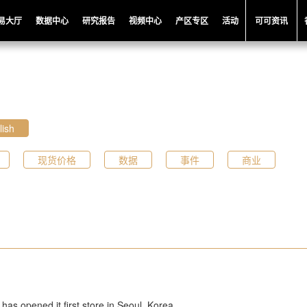
易大厅
数据中心
研究报告
视频中心
产区专区
活动
可可资讯
lish
现货价格
数据
事件
商业
has opened it first store in Seoul, Korea.