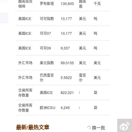
越南现货
越南
罗布斯塔
130,600
千克
咖啡
盾
美国ICE
可可指数
10,177
美元
吨
美国ICE
可可07
10,177
美元
吨
美国ICE
可可09
9,337
美元
吨
外汇市场
美元指数
99.0155
美元
美元
巴西雷亚
雷亚
外汇市场
5.5622
美元
尔
尔
交易所库
美国ICE
822,021
/
袋
存数量
交易所库
欧洲ICEU
4,245
/
袋
存数量
最新/最热文章
换一批