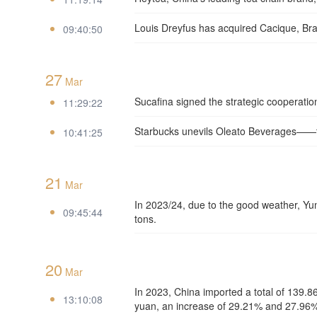
Louis Dreyfus has acquired Cacique, Brazi
09:40:50
27
Mar
Sucafina signed the strategic cooperat
11:29:22
Starbucks unevils Oleato Beverages——the
10:41:25
21
Mar
In 2023/24, due to the good weather, Yu
09:45:44
tons.
20
Mar
In 2023, China imported a total of 139.86
13:10:08
yuan, an increase of 29.21% and 27.96%