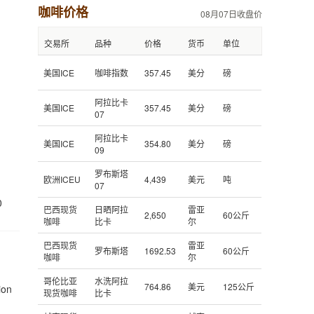
咖啡价格
08月07日收盘价
交易所
品种
价格
货币
单位
美国ICE
咖啡指数
357.45
美分
磅
阿拉比卡
美国ICE
357.45
美分
磅
07
阿拉比卡
美国ICE
354.80
美分
磅
09
罗布斯塔
欧洲ICEU
4,439
美元
吨
07
0
巴西现货
日晒阿拉
雷亚
2,650
60公斤
咖啡
比卡
尔
巴西现货
雷亚
罗布斯塔
1692.53
60公斤
咖啡
尔
哥伦比亚
水洗阿拉
764.86
美元
125公斤
ion
现货咖啡
比卡