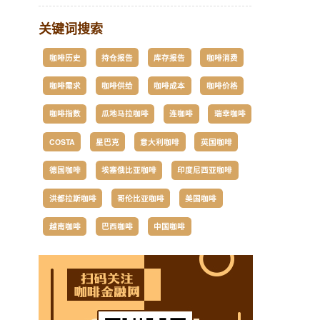
关键词搜索
咖啡历史
持仓报告
库存报告
咖啡消费
咖啡需求
咖啡供给
咖啡成本
咖啡价格
咖啡指数
瓜地马拉咖啡
连咖啡
瑞幸咖啡
COSTA
星巴克
意大利咖啡
英国咖啡
德国咖啡
埃塞俄比亚咖啡
印度尼西亚咖啡
洪都拉斯咖啡
哥伦比亚咖啡
美国咖啡
越南咖啡
巴西咖啡
中国咖啡