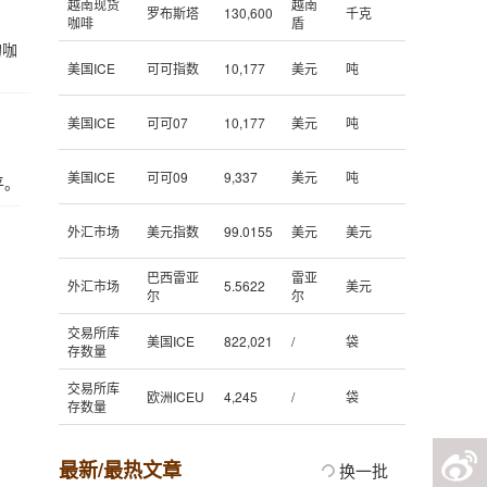
越南现货
越南
罗布斯塔
130,600
千克
咖啡
盾
的咖
美国ICE
可可指数
10,177
美元
吨
美国ICE
可可07
10,177
美元
吨
美国ICE
可可09
9,337
美元
吨
平。
外汇市场
美元指数
99.0155
美元
美元
巴西雷亚
雷亚
外汇市场
5.5622
美元
尔
尔
交易所库
美国ICE
822,021
/
袋
存数量
交易所库
欧洲ICEU
4,245
/
袋
存数量
最新/最热文章
换一批