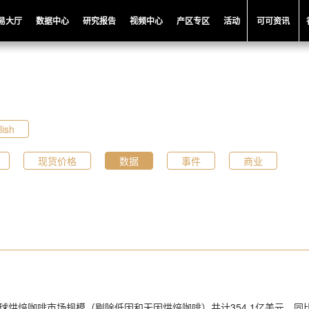
易大厅
数据中心
研究报告
视频中心
产区专区
活动
可可资讯
lish
现货价格
数据
事件
商业
全球烘焙咖啡市场规模（剔除低因和无因烘焙咖啡）共计354.1亿美元，同