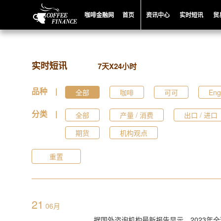
咖啡金融网
首页
资讯中心
实时短讯
贸
实时短讯
7天X24小时
品种 |
全部
咖啡
可可
Eng
分类 |
全部
产量 / 消费
出口 / 进口
期货
机构观点
重置
21
06月
据国外咨询机构最新报告显示，2023年