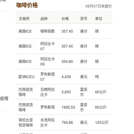
咖啡价格
08月07日收盘价
交易所
品种
价格
货币
单位
美国ICE
咖啡指数
357.45
美分
磅
阿拉比卡
美国ICE
357.45
美分
磅
07
阿拉比卡
美国ICE
354.80
美分
磅
09
罗布斯塔
欧洲ICEU
4,439
美元
吨
07
巴西现货
日晒阿拉
雷亚
2,650
60公斤
咖啡
比卡
尔
毒疫情
巴西现货
雷亚
罗布斯塔
1692.53
60公斤
咖啡
尔
哥伦比亚
水洗阿拉
764.86
美元
125公斤
现货咖啡
比卡