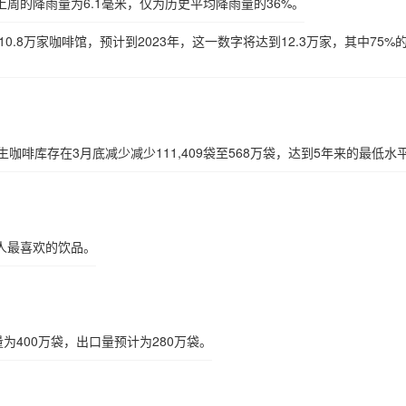
周的降雨量为6.1毫米，仅为历史平均降雨量的36%。
0.8万家咖啡馆，预计到2023年，这一数字将达到12.3万家，其中75%
咖啡库存在3月底减少减少111,409袋至568万袋，达到5年来的最低水
人最喜欢的饮品。
量为400万袋，出口量预计为280万袋。