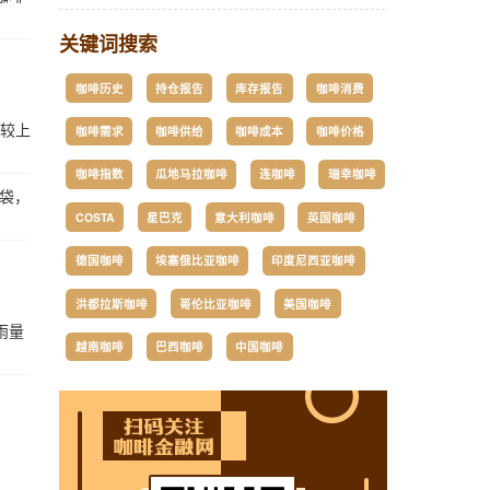
关键词搜索
咖啡历史
持仓报告
库存报告
咖啡消费
，较上
咖啡需求
咖啡供给
咖啡成本
咖啡价格
咖啡指数
瓜地马拉咖啡
连咖啡
瑞幸咖啡
4袋，
COSTA
星巴克
意大利咖啡
英国咖啡
德国咖啡
埃塞俄比亚咖啡
印度尼西亚咖啡
洪都拉斯咖啡
哥伦比亚咖啡
美国咖啡
降雨量
越南咖啡
巴西咖啡
中国咖啡