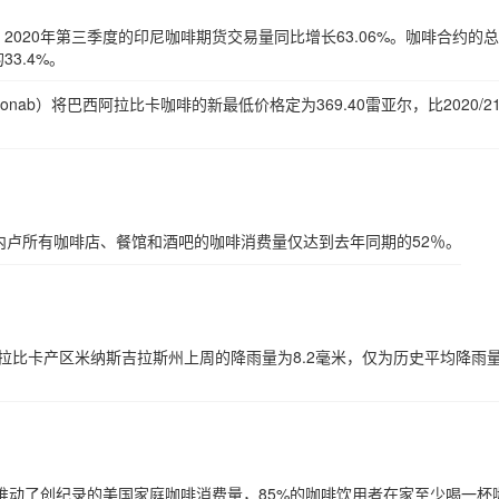
arta的记录，2020年第三季度的印尼咖啡期货交易量同比增长63.06%。咖啡合约的
3.4%。
onab）将巴西阿拉比卡咖啡的新最低价格定为369.40雷亚尔，比2020/2
热内卢所有咖啡店、餐馆和酒吧的咖啡消费量仅达到去年同期的52％。
西最大的阿拉比卡产区米纳斯吉拉斯州上周的降雨量为8.2毫米，仅为历史平均降雨
推动了创纪录的美国家庭咖啡消费量，85%的咖啡饮用者在家至少喝一杯