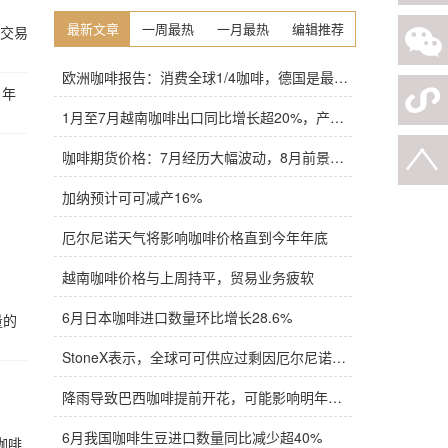
最新文章
一周最热
一月最热
编辑推荐
总交易
欧洲咖啡报告：消费全球1/4咖啡，德国是最大进口国，意大利在烘焙咖啡生产中领先
1年
1月至7月越南咖啡出口同比增长超20%，产量也将是过去四年来最高
咖啡期货价格：7月经历大幅波动，8月前景依旧不明朗
加纳预计可可减产16%
厄尔尼诺天气将影响咖啡价格直到今年年底
越南咖啡价格与上周持平，贸易业务疲软
6月日本咖啡进口数量环比增长28.6%
量的
StoneX表示，全球可可供应过剩因厄尔尼诺而萎缩
降雨导致巴西咖啡提前开花，可能影响明年产量，造成近期价格波动极不稳定
6月我国咖啡生豆进口数量同比减少超40%
咖啡