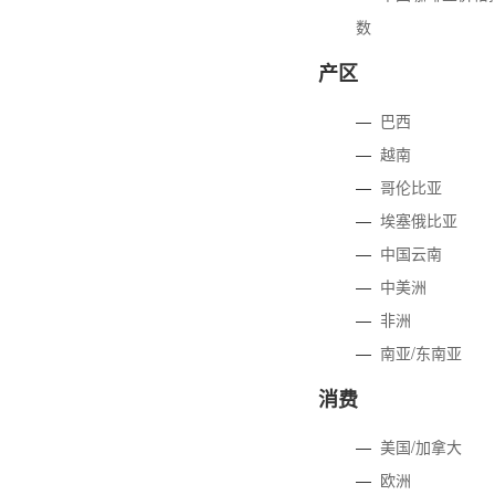
数
产区
—
巴西
—
越南
—
哥伦比亚
—
埃塞俄比亚
—
中国云南
—
中美洲
—
非洲
—
南亚/东南亚
消费
—
美国/加拿大
—
欧洲