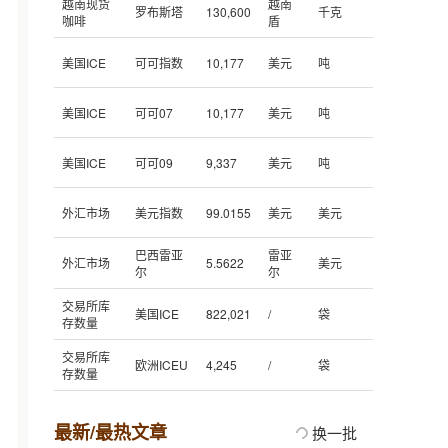
越南现货
越南
罗布斯塔
130,600
千克
咖啡
盾
美国ICE
可可指数
10,177
美元
吨
美国ICE
可可07
10,177
美元
吨
美国ICE
可可09
9,337
美元
吨
外汇市场
美元指数
99.0155
美元
美元
巴西雷亚
雷亚
外汇市场
5.5622
美元
尔
尔
交易所库
美国ICE
822,021
/
袋
存数量
交易所库
欧洲ICEU
4,245
/
袋
存数量
最新/最热文章
换一批