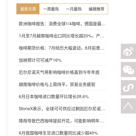
最新文章
一周最热
一月最热
编辑推荐
欧洲咖啡报告：消费全球1/4咖啡，德国是最大进口国，意大利在烘焙咖啡生产中领先
1月至7月越南咖啡出口同比增长超20%，产量也将是过去四年来最高
咖啡期货价格：7月经历大幅波动，8月前景依旧不明朗
加纳预计可可减产16%
厄尔尼诺天气将影响咖啡价格直到今年年底
越南咖啡价格与上周持平，贸易业务疲软
6月日本咖啡进口数量环比增长28.6%
StoneX表示，全球可可供应过剩因厄尔尼诺而萎缩
降雨导致巴西咖啡提前开花，可能影响明年产量，造成近期价格波动极不稳定
6月我国咖啡生豆进口数量同比减少超40%