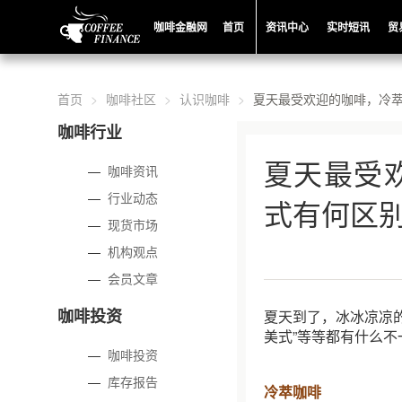
咖啡金融网
首页
资讯中心
实时短讯
贸
首页
咖啡社区
认识咖啡
夏天最受欢迎的咖啡，冷
咖啡行业
夏天最受
—
咖啡资讯
—
行业动态
式有何区
—
现货市场
—
机构观点
—
会员文章
咖啡投资
夏天到了，冰冰凉凉的
美式”等等都有什么
—
咖啡投资
—
库存报告
冷萃咖啡