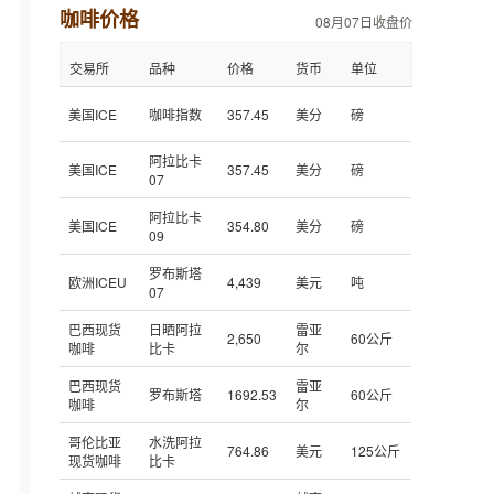
咖啡价格
08月07日收盘价
交易所
品种
价格
货币
单位
美国ICE
咖啡指数
357.45
美分
磅
阿拉比卡
美国ICE
357.45
美分
磅
07
阿拉比卡
美国ICE
354.80
美分
磅
09
罗布斯塔
欧洲ICEU
4,439
美元
吨
07
巴西现货
日晒阿拉
雷亚
2,650
60公斤
咖啡
比卡
尔
巴西现货
雷亚
罗布斯塔
1692.53
60公斤
咖啡
尔
哥伦比亚
水洗阿拉
764.86
美元
125公斤
现货咖啡
比卡