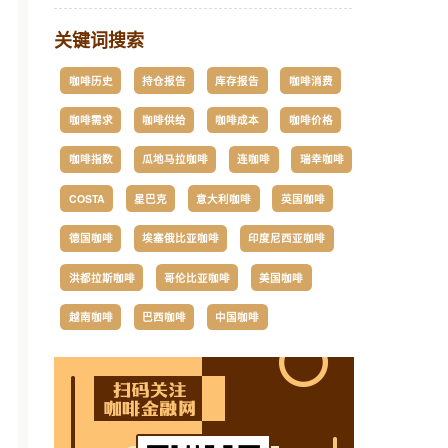
关键词搜索
咖啡历史
持仓报告
库存报告
咖啡消费
咖啡需求
咖啡供给
咖啡成本
咖啡价格
咖啡指数
瓜地马拉咖啡
连咖啡
瑞幸咖啡
COSTA
星巴克
意大利咖啡
英国咖啡
德国咖啡
埃塞俄比亚咖啡
印度尼西亚咖啡
洪都拉斯咖啡
哥伦比亚咖啡
美国咖啡
越南咖啡
巴西咖啡
中国咖啡