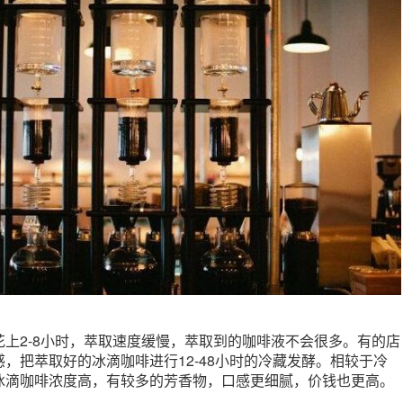
上2-8小时，萃取速度缓慢，萃取到的咖啡液不会很多。有的店
，把萃取好的冰滴咖啡进行12-48小时的冷藏发酵。相较于冷
冰滴咖啡浓度高，有较多的芳香物，口感更细腻，价钱也更高。