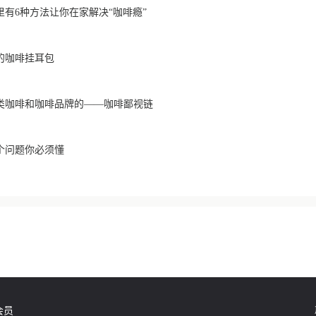
有6种方法让你在家解决“咖啡瘾”
的咖啡挂耳包
类咖啡和咖啡品牌的——咖啡鄙视链
个问题你必须懂
会员