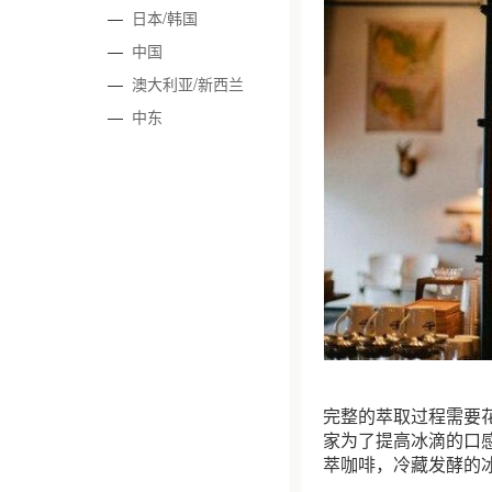
—
日本/韩国
—
中国
—
澳大利亚/新西兰
—
中东
完整的萃取过程需要花
家为了提高冰滴的口感
萃咖啡，冷藏发酵的