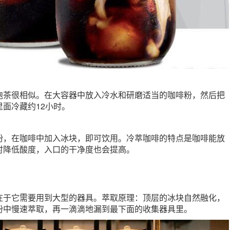
泡茶很相似。在大容器中放入冷水和研磨适当的咖啡粉，然后把
面冷藏约12小时。
粉，在咖啡中加入冰块，即可饮用。冷萃咖啡的特点是咖啡能放
时降低酸度，入口的干净度也会提高。
在于它需要用到大型的器具。萃取原理：顶层的冰块自然融化，
粉中慢速萃取，再一滴滴地漏到最下面的收集器具里。