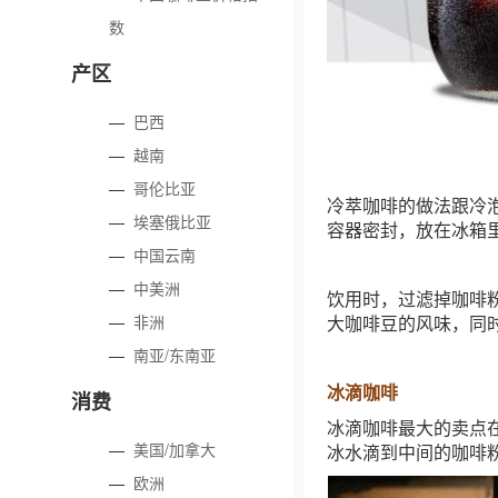
数
产区
—
巴西
—
越南
—
哥伦比亚
冷萃咖啡的做法跟冷
—
埃塞俄比亚
容器密封，放在冰箱里
—
中国云南
—
中美洲
饮用时，过滤掉咖啡
—
非洲
大咖啡豆的风味，同
—
南亚/东南亚
冰滴咖啡
消费
冰滴咖啡最大的卖点
—
美国/加拿大
冰水滴到中间的咖啡
—
欧洲