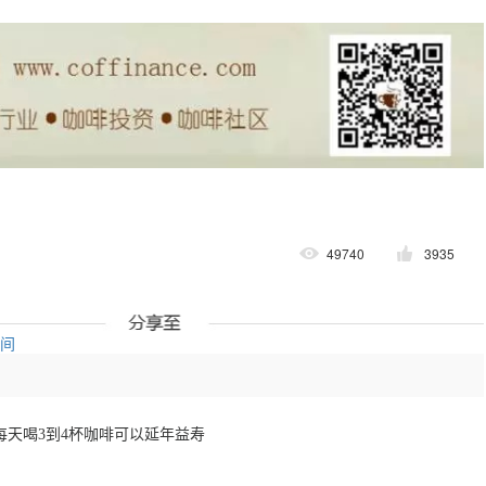
49740
3935
空间
每天喝3到4杯咖啡可以延年益寿