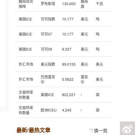
越南现货
越南
罗布斯塔
130,600
千克
咖啡
盾
美国ICE
可可指数
10,177
美元
吨
美国ICE
可可07
10,177
美元
吨
美国ICE
可可09
9,337
美元
吨
外汇市场
美元指数
99.0155
美元
美元
巴西雷亚
雷亚
外汇市场
5.5622
美元
尔
尔
交易所库
美国ICE
822,021
/
袋
存数量
交易所库
欧洲ICEU
4,245
/
袋
存数量
最新/最热文章
换一批