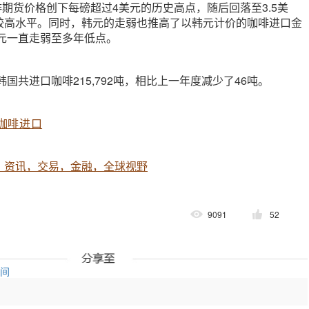
咖啡期货价格创下每磅超过4美元的历史高点，随后回落至3.5美
较高水平。同时，韩元的走弱也推高了以韩元计价的咖啡进口金
美元一直走弱至多年低点。
韩国共进口咖啡215,792吨，相比上一年度减少了46吨。
咖啡进口
，资讯，交易，金融，全球视野
9091
52
空间