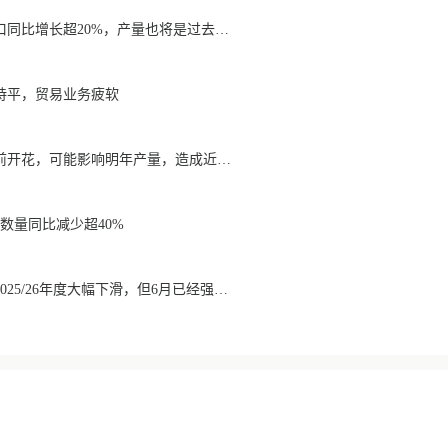
1月至7月越南咖啡出口同比增长超20%，产量也将是过去四年来最高
持平，贸易业务疲软
降雨导致巴西咖啡提前开花，可能影响明年产量，造成近期价格波动极不稳定
数量同比减少超40%
巴西咖啡出口数量在2025/26年度大幅下滑，但6月已经强劲回升