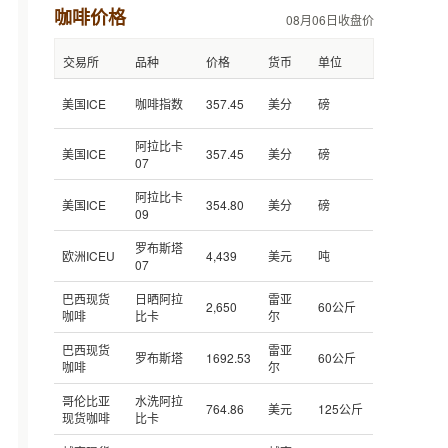
咖啡价格
08月06日收盘价
交易所
品种
价格
货币
单位
美国ICE
咖啡指数
357.45
美分
磅
阿拉比卡
美国ICE
357.45
美分
磅
07
阿拉比卡
美国ICE
354.80
美分
磅
09
罗布斯塔
欧洲ICEU
4,439
美元
吨
07
巴西现货
日晒阿拉
雷亚
2,650
60公斤
咖啡
比卡
尔
巴西现货
雷亚
罗布斯塔
1692.53
60公斤
咖啡
尔
哥伦比亚
水洗阿拉
764.86
美元
125公斤
现货咖啡
比卡