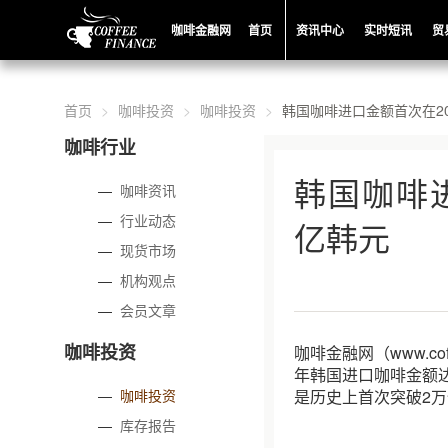
咖啡金融网
首页
资讯中心
实时短讯
贸
首页
咖啡投资
咖啡投资
韩国咖啡进口金额首次在20
咖啡行业
韩国咖啡进
—
咖啡资讯
—
行业动态
亿韩元
—
现货市场
—
机构观点
—
会员文章
咖啡投资
咖啡金融网（www.co
年韩国进口咖啡金额达到
—
咖啡投资
是历史上首次突破2
—
库存报告