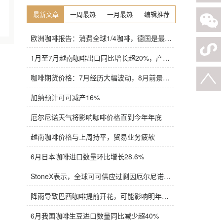
最新文章
一周最热
一月最热
编辑推荐
欧洲咖啡报告：消费全球1/4咖啡，德国是最大进口国，意大利在烘焙咖啡生产中领先
1月至7月越南咖啡出口同比增长超20%，产量也将是过去四年来最高
咖啡期货价格：7月经历大幅波动，8月前景依旧不明朗
加纳预计可可减产16%
厄尔尼诺天气将影响咖啡价格直到今年年底
越南咖啡价格与上周持平，贸易业务疲软
6月日本咖啡进口数量环比增长28.6%
StoneX表示，全球可可供应过剩因厄尔尼诺而萎缩
降雨导致巴西咖啡提前开花，可能影响明年产量，造成近期价格波动极不稳定
6月我国咖啡生豆进口数量同比减少超40%