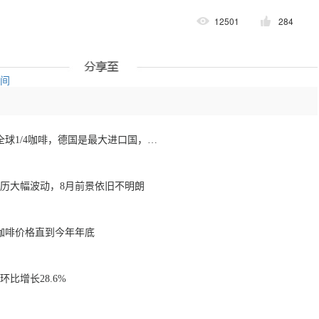
12501
284
空间
欧洲咖啡报告：消费全球1/4咖啡，德国是最大进口国，意大利在烘焙咖啡生产中领先
经历大幅波动，8月前景依旧不明朗
咖啡价格直到今年年底
比增长28.6%