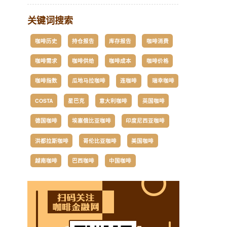
关键词搜索
咖啡历史
持仓报告
库存报告
咖啡消费
咖啡需求
咖啡供给
咖啡成本
咖啡价格
咖啡指数
瓜地马拉咖啡
连咖啡
瑞幸咖啡
COSTA
星巴克
意大利咖啡
英国咖啡
德国咖啡
埃塞俄比亚咖啡
印度尼西亚咖啡
洪都拉斯咖啡
哥伦比亚咖啡
美国咖啡
越南咖啡
巴西咖啡
中国咖啡