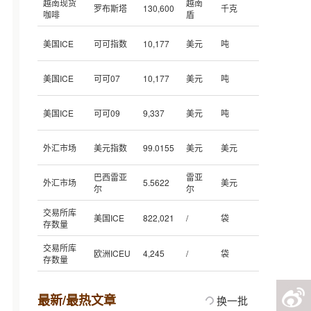
越南现货
越南
罗布斯塔
130,600
千克
咖啡
盾
美国ICE
可可指数
10,177
美元
吨
美国ICE
可可07
10,177
美元
吨
美国ICE
可可09
9,337
美元
吨
外汇市场
美元指数
99.0155
美元
美元
巴西雷亚
雷亚
外汇市场
5.5622
美元
尔
尔
交易所库
美国ICE
822,021
/
袋
存数量
交易所库
欧洲ICEU
4,245
/
袋
存数量
最新/最热文章
换一批