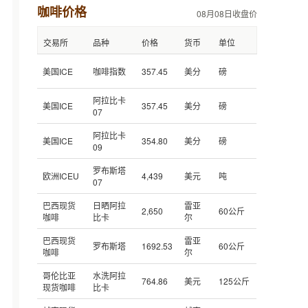
咖啡价格
08月08日收盘价
交易所
品种
价格
货币
单位
美国ICE
咖啡指数
357.45
美分
磅
阿拉比卡
美国ICE
357.45
美分
磅
07
阿拉比卡
美国ICE
354.80
美分
磅
09
罗布斯塔
欧洲ICEU
4,439
美元
吨
07
巴西现货
日晒阿拉
雷亚
2,650
60公斤
咖啡
比卡
尔
巴西现货
雷亚
罗布斯塔
1692.53
60公斤
咖啡
尔
哥伦比亚
水洗阿拉
764.86
美元
125公斤
现货咖啡
比卡