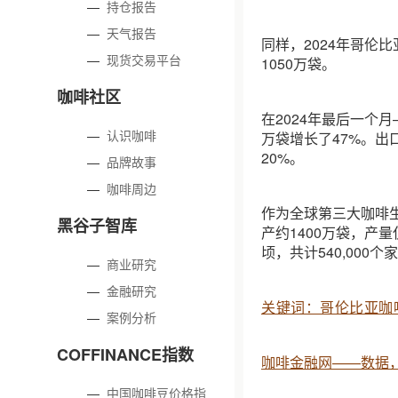
—
持仓报告
—
天气报告
同样，2024年哥伦
—
现货交易平台
1050万袋。
咖啡社区
在2024年最后一个月
—
认识咖啡
万袋增长了47%。出
20%。
—
品牌故事
—
咖啡周边
作为全球第三大咖啡
黑谷子智库
产约1400万袋，产量
顷，共计540,000
—
商业研究
—
金融研究
关键词：哥伦比亚咖
—
案例分析
COFFINANCE指数
咖啡金融网——数据
—
中国咖啡豆价格指