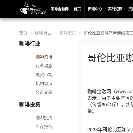
咖啡金融网
首页
资讯中心
实时短讯
贸
首页
咖啡行业
咖啡资讯
哥伦比亚咖啡产量连续第
咖啡行业
哥伦比亚
—
咖啡资讯
—
行业动态
—
现货市场
—
机构观点
咖啡金融网（www.co
—
会员文章
表示，由于主要产区的
咖啡投资
（每袋60公斤），实
量。
—
咖啡投资
—
库存报告
2023年哥伦比亚咖啡