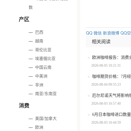
数
产区
—
巴西
QQ
微信
新浪微博
QQ
—
越南
相关阅读
—
哥伦比亚
—
埃塞俄比亚
2026-08-05 10:21:31
—
中国云南
—
中美洲
咖啡期货价格：7月
—
非洲
2026-08-04 09:55:23
—
南亚/东南亚
厄尔尼诺天气将影响
2026-08-03 16:57:40
消费
6月日本咖啡进口数量环
—
美国/加拿大
2026-08-03 16:44:59
—
欧洲