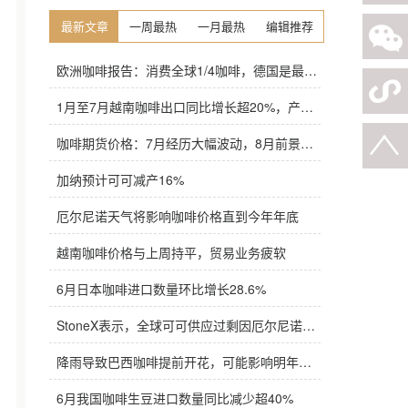
最新文章
一周最热
一月最热
编辑推荐
欧洲咖啡报告：消费全球1/4咖啡，德国是最大进口国，意大利在烘焙咖啡生产中领先
1月至7月越南咖啡出口同比增长超20%，产量也将是过去四年来最高
咖啡期货价格：7月经历大幅波动，8月前景依旧不明朗
加纳预计可可减产16%
厄尔尼诺天气将影响咖啡价格直到今年年底
越南咖啡价格与上周持平，贸易业务疲软
6月日本咖啡进口数量环比增长28.6%
StoneX表示，全球可可供应过剩因厄尔尼诺而萎缩
降雨导致巴西咖啡提前开花，可能影响明年产量，造成近期价格波动极不稳定
6月我国咖啡生豆进口数量同比减少超40%