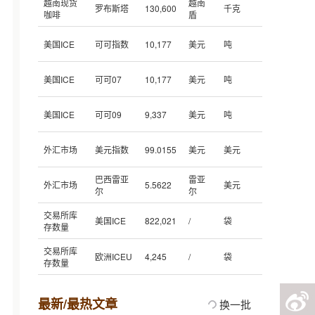
越南现货
越南
罗布斯塔
130,600
千克
咖啡
盾
美国ICE
可可指数
10,177
美元
吨
美国ICE
可可07
10,177
美元
吨
美国ICE
可可09
9,337
美元
吨
外汇市场
美元指数
99.0155
美元
美元
巴西雷亚
雷亚
外汇市场
5.5622
美元
尔
尔
交易所库
美国ICE
822,021
/
袋
存数量
交易所库
欧洲ICEU
4,245
/
袋
存数量
最新/最热文章
换一批