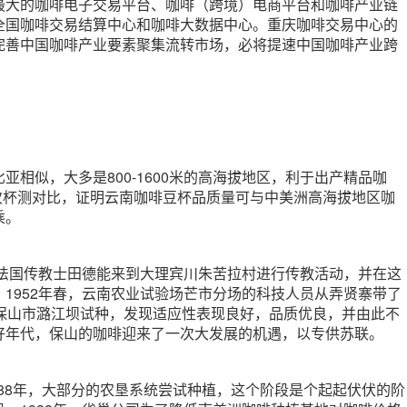
最大的咖啡电子交易平台、咖啡（跨境）电商平台和咖啡产业链
全国咖啡交易结算中心和咖啡大数据中心。重庆咖啡交易中心的
完善中国咖啡产业要素聚集流转市场，必将提速中国咖啡产业跨
亚相似，大多是800-1600米的高海拔地区，利于出产精品咖
多次杯测对比，证明云南咖啡豆杯品质量可与中美洲高海拔地区咖
乘。
，法国传教士田德能来到大理宾川朱苦拉村进行传教活动，并在这
1952年春，云南农业试验场芒市分场的科技人员从弄贤寨带了
到保山市潞江坝试种，发现适应性表现良好，品质优良，并由此不
好年代，保山的咖啡迎来了一次大发展的机遇，以专供苏联。
1988年，大部分的农垦系统尝试种植，这个阶段是个起起伏伏的阶