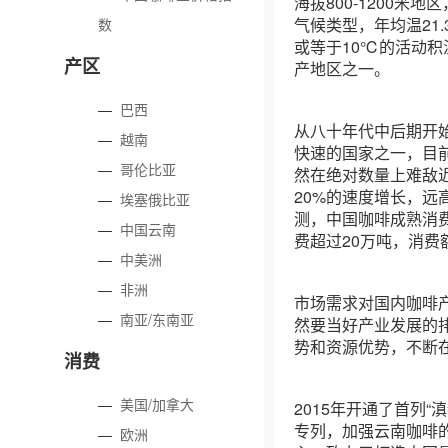
海拔800-1200米
气候类型，年均温21.3
数
或等于10℃的活动积
产区
产地区之一。
—
巴西
从八十年代中后期开
—
越南
快速的国家之一，目前
—
哥伦比亚
然在绝对数量上难敌
20%的速度增长，远
—
埃塞俄比亚
测，中国咖啡成熟消费
—
中国云南
费超过20万吨，消费
—
中美洲
—
非洲
市场需求对国内咖啡
—
南亚/东南亚
然要当好产业发展的
势和资源优势，不断
消费
—
美国/加拿大
2015年开通了首列
专列，加强云南咖啡的
—
欧洲