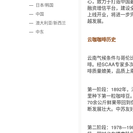
心，致力于打造中国
—
日本/韩国
融资增信平台，建设
—
中国
上线开业，将进一步
越发展。
—
澳大利亚/新西兰
—
中东
云咖咖啡历史
云南气候条件与哥伦比
啡。经SCAA专家
啡质量媲美，品质上
第一阶段：1892年
里种下第一粒咖啡豆。
70余公斤鲜果带回
断发展壮大。中苏友
第二阶段：1978—