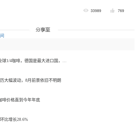
33989
769
空间
欧洲咖啡报告：消费全球1/4咖啡，德国是最大进口国，意大利在烘焙咖啡生产中领先
经历大幅波动，8月前景依旧不明朗
咖啡价格直到今年年底
比增长28.6%