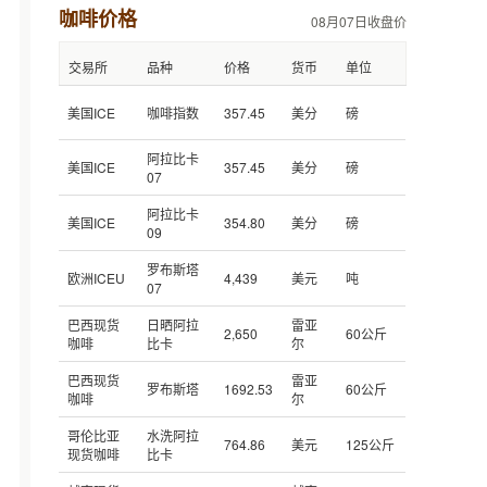
咖啡价格
08月07日收盘价
交易所
品种
价格
货币
单位
美国ICE
咖啡指数
357.45
美分
磅
阿拉比卡
美国ICE
357.45
美分
磅
07
阿拉比卡
美国ICE
354.80
美分
磅
09
罗布斯塔
欧洲ICEU
4,439
美元
吨
07
巴西现货
日晒阿拉
雷亚
2,650
60公斤
咖啡
比卡
尔
巴西现货
雷亚
罗布斯塔
1692.53
60公斤
咖啡
尔
哥伦比亚
水洗阿拉
764.86
美元
125公斤
现货咖啡
比卡