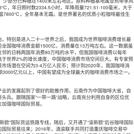
地区，少部分已种植在1400米左右地区。原料种植基地属亚热带季风
℃，年日照时数2334.5小时，年降雨量721.51-100毫米，大于
温7800℃，全年基本无霜。是世界著名的优质小粒咖啡最佳生
始，特别是进入二十一世界之后，我国成为世界咖啡消费增长最
全国咖啡消费金额1500亿，消费量在13万吨左右。这一数据虽
近邻的日韩两国年消费80万吨的水平，但我国咖啡消费以每年
高于世界2%的增长速度，中国咖啡消费市场空间巨大。有专家预
市场潜在空间为3-4万亿人民币；预计到2020年，我国咖啡消
额3000亿元以上，中国有望成为全球最大的咖啡消费市场之一。
产业的发展起到了很好的助推作用，云南作为中国咖啡大省，自
排头兵。跟随国家“一带一路”战略，云南充分利用自身的区位优
在加强咖啡国际贸易。
“滇新欧”国际货运铁路专线，随后，又开通了“渝新欧”后谷咖啡国际
国际贸易往来；2016年，滇渝联手共同打造重庆咖啡交易中