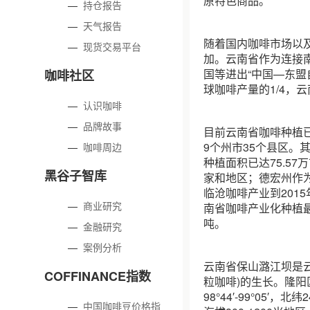
原特色商品。
—
持仓报告
—
天气报告
随着国内咖啡市场以
—
现货交易平台
加。云南省作为连接
国等进出“中国—东盟
咖啡社区
球咖啡产量的1/4，
—
认识咖啡
—
品牌故事
目前云南省咖啡种植
9个州市35个县区。
—
咖啡周边
种植面积已达75.57
黑谷子智库
家和地区；德宏州作为“
临沧咖啡产业到2015
—
商业研究
南省咖啡产业化种植最早
吨。
—
金融研究
—
案例分析
云南省保山潞江坝是
COFFINANCE指数
粒咖啡)的生长。隆
98°44′-99°05′，
—
中国咖啡豆价格指