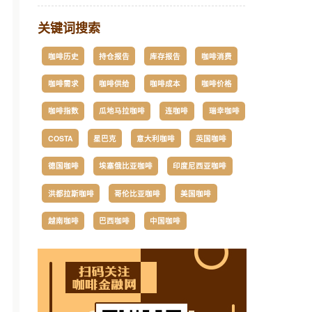
关键词搜索
咖啡历史
持仓报告
库存报告
咖啡消费
咖啡需求
咖啡供给
咖啡成本
咖啡价格
咖啡指数
瓜地马拉咖啡
连咖啡
瑞幸咖啡
COSTA
星巴克
意大利咖啡
英国咖啡
德国咖啡
埃塞俄比亚咖啡
印度尼西亚咖啡
洪都拉斯咖啡
哥伦比亚咖啡
美国咖啡
越南咖啡
巴西咖啡
中国咖啡