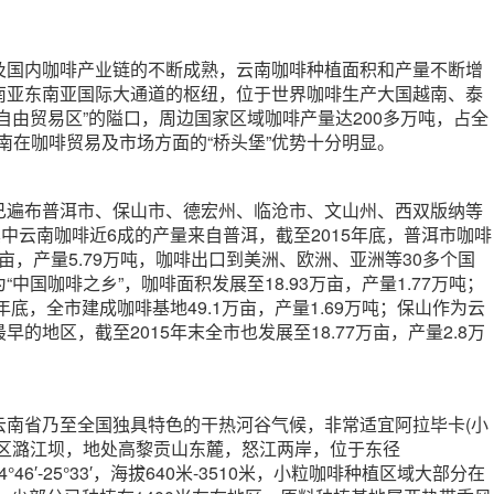
及国内咖啡产业链的不断成熟，云南咖啡种植面积和产量不断增
南亚东南亚国际大通道的枢纽，位于世界咖啡生产大国越南、泰
自由贸易区”的隘口，周边国家区域咖啡产量达200多万吨，占全
云南在咖啡贸易及市场方面的“桥头堡”优势十分明显。
已遍布普洱市、保山市、德宏州、临沧市、文山州、西双版纳等
其中云南咖啡近6成的产量来自普洱，截至2015年底，普洱市咖啡
万亩，产量5.79万吨，咖啡出口到美洲、欧洲、亚洲等30多个国
中国咖啡之乡”，咖啡面积发展至18.93万亩，产量1.77万吨；
年底，全市建成咖啡基地49.1万亩，产量1.69万吨；保山作为云
的地区，截至2015年末全市也发展至18.77万亩，产量2.8万
云南省乃至全国独具特色的干热河谷气候，非常适宜阿拉毕卡(小
阳区潞江坝，地处高黎贡山东麓，怒江两岸，位于东径
北纬24°46′-25°33′，海拔640米-3510米，小粒咖啡种植区域大部分在