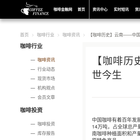
咖啡金融网
首页
资讯中心
实时短讯
贸
首页
咖啡行业
咖啡资讯
【咖啡历史】云南——中
咖啡行业
【咖啡历
—
咖啡资讯
—
行业动态
世今生
—
现货市场
—
机构观点
—
会员文章
咖啡投资
中国咖啡有着百年发展
—
咖啡投资
14万吨，占全球总产量
—
库存报告
南咖啡种植面积和产