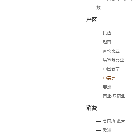
数
产区
—
巴西
—
越南
—
哥伦比亚
—
埃塞俄比亚
—
中国云南
—
中美洲
—
非洲
—
南亚/东南亚
消费
—
美国/加拿大
—
欧洲