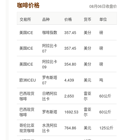
咖啡价格
08月06日收盘价
交易所
品种
价格
货币
单位
美国ICE
咖啡指数
357.45
美分
磅
阿拉比卡
美国ICE
357.45
美分
磅
07
阿拉比卡
美国ICE
354.80
美分
磅
09
罗布斯塔
欧洲ICEU
4,439
美元
吨
07
巴西现货
日晒阿拉
雷亚
2,650
60公斤
咖啡
比卡
尔
巴西现货
雷亚
罗布斯塔
1692.53
60公斤
咖啡
尔
哥伦比亚
水洗阿拉
764.86
美元
125公斤
现货咖啡
比卡