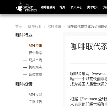
咖啡金融网
首页
资讯中心
实时短讯
贸
首页
咖啡行业
咖啡资讯
咖啡取代茶饮成为英国最
咖啡行业
咖啡取代
—
咖啡资讯
—
行业动态
—
现货市场
—
机构观点
咖啡金融网（www.c
—
会员文章
唯一一个以茶饮而非
咖啡投资
成为英国人最受欢迎
—
咖啡投资
根据《Statistic
—
库存报告
人表示他们经常喝咖啡，