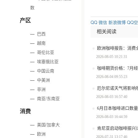
数
产区
QQ
微信
新浪微博
QQ
相关阅读
—
巴西
—
越南
—
哥伦比亚
2026-08-05 10:21:31
—
埃塞俄比亚
咖啡期货价格：7月
—
中国云南
2026-08-04 09:55:23
—
中美洲
厄尔尼诺天气将影响
—
非洲
2026-08-03 16:57:40
—
南亚/东南亚
6月日本咖啡进口数量环
消费
2026-08-03 16:44:59
—
美国/加拿大
肯尼亚启动咖啡振兴计
—
欧洲
2026-07-31 13:17:46