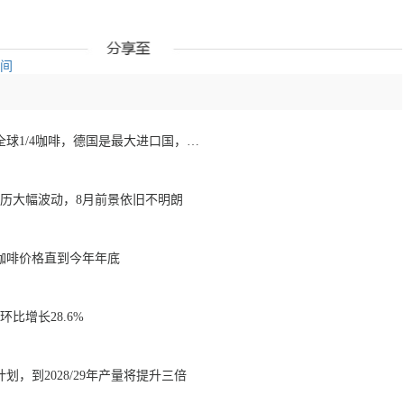
空间
欧洲咖啡报告：消费全球1/4咖啡，德国是最大进口国，意大利在烘焙咖啡生产中领先
经历大幅波动，8月前景依旧不明朗
咖啡价格直到今年年底
比增长28.6%
划，到2028/29年产量将提升三倍