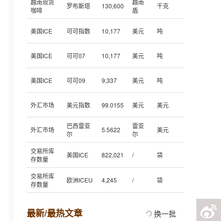
越南现货
越南
罗布斯塔
130,600
千克
咖啡
盾
美国ICE
可可指数
10,177
美元
吨
美国ICE
可可07
10,177
美元
吨
美国ICE
可可09
9,337
美元
吨
外汇市场
美元指数
99.0155
美元
美元
巴西雷亚
雷亚
外汇市场
5.5622
美元
尔
尔
交易所库
美国ICE
822,021
/
袋
存数量
交易所库
欧洲ICEU
4,245
/
袋
存数量
最新/最热文章
换一批