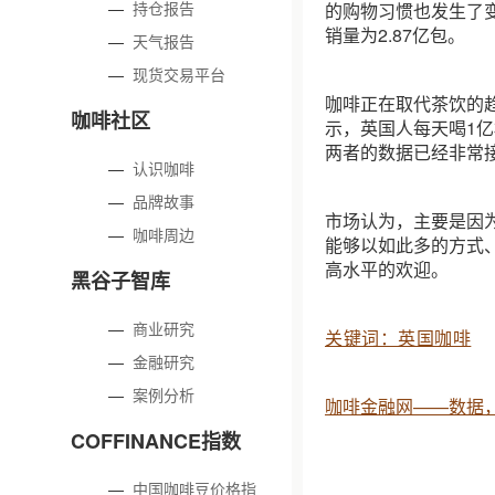
—
持仓报告
的购物习惯也发生了变
销量为2.87亿包。
—
天气报告
—
现货交易平台
咖啡正在取代茶饮的
咖啡社区
示，英国人每天喝1亿
两者的数据已经非常
—
认识咖啡
—
品牌故事
市场认为，主要是因
—
咖啡周边
能够以如此多的方式
高水平的欢迎。
黑谷子智库
—
商业研究
关键词：英国咖啡
—
金融研究
—
案例分析
咖啡金融网——数据
COFFINANCE指数
—
中国咖啡豆价格指