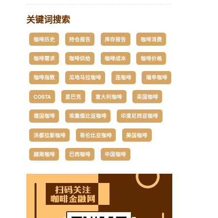
关键词搜索
咖啡历史
持仓报告
库存报告
咖啡消费
咖啡需求
咖啡供给
咖啡成本
咖啡价格
咖啡指数
瓜地马拉咖啡
连咖啡
瑞幸咖啡
COSTA
星巴克
意大利咖啡
英国咖啡
德国咖啡
埃塞俄比亚咖啡
印度尼西亚咖啡
洪都拉斯咖啡
哥伦比亚咖啡
美国咖啡
越南咖啡
巴西咖啡
中国咖啡