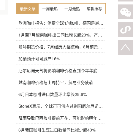
最新文章
一周最热
一月最热
编辑推荐
欧洲咖啡报告：消费全球1/4咖啡，德国是最大进口国，意大利在烘焙咖啡生产中领先
1月至7月越南咖啡出口同比增长超20%，产量也将是过去四年来最高
咖啡期货价格：7月经历大幅波动，8月前景依旧不明朗
加纳预计可可减产16%
厄尔尼诺天气将影响咖啡价格直到今年年底
越南咖啡价格与上周持平，贸易业务疲软
6月日本咖啡进口数量环比增长28.6%
StoneX表示，全球可可供应过剩因厄尔尼诺而萎缩
降雨导致巴西咖啡提前开花，可能影响明年产量，造成近期价格波动极不稳定
6月我国咖啡生豆进口数量同比减少超40%