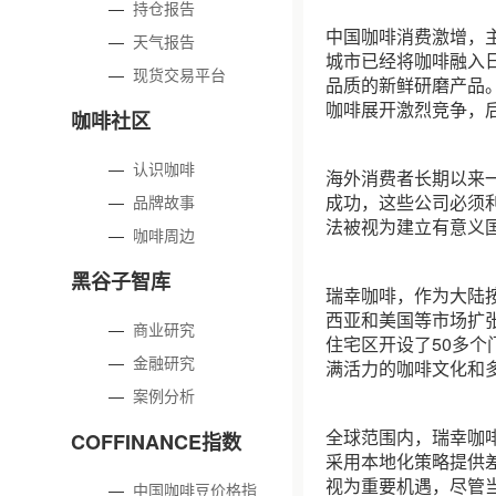
—
持仓报告
中国咖啡消费激增，
—
天气报告
城市已经将咖啡融入
—
现货交易平台
品质的新鲜研磨产品
咖啡展开激烈竞争，
咖啡社区
—
认识咖啡
海外消费者长期以来
成功，这些公司必须
—
品牌故事
法被视为建立有意义
—
咖啡周边
黑谷子智库
瑞幸咖啡，作为大陆
西亚和美国等市场扩张
—
商业研究
住宅区开设了50多
—
金融研究
满活力的咖啡文化和
—
案例分析
全球范围内，瑞幸咖
COFFINANCE指数
采用本地化策略提供
视为重要机遇，尽管
—
中国咖啡豆价格指