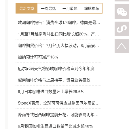
最新文章
一周最热
一月最热
编辑推荐
欧洲咖啡报告：消费全球1/4咖啡，德国是最大进口国，意大利在烘焙咖啡生产中领先
1月至7月越南咖啡出口同比增长超20%，产量也将是过去四年来最高
咖啡期货价格：7月经历大幅波动，8月前景依旧不明朗
加纳预计可可减产16%
厄尔尼诺天气将影响咖啡价格直到今年年底
越南咖啡价格与上周持平，贸易业务疲软
6月日本咖啡进口数量环比增长28.6%
StoneX表示，全球可可供应过剩因厄尔尼诺而萎缩
降雨导致巴西咖啡提前开花，可能影响明年产量，造成近期价格波动极不稳定
6月我国咖啡生豆进口数量同比减少超40%