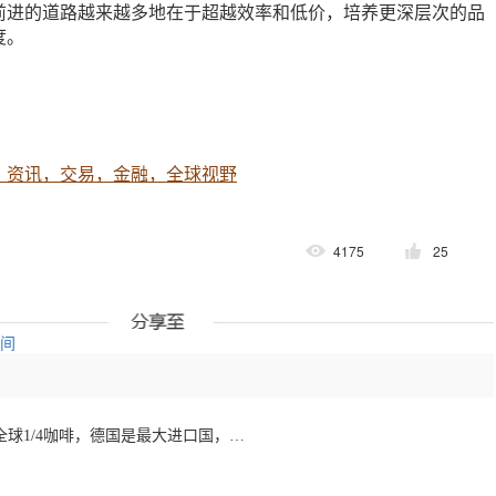
前进的道路越来越多地在于超越效率和低价，培养更深层次的品
度。
，资讯，交易，金融，全球视野
4175
25
空间
欧洲咖啡报告：消费全球1/4咖啡，德国是最大进口国，意大利在烘焙咖啡生产中领先