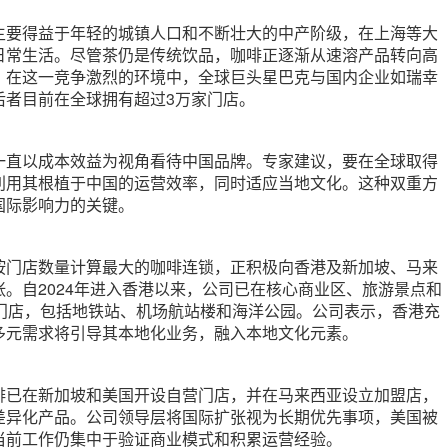
主要得益于年轻的城镇人口和不断壮大的中产阶级，在上海等大
日常生活。尽管茶仍是传统饮品，咖啡正逐渐从速溶产品转向高
。在这一竞争激烈的环境中，全球巨头星巴克与国内企业如瑞幸
后者目前在全球拥有超过3万家门店。
一直以成本效益为视角看待中国品牌。专家建议，要在全球取得
利用其根植于中国的运营效率，同时适应当地文化。这种双重方
国际影响力的关键。
按门店数量计算最大的咖啡连锁，正积极向香港及新加坡、马来
。自2024年进入香港以来，公司已在核心商业区、旅游景点和
个门店，包括地铁站、机场航站楼和海洋公园。公司表示，香港充
多元需求将引导其本地化业务，融入本地文化元素。
啡已在新加坡和美国开设自营门店，并在马来西亚设立加盟店，
差异化产品。公司领导层将国际扩张视为长期优先事项，美国被
当前工作仍集中于验证商业模式和积累运营经验。