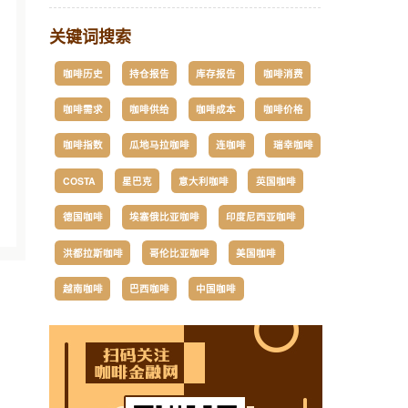
关键词搜索
咖啡历史
持仓报告
库存报告
咖啡消费
咖啡需求
咖啡供给
咖啡成本
咖啡价格
咖啡指数
瓜地马拉咖啡
连咖啡
瑞幸咖啡
COSTA
星巴克
意大利咖啡
英国咖啡
德国咖啡
埃塞俄比亚咖啡
印度尼西亚咖啡
洪都拉斯咖啡
哥伦比亚咖啡
美国咖啡
越南咖啡
巴西咖啡
中国咖啡