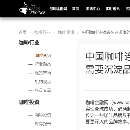
咖啡金融网
首页
资讯中心
实时短讯
贸
首页
咖啡行业
咖啡资讯
中国咖啡连锁店在追求海
咖啡行业
中国咖啡
—
咖啡资讯
—
行业动态
需要沉淀
—
现货市场
—
机构观点
—
会员文章
咖啡投资
咖啡金融网（www.c
实现全球成功，必须
—
咖啡投资
长让一些咖啡品牌具
要更深入的品牌故事
—
库存报告