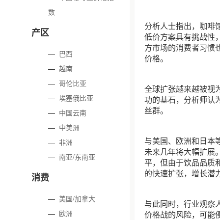
数
分析人士指出，咖啡
产区
低价方案具有挑战性
方市场的消费者习惯
—
巴西
价格。
—
越南
—
哥伦比亚
全球扩张越来越被视
—
埃塞俄比亚
功的基石，分析师认
丝群。
—
中国云南
—
中美洲
与美国、欧洲和日本
—
非洲
未来几年将大幅扩展
—
南亚/东南亚
平，但由于饮品品质
的快速扩张，增长潜
消费
—
美国/加拿大
与此同时，行业观察
—
欧洲
价格战的风险，可能