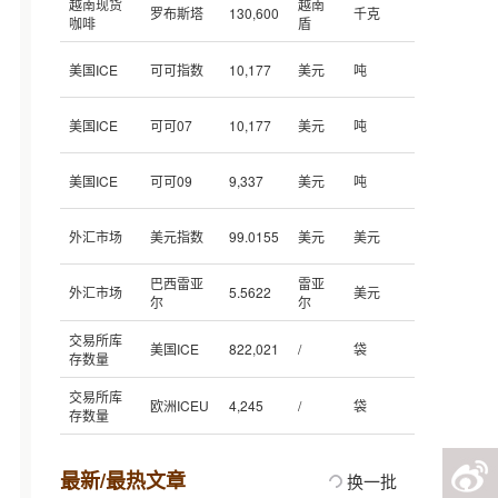
越南现货
越南
罗布斯塔
130,600
千克
咖啡
盾
美国ICE
可可指数
10,177
美元
吨
美国ICE
可可07
10,177
美元
吨
美国ICE
可可09
9,337
美元
吨
外汇市场
美元指数
99.0155
美元
美元
巴西雷亚
雷亚
外汇市场
5.5622
美元
尔
尔
交易所库
美国ICE
822,021
/
袋
存数量
交易所库
欧洲ICEU
4,245
/
袋
存数量
最新/最热文章
换一批