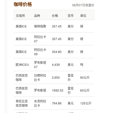
咖啡价格
08月07日收盘价
交易所
品种
价格
货币
单位
美国ICE
咖啡指数
357.45
美分
磅
阿拉比卡
美国ICE
357.45
美分
磅
07
阿拉比卡
美国ICE
354.80
美分
磅
09
罗布斯塔
欧洲ICEU
4,439
美元
吨
07
巴西现货
日晒阿拉
雷亚
2,650
60公斤
咖啡
比卡
尔
巴西现货
雷亚
罗布斯塔
1692.53
60公斤
咖啡
尔
哥伦比亚
水洗阿拉
764.86
美元
125公斤
现货咖啡
比卡