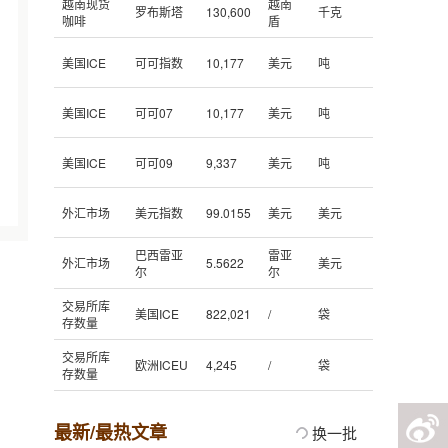
越南现货
越南
罗布斯塔
130,600
千克
咖啡
盾
美国ICE
可可指数
10,177
美元
吨
美国ICE
可可07
10,177
美元
吨
美国ICE
可可09
9,337
美元
吨
外汇市场
美元指数
99.0155
美元
美元
巴西雷亚
雷亚
外汇市场
5.5622
美元
尔
尔
交易所库
美国ICE
822,021
/
袋
存数量
交易所库
欧洲ICEU
4,245
/
袋
存数量
最新/最热文章
换一批