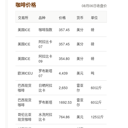
咖啡价格
08月06日收盘价
交易所
品种
价格
货币
单位
美国ICE
咖啡指数
357.45
美分
磅
阿拉比卡
美国ICE
357.45
美分
磅
07
阿拉比卡
美国ICE
354.80
美分
磅
09
罗布斯塔
欧洲ICEU
4,439
美元
吨
07
巴西现货
日晒阿拉
雷亚
2,650
60公斤
咖啡
比卡
尔
巴西现货
雷亚
罗布斯塔
1692.53
60公斤
咖啡
尔
哥伦比亚
水洗阿拉
764.86
美元
125公斤
现货咖啡
比卡