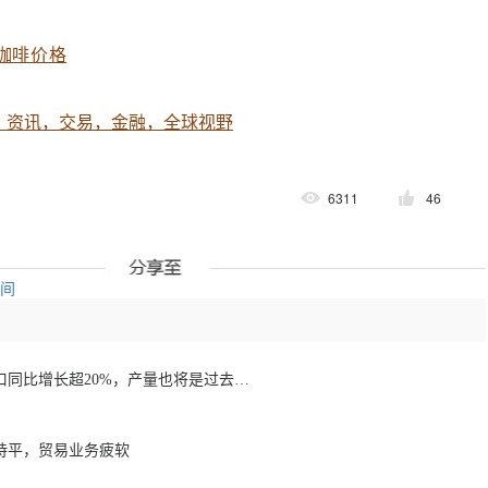
咖啡价格
，资讯，交易，金融，全球视野
6311
46
空间
1月至7月越南咖啡出口同比增长超20%，产量也将是过去四年来最高
持平，贸易业务疲软