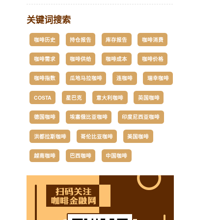
关键词搜索
咖啡历史
持仓报告
库存报告
咖啡消费
咖啡需求
咖啡供给
咖啡成本
咖啡价格
咖啡指数
瓜地马拉咖啡
连咖啡
瑞幸咖啡
COSTA
星巴克
意大利咖啡
英国咖啡
德国咖啡
埃塞俄比亚咖啡
印度尼西亚咖啡
洪都拉斯咖啡
哥伦比亚咖啡
美国咖啡
越南咖啡
巴西咖啡
中国咖啡