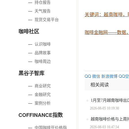
—
持仓报告
—
天气报告
关键词：越南咖啡，
—
现货交易平台
咖啡社区
咖啡金融网——数据
—
认识咖啡
—
品牌故事
—
咖啡周边
黑谷子智库
QQ
微信
新浪微博
QQ
相关阅读
—
商业研究
—
金融研究
—
案例分析
2026-08-05 10:19:30
COFFINANCE指数
越南咖啡价格与上周
—
中国咖啡豆价格指
2026-08-03 16:47:54