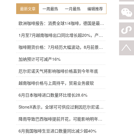
最新文章
一周最热
一月最热
编辑推荐
欧洲咖啡报告：消费全球1/4咖啡，德国是最大进口国，意大利在烘焙咖啡生产中领先
1月至7月越南咖啡出口同比增长超20%，产量也将是过去四年来最高
咖啡期货价格：7月经历大幅波动，8月前景依旧不明朗
加纳预计可可减产16%
厄尔尼诺天气将影响咖啡价格直到今年年底
越南咖啡价格与上周持平，贸易业务疲软
6月日本咖啡进口数量环比增长28.6%
StoneX表示，全球可可供应过剩因厄尔尼诺而萎缩
降雨导致巴西咖啡提前开花，可能影响明年产量，造成近期价格波动极不稳定
6月我国咖啡生豆进口数量同比减少超40%