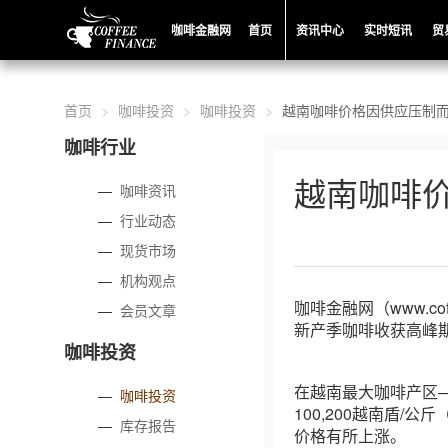
咖啡金融网
首页
资讯中心
实时短讯
贸
首页
咖啡投资
咖啡投资
越南咖啡价格因供应压制
咖啡行业
越南咖啡
—
咖啡资讯
—
行业动态
—
现货市场
—
机构观点
咖啡金融网（www.c
—
会员文章
新产季咖啡收获高峰
咖啡投资
在越南最大咖啡产区—
—
咖啡投资
100,200越南盾/公斤
—
库存报告
价格有所上涨。