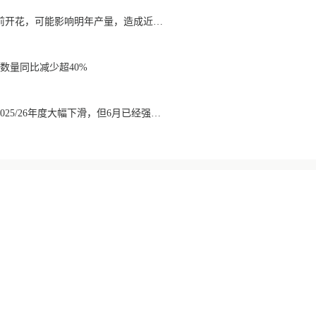
降雨导致巴西咖啡提前开花，可能影响明年产量，造成近期价格波动极不稳定
数量同比减少超40%
巴西咖啡出口数量在2025/26年度大幅下滑，但6月已经强劲回升