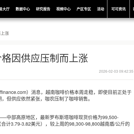
易大厅
数据中心
研究报告
视频中心
产区专区
活动
可可资讯
而上涨
价格因供应压制而上涨
2026-02-03 09:42:35
offinance.com）消息，越南咖啡价格本周走稳，即使目前正处于
期，但供应依然紧张，咖农压制了咖啡销售。
—中部高原地区，最新罗布斯塔咖啡现货价格为99,500-
（合计3.79-3.82美元），较上周的98,300-98,800越南盾/公斤的