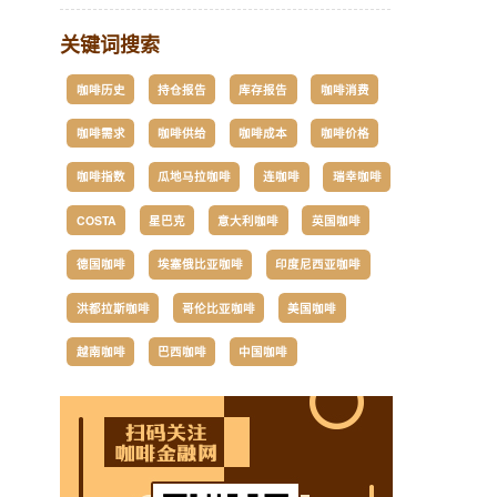
关键词搜索
咖啡历史
持仓报告
库存报告
咖啡消费
咖啡需求
咖啡供给
咖啡成本
咖啡价格
咖啡指数
瓜地马拉咖啡
连咖啡
瑞幸咖啡
COSTA
星巴克
意大利咖啡
英国咖啡
德国咖啡
埃塞俄比亚咖啡
印度尼西亚咖啡
洪都拉斯咖啡
哥伦比亚咖啡
美国咖啡
越南咖啡
巴西咖啡
中国咖啡