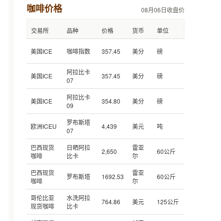
咖啡价格
08月06日收盘价
交易所
品种
价格
货币
单位
美国ICE
咖啡指数
357.45
美分
磅
阿拉比卡
美国ICE
357.45
美分
磅
07
阿拉比卡
美国ICE
354.80
美分
磅
09
罗布斯塔
欧洲ICEU
4,439
美元
吨
07
巴西现货
日晒阿拉
雷亚
2,650
60公斤
咖啡
比卡
尔
巴西现货
雷亚
罗布斯塔
1692.53
60公斤
咖啡
尔
哥伦比亚
水洗阿拉
764.86
美元
125公斤
现货咖啡
比卡