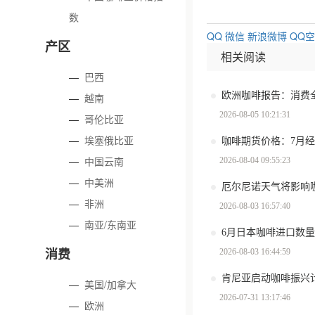
数
QQ
微信
新浪微博
QQ
产区
相关阅读
—
巴西
—
越南
2026-08-05 10:21:31
—
哥伦比亚
—
埃塞俄比亚
咖啡期货价格：7月
—
中国云南
2026-08-04 09:55:23
—
中美洲
厄尔尼诺天气将影响
—
非洲
2026-08-03 16:57:40
—
南亚/东南亚
6月日本咖啡进口数量环
消费
2026-08-03 16:44:59
肯尼亚启动咖啡振兴计
—
美国/加拿大
2026-07-31 13:17:46
—
欧洲