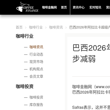
咖啡金融网
首页
资讯中心
实时短讯
贸
首页
咖啡行业
咖啡资讯
巴西2026年阿拉比卡超
咖啡行业
巴西202
—
咖啡资讯
—
行业动态
步减弱
—
现货市场
—
机构观点
—
会员文章
咖啡投资
咖啡金融网（www.co
巴西2026年阿拉比
—
咖啡投资
—
库存报告
Safras表示，这