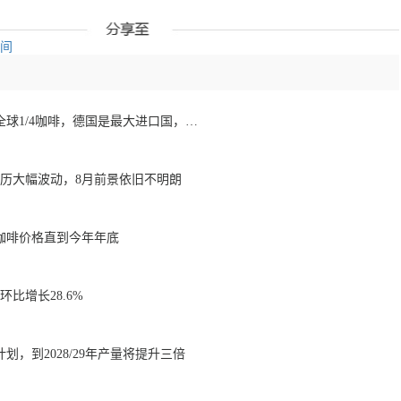
空间
欧洲咖啡报告：消费全球1/4咖啡，德国是最大进口国，意大利在烘焙咖啡生产中领先
经历大幅波动，8月前景依旧不明朗
咖啡价格直到今年年底
比增长28.6%
划，到2028/29年产量将提升三倍