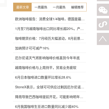
最新文章
一周最热
一月最热
编辑推荐
欧洲咖啡报告：消费全球1/4咖啡，德国是最大进口国，意大利在烘焙咖啡生产中领先
1月至7月越南咖啡出口同比增长超20%，产量也将是过去四年来最高
咖啡期货价格：7月经历大幅波动，8月前景依旧不明朗
加纳预计可可减产16%
厄尔尼诺天气将影响咖啡价格直到今年年底
越南咖啡价格与上周持平，贸易业务疲软
6月日本咖啡进口数量环比增长28.6%
StoneX表示，全球可可供应过剩因厄尔尼诺而萎缩
降雨导致巴西咖啡提前开花，可能影响明年产量，造成近期价格波动极不稳定
6月我国咖啡生豆进口数量同比减少超40%