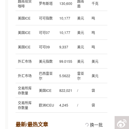
越南现货
越南
罗布斯塔
130,600
千克
咖啡
盾
美国ICE
可可指数
10,177
美元
吨
美国ICE
可可07
10,177
美元
吨
美国ICE
可可09
9,337
美元
吨
外汇市场
美元指数
99.0155
美元
美元
巴西雷亚
雷亚
外汇市场
5.5622
美元
尔
尔
交易所库
美国ICE
822,021
/
袋
存数量
交易所库
欧洲ICEU
4,245
/
袋
存数量
最新/最热文章
换一批