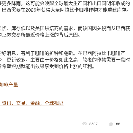
来更多降雨，这可能会唤醒全球最大生产国和出口国明年收成的
巴西需要在2026年获得大量阿拉比卡咖啡作物才能重建库存。
担忧、库存低以及美国烘焙商的需求，而该国因关税而从巴西获
约证券交易所最近价格上涨的背后原因。
些好消息，有利于咖啡的扩种和翻新。在巴西阿拉比卡咖啡产
少，更新较多。主要由于价格如此之高，较老的作物需要一段时
者希望短期就能出效果享受到价格上涨的红利。
咖啡产量
，资讯，交易，金融，全球视野
3537
88