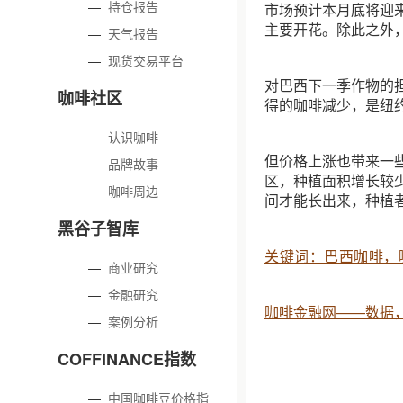
—
持仓报告
市场预计本月底将迎
主要开花。除此之外，
—
天气报告
—
现货交易平台
对巴西下一季作物的
咖啡社区
得的咖啡减少，是纽
—
认识咖啡
但价格上涨也带来一
—
品牌故事
区，种植面积增长较
—
咖啡周边
间才能长出来，种植
黑谷子智库
关键词：巴西咖啡，
—
商业研究
—
金融研究
咖啡金融网——数据
—
案例分析
COFFINANCE指数
—
中国咖啡豆价格指