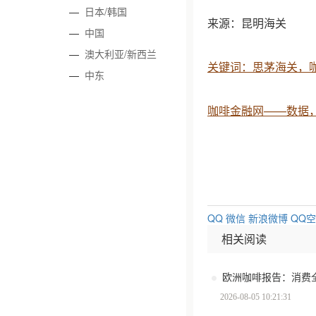
—
日本/韩国
来源：昆明海关
—
中国
—
澳大利亚/新西兰
关键词：思茅海关，
—
中东
咖啡金融网——数据
QQ
微信
新浪微博
QQ
相关阅读
2026-08-05 10:21:31