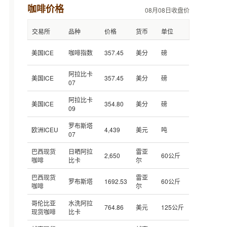
咖啡价格
08月08日收盘价
交易所
品种
价格
货币
单位
美国ICE
咖啡指数
357.45
美分
磅
阿拉比卡
美国ICE
357.45
美分
磅
07
阿拉比卡
美国ICE
354.80
美分
磅
09
罗布斯塔
欧洲ICEU
4,439
美元
吨
07
巴西现货
日晒阿拉
雷亚
2,650
60公斤
咖啡
比卡
尔
巴西现货
雷亚
罗布斯塔
1692.53
60公斤
咖啡
尔
哥伦比亚
水洗阿拉
764.86
美元
125公斤
现货咖啡
比卡