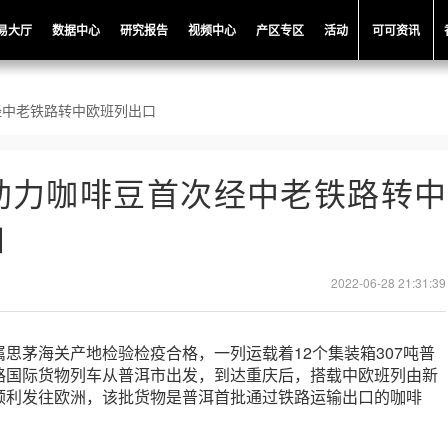
易大厅
数据中心
研究报告
视频中心
产区专区
活动
可可资讯
经中老铁路转中欧班列出口
助力咖啡豆首次经中老铁路转中
口
2022-06-28 21:31:39
思茅海关产地检验检疫合格，一列运载着12个集装箱307吨普
路国际货物列车从普洱市出发，到达重庆后，搭载中欧班列由新
顺利发往欧洲，该批货物是普洱首批通过铁路运输出口的咖啡