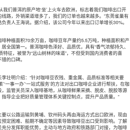
从我们普洱的原产地‘坐’上火车去欧洲，标志着我们咖啡出口开
的线路，外销渠道增多了，我们的订单也越来越多。”东莞雀巢有
站负责人王海说。据介绍，该公司今年以来出口订单增长30%。
啡种植面积70余万亩，咖啡豆年产量约5.5万吨，种植面积和产
，居全国第一。普洱咖啡色泽好、品质优，具有“香气浓郁持久、
质特征，被誉为“远山树林的味道”，不但受到国内消费者的喜
不错的口碑。
长李壮明介绍：“针对咖啡豆农残、重金属、品质标准等相关要
策’‘一事一办’‘一站式服务’的方法对出口咖啡企业进行帮扶，在咖
段，监管关员深入咖啡基地，从咖啡鲜果采摘、脱皮、脱胶等源
，指导企业把好质量管理体系关键控制点，提升产品质量。”
主要以公路运输到黄埔、钦州码头再由海运方式出口欧洲，现由
位预定困难、船期不确定等因素导致咖啡豆出口受到影响。了解
关充分发挥职能优势，主动与地方政府和铁路部门对接，为咖啡