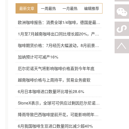
最新文章
一周最热
一月最热
编辑推荐
欧洲咖啡报告：消费全球1/4咖啡，德国是最大进口国，意大利在烘焙咖啡生产中领先
1月至7月越南咖啡出口同比增长超20%，产量也将是过去四年来最高
咖啡期货价格：7月经历大幅波动，8月前景依旧不明朗
加纳预计可可减产16%
厄尔尼诺天气将影响咖啡价格直到今年年底
越南咖啡价格与上周持平，贸易业务疲软
6月日本咖啡进口数量环比增长28.6%
StoneX表示，全球可可供应过剩因厄尔尼诺而萎缩
降雨导致巴西咖啡提前开花，可能影响明年产量，造成近期价格波动极不稳定
6月我国咖啡生豆进口数量同比减少超40%