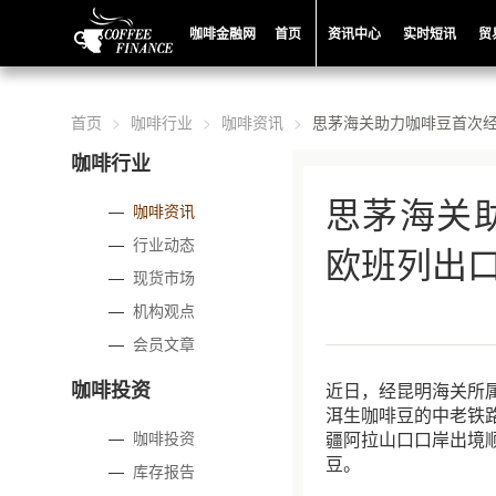
咖啡金融网
首页
资讯中心
实时短讯
贸
首页
咖啡行业
咖啡资讯
思茅海关助力咖啡豆首次
咖啡行业
思茅海关
—
咖啡资讯
—
行业动态
欧班列出
—
现货市场
—
机构观点
—
会员文章
咖啡投资
近日，经昆明海关所属
洱生咖啡豆的中老铁
—
咖啡投资
疆阿拉山口口岸出境
豆。
—
库存报告