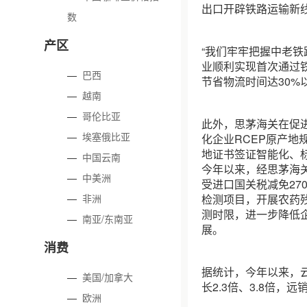
出口开辟铁路运输新
数
产区
“我们牢牢把握中老
业顺利实现首次通过
—
巴西
节省物流时间达30%
—
越南
—
哥伦比亚
此外，思茅海关在促
—
埃塞俄比亚
化企业RCEP原产
地证书签证智能化、
—
中国云南
今年以来，经思茅海关
—
中美洲
受进口国关税减免27
—
非洲
检测项目，开展农药
测时限，进一步降低
—
南亚/东南亚
展。
消费
据统计，今年以来，云
—
美国/加拿大
长2.3倍、3.8倍
—
欧洲