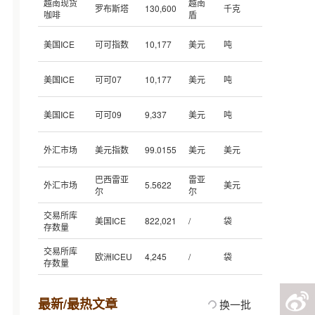
越南现货
越南
罗布斯塔
130,600
千克
咖啡
盾
美国ICE
可可指数
10,177
美元
吨
美国ICE
可可07
10,177
美元
吨
美国ICE
可可09
9,337
美元
吨
外汇市场
美元指数
99.0155
美元
美元
巴西雷亚
雷亚
外汇市场
5.5622
美元
尔
尔
交易所库
美国ICE
822,021
/
袋
存数量
交易所库
欧洲ICEU
4,245
/
袋
存数量
最新/最热文章
换一批