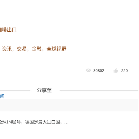
咖啡出口
，资讯，交易，金融，全球视野
30802
220
空间
欧洲咖啡报告：消费全球1/4咖啡，德国是最大进口国，意大利在烘焙咖啡生产中领先