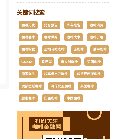
关键词搜索
咖啡历史
持仓报告
库存报告
咖啡消费
咖啡需求
咖啡供给
咖啡成本
咖啡价格
咖啡指数
瓜地马拉咖啡
连咖啡
瑞幸咖啡
COSTA
星巴克
意大利咖啡
英国咖啡
德国咖啡
埃塞俄比亚咖啡
印度尼西亚咖啡
洪都拉斯咖啡
哥伦比亚咖啡
美国咖啡
越南咖啡
巴西咖啡
中国咖啡