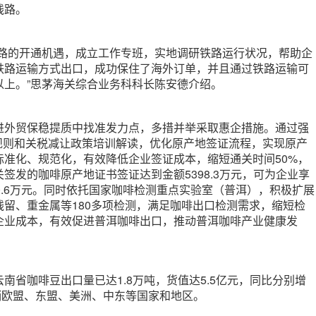
线路。
铁路的开通机遇，成立工作专班，实地调研铁路运行状况，帮助企
铁路运输方式出口，成功保住了海外订单，并且通过铁路运输可
以上。”思茅海关综合业务科科长陈安德介绍。
进外贸保稳提质中找准发力点，多措并举采取惠企措施。通过强
地规则和关税减让政策培训解读，优化原产地签证流程，实现原产
标准化、规范化，有效降低企业签证成本，缩短通关时间50%，
签发的咖啡原产地证书签证达到金额5398.3万元，可为企业享
0.6万元。同时依托国家咖啡检测重点实验室（普洱），积极扩展
残留、重金属等180多项检测，满足咖啡出口检测需求，缩短检
企业成本，有效促进普洱咖啡出口，推动普洱咖啡产业健康发
南省咖啡豆出口量已达1.8万吨，货值达5.5亿元，同比分别增
，远销欧盟、东盟、美洲、中东等国家和地区。