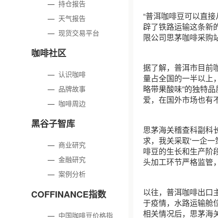
—
持仓报告
“普洱咖啡豆可以直接
—
天气报告
辟了铁路运输这条新
—
现货交易平台
限公司思茅咖啡采购
咖啡社区
据了解，普洱市目前咖
—
认识咖啡
量占全国的一半以上
略带果酸味”的独特品
—
品牌故事
爱，在国外市场也有
—
咖啡周边
黑谷子智库
思茅海关稽查科副科
求，我关采取‘一企一
—
商业研究
啡豆的生长和生产阶
—
金融研究
头加工环节严格监管
—
案例分析
以往，普洱咖啡出口
COFFINANCE指数
于疫情，水路运输舱
相关情况后，思茅海
—
中国咖啡豆价格指