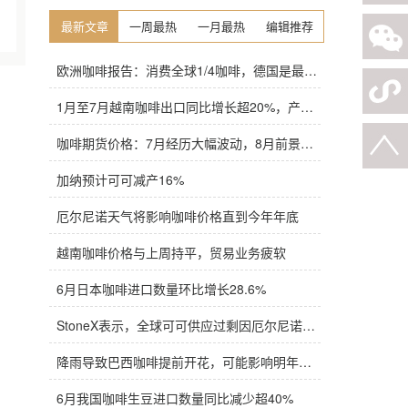
最新文章
一周最热
一月最热
编辑推荐
欧洲咖啡报告：消费全球1/4咖啡，德国是最大进口国，意大利在烘焙咖啡生产中领先
1月至7月越南咖啡出口同比增长超20%，产量也将是过去四年来最高
咖啡期货价格：7月经历大幅波动，8月前景依旧不明朗
加纳预计可可减产16%
厄尔尼诺天气将影响咖啡价格直到今年年底
越南咖啡价格与上周持平，贸易业务疲软
6月日本咖啡进口数量环比增长28.6%
StoneX表示，全球可可供应过剩因厄尔尼诺而萎缩
降雨导致巴西咖啡提前开花，可能影响明年产量，造成近期价格波动极不稳定
6月我国咖啡生豆进口数量同比减少超40%