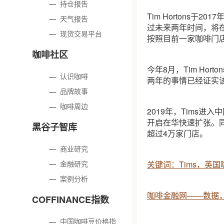
—
持仓报告
Tim Hortons
—
天气报告
过未来两年时间，将在
—
现货交易平台
按照目前一家咖啡门店
咖啡社区
今年8月，Tim Hor
—
认识咖啡
两年的事情已经证实
—
品牌故事
—
咖啡周边
2019年，Tims
开启在华快速扩张。同
黑谷子智库
超过4万家门店。
—
商业研究
—
金融研究
关键词：Tims，英
—
案例分析
咖啡金融网——数据
COFFINANCE指数
—
中国咖啡豆价格指