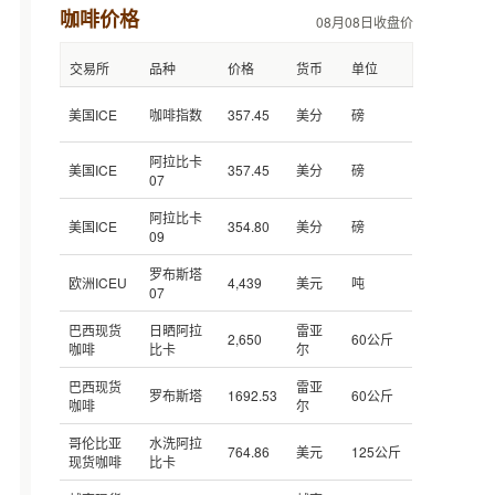
咖啡价格
08月08日收盘价
交易所
品种
价格
货币
单位
美国ICE
咖啡指数
357.45
美分
磅
阿拉比卡
美国ICE
357.45
美分
磅
07
阿拉比卡
美国ICE
354.80
美分
磅
09
罗布斯塔
欧洲ICEU
4,439
美元
吨
07
巴西现货
日晒阿拉
雷亚
2,650
60公斤
咖啡
比卡
尔
巴西现货
雷亚
罗布斯塔
1692.53
60公斤
咖啡
尔
哥伦比亚
水洗阿拉
764.86
美元
125公斤
现货咖啡
比卡