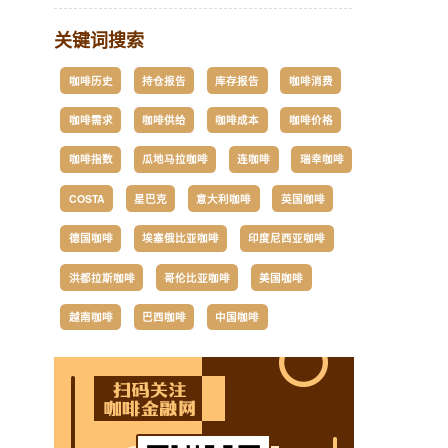
关键词搜索
咖啡历史
持仓报告
库存报告
咖啡消费
咖啡需求
咖啡供给
咖啡成本
咖啡价格
咖啡指数
瓜地马拉咖啡
连咖啡
瑞幸咖啡
COSTA
星巴克
意大利咖啡
英国咖啡
德国咖啡
埃塞俄比亚咖啡
印度尼西亚咖啡
洪都拉斯咖啡
哥伦比亚咖啡
美国咖啡
越南咖啡
巴西咖啡
中国咖啡