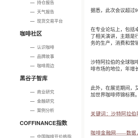
—
持仓报告
据悉，此次会议超过9
—
天气报告
—
现货交易平台
在专业论坛上，包括卓越杯
咖啡社区
了相关演讲，主题是
务的生产，消费和营
—
认识咖啡
—
品牌故事
沙特阿拉伯的全球咖
—
咖啡周边
啡市场的地位，年增长
黑谷子智库
此外，在展览期间，
—
商业研究
加世界咖啡师锦标赛
—
金融研究
—
案例分析
关键词：沙特阿拉伯
COFFINANCE指数
咖啡金融网——数据
—
中国咖啡豆价格指