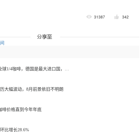
31387
342
空间
欧洲咖啡报告：消费全球1/4咖啡，德国是最大进口国，意大利在烘焙咖啡生产中领先
经历大幅波动，8月前景依旧不明朗
咖啡价格直到今年年底
比增长28.6%