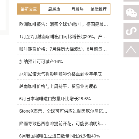
最新文章
一周最热
一月最热
编辑推荐
欧洲咖啡报告：消费全球1/4咖啡，德国是最大进口国，意大利在烘焙咖啡生产中领先
1月至7月越南咖啡出口同比增长超20%，产量也将是过去四年来最高
咖啡期货价格：7月经历大幅波动，8月前景依旧不明朗
加纳预计可可减产16%
厄尔尼诺天气将影响咖啡价格直到今年年底
越南咖啡价格与上周持平，贸易业务疲软
6月日本咖啡进口数量环比增长28.6%
StoneX表示，全球可可供应过剩因厄尔尼诺而萎缩
降雨导致巴西咖啡提前开花，可能影响明年产量，造成近期价格波动极不稳定
6月我国咖啡生豆进口数量同比减少超40%