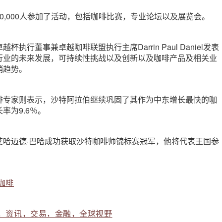
0,000人参加了活动，包括咖啡比赛，专业论坛以及展览会。
执行董事兼卓越咖啡联盟执行主席Darrin Paul Daniel发表
行业的未来发展，可持续性挑战以及创新以及咖啡产品及相关业
销趋势。
啡专家则表示，沙特阿拉伯继续巩固了其作为中东增长最快的咖
率为9.6％。
艾哈迈德·巴哈成功获取沙特咖啡师锦标赛冠军，他将代表王国参
。
咖啡
，资讯，交易，金融，全球视野