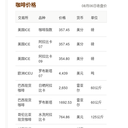
咖啡价格
08月06日收盘价
交易所
品种
价格
货币
单位
美国ICE
咖啡指数
357.45
美分
磅
阿拉比卡
美国ICE
357.45
美分
磅
07
阿拉比卡
美国ICE
354.80
美分
磅
09
罗布斯塔
欧洲ICEU
4,439
美元
吨
07
巴西现货
日晒阿拉
雷亚
2,650
60公斤
咖啡
比卡
尔
巴西现货
雷亚
罗布斯塔
1692.53
60公斤
咖啡
尔
哥伦比亚
水洗阿拉
764.86
美元
125公斤
现货咖啡
比卡