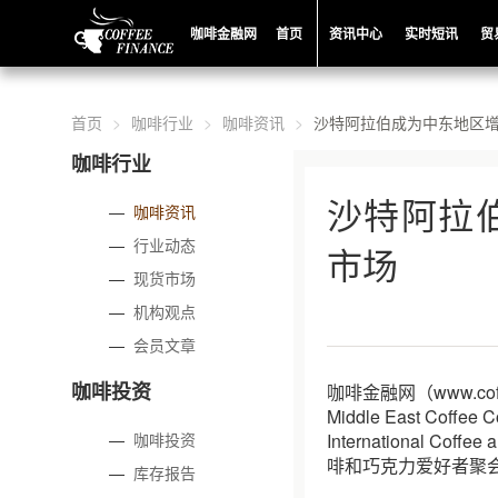
咖啡金融网
首页
资讯中心
实时短讯
贸
首页
咖啡行业
咖啡资讯
沙特阿拉伯成为中东地区
咖啡行业
沙特阿拉
—
咖啡资讯
—
行业动态
市场
—
现货市场
—
机构观点
—
会员文章
咖啡投资
咖啡金融网（www.co
Middle East Co
—
咖啡投资
International Co
啡和巧克力爱好者聚
—
库存报告