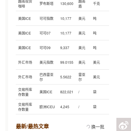
越南现货
越南
罗布斯塔
130,600
千克
咖啡
盾
美国ICE
可可指数
10,177
美元
吨
美国ICE
可可07
10,177
美元
吨
美国ICE
可可09
9,337
美元
吨
外汇市场
美元指数
99.0155
美元
美元
巴西雷亚
雷亚
外汇市场
5.5622
美元
尔
尔
交易所库
美国ICE
822,021
/
袋
存数量
交易所库
欧洲ICEU
4,245
/
袋
存数量
最新/最热文章
换一批