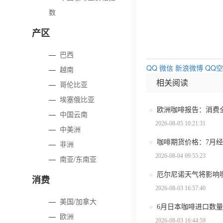
数
产区
—
巴西
QQ
微信
新浪微博
QQ
—
越南
相关阅读
—
哥伦比亚
—
埃塞俄比亚
—
中国云南
2026-08-05 10:21:31
—
中美洲
咖啡期货价格：7月
—
非洲
2026-08-04 09:55:23
—
南亚/东南亚
厄尔尼诺天气将影响
消费
2026-08-03 16:57:40
—
美国/加拿大
6月日本咖啡进口数量环
—
欧洲
2026-08-03 16:44:59